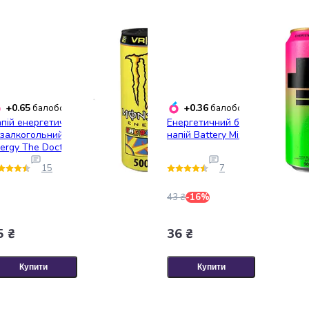
+0.65
+0.36
балобонусів
балобонусів
пій енергетичний
Енергетичний безалкогольний
залкогольний Monster
напій Battery Mix 500 мл
ergy The Doctor
льногазований 0.5 л з/б
15
7
95482)
43 ₴
-16%
5 ₴
36 ₴
Купити
Купити