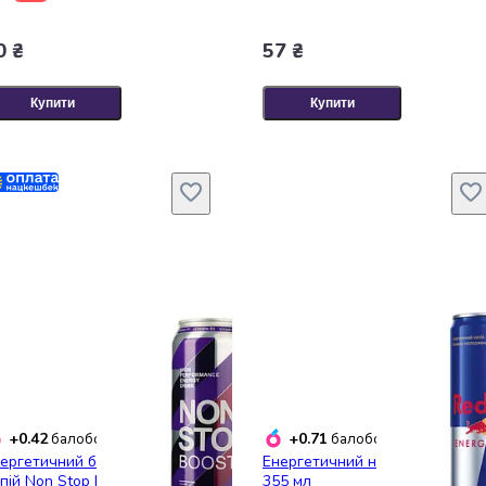
0 ₴
57 ₴
Купити
Купити
+0.42
+0.71
балобонусів
балобонусів
ергетичний безалкогольний
Енергетичний напій Red Bull
пій Non Stop Boost 500 мл
355 мл