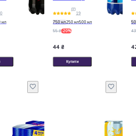
0
19
 мл
750 мл
250 мл
500 мл
50
55 ₴
-20%
43
44 ₴
4
и
Купити