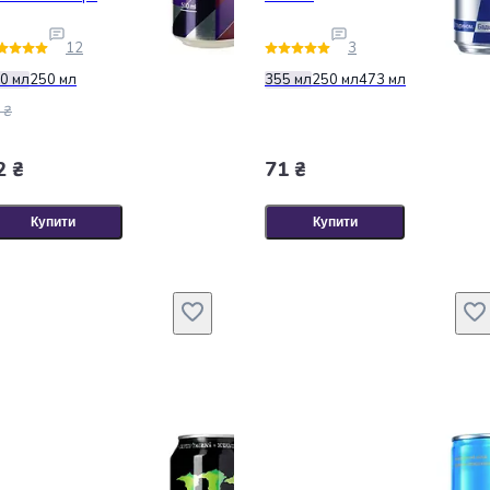
12
3
0 мл
250 мл
355 мл
250 мл
473 мл
 ₴
2 ₴
71 ₴
Купити
Купити