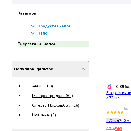
набори
алкоголю
Категорії
Продукти
і
Продукти і напої
напої
Напої
Бакалія
Олія
Енергетичні напої
Макаронні
вироби
Сухі
Популярні фільтри
сніданки
Їжа
швидкого
Акції
(108)
+0.89
бал
приготування
Енергетични
Спеції
Мегарозпродаж
(62)
473 мл
та
Оплата Нацкешбек
(26)
приправи
1
Цукор
Новинка
(3)
473 мл
250 м
Все
для
97 ₴
-8%