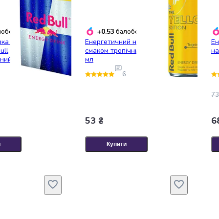
+0.53
обонусів
балобонусів
вка енергетичного
Енергетичний напій Red Bull зі
Ен
ull
смаком тропічних фруктів 250
на
ьний
мл
ований 4 шт. х 250
6
73
53 ₴
6
и
Купити