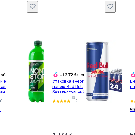
+12.72
обонусів
балобонусів
й напій Non Stop
Упаковка енергетичного
Ен
лкогольний
напою Red Bull
на
аний 750 мл
безалкогольний
середньогазований 6 л (0.25 л
0
2
х 24 банки)
л
50
1 272 ₴
5