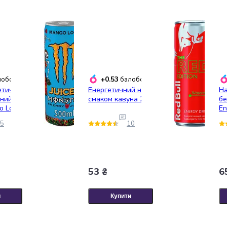
+0.53
обонусів
балобонусів
етичний
Енергетичний напій Red Bull зі
На
ний Monster
смаком кавуна 250 мл
бе
 Loco 0.5 л
En
си
5
10
(8
53 ₴
6
и
Купити