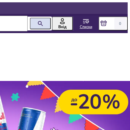
0
Списки
Вхід