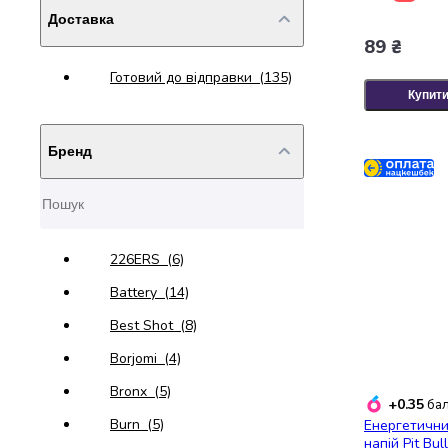
випічки
Доставка
Борошно
89 ₴
Приправа
перець
Готовий до відправки
(135)
Купит
Кухонна
сіль
Оцет
Бренд
Продукти
для
суші
і
ролів
226ERS
(6)
Желе
Battery
(14)
та
суміші
Best Shot
(8)
для
Borjomi
(4)
десертів
Крупи
Bronx
(5)
+0.35
бал
Рис
Burn
(5)
Енергетични
Гречана
напій Pit Bull