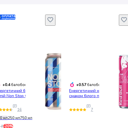
+0.4
+0.57
балобонусів
балобонусів
ергетичний безалкогольний
Енергетичний напій Red Bull зі
пій Non Stop Original 500 мл
смаком білого персика 250 мл
16
7
0 мл
250 мл
750 мл
 ₴
-20%