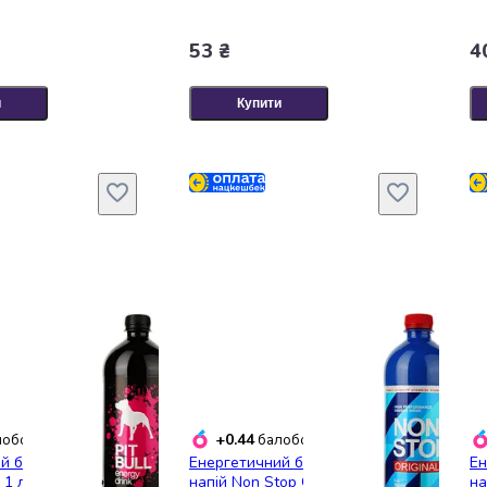
53 ₴
4
и
Купити
+0.44
обонусів
балобонусів
й безалкогольний
Енергетичний безалкогольний
Ен
 1 л
напій Non Stop Original 750 мл
на