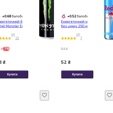
+0.68
+0.52
балобонусів
балобонусів
ергетичний безалкогольний
Енергетичний напій Red Bull
пій Monster Energy 500 мл
без цукру 250 мл
15
7
 ₴
-7%
53 ₴
8 ₴
52 ₴
Купити
Купити