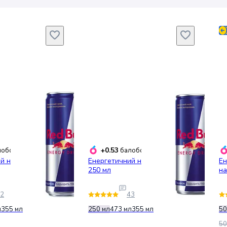
+0.53
обонусів
балобонусів
й напій Red Bull
Енергетичний напій Red Bull
Ен
250 мл
на
2
43
л
355 мл
250 мл
473 мл
355 мл
50
50