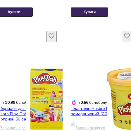
Купити
Купити
+10.99
+0.66
балобонусів
балобонусів
бір маси для ліплення
Пластилін Hasbro Play-Doh
sbro Play-Doh Райдужні
помаранчовий (G0510_G0685)
рпризи 50 баночок (G1761)
Залишити відгук
Залишити відгук