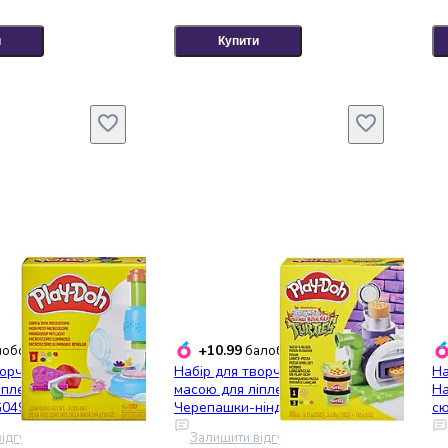
и
Купити
+10.99
обонусів
балобонусів
орчості Hasbro з
Набір для творчості Hasbro з
На
іплення Play-Doh
масою для ліплення Play-Doh
Ha
G0494)
Черепашки-ніндзя: Піца-
сю
атака(G1829)
ідгук
Залишити відгук