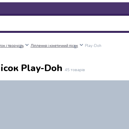
ок і творчість
Ліплення і кінетичний пісок
Play-Doh
ісок Play-Doh
45
товарів