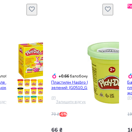
Р
+0.66
лобонусів
балобонусів
ля ліплення Play-
Пластилін Hasbro Play-Doh
Ба
чок (G0522)
зелений (G0510_G0683)
пл
жо
ідгук
Залишити відгук
70 ₴
-6%
19
66 ₴
1