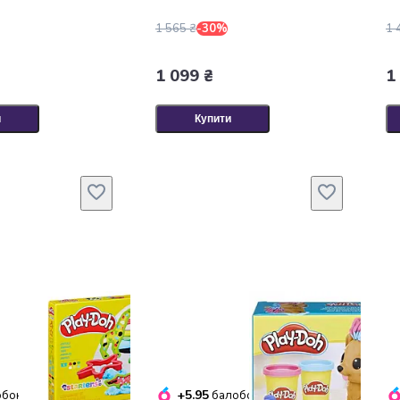
1 565 ₴
-30%
1 
1 099 ₴
1
и
Купити
+5.95
бонусів
балобонусів