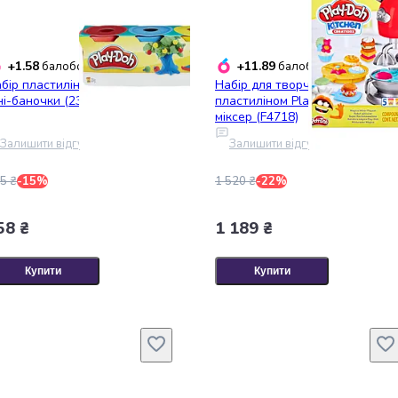
+1.58
+11.89
балобонусів
балобонусів
бір пластиліну Play-Doh 4
Набір для творчості з
ні-баночки (23241)
пластиліном Play-Doh Чарівни
міксер (F4718)
Залишити відгук
Залишити відгук
5 ₴
-15%
1 520 ₴
-22%
58 ₴
1 189 ₴
Купити
Купити