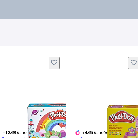
+12.69
+4.65
балобонусів
балобонусів