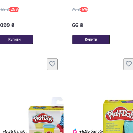
459 ₴
-25%
70 ₴
-6%
 099 ₴
66 ₴
Купити
Купити
+5.35
+6.95
балобонусів
балобонусів