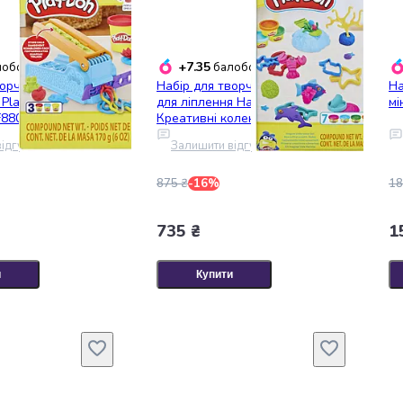
+7.35
обонусів
балобонусів
орчості з
Набір для творчості з масою
На
 Play-Doh Фабрика
для ліплення Hasbro Play-doh
мі
F8805)
Креативні колекції
(F7384_F8163)
ідгук
Залишити відгук
875 ₴
-16%
18
735 ₴
1
и
Купити