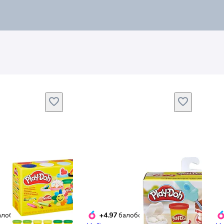
+4.97
лобонусів
балобонусів