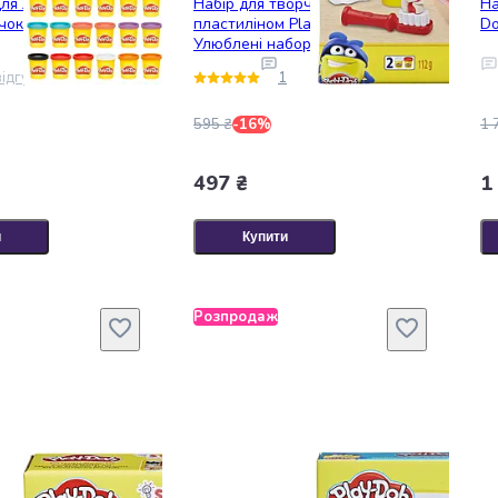
ля ліплення Play-
Набір для творчості з
На
чок (F0634)
пластиліном Play-Doh
Do
Улюблені набори
(E4902_E4919)
ідгук
1
595 ₴
-16%
1 
497 ₴
1
и
Купити
Розпродаж