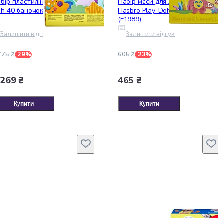
бір пластиліну Hasbro Play-
Набір маси для ліплення
h 40 баночок (E9413)
Hasbro Play-Doh 12 баночок
(F1989)
Залишити відгук
Залишити відгук
775 ₴
-29%
605 ₴
-23%
 269 ₴
465 ₴
Купити
Купити