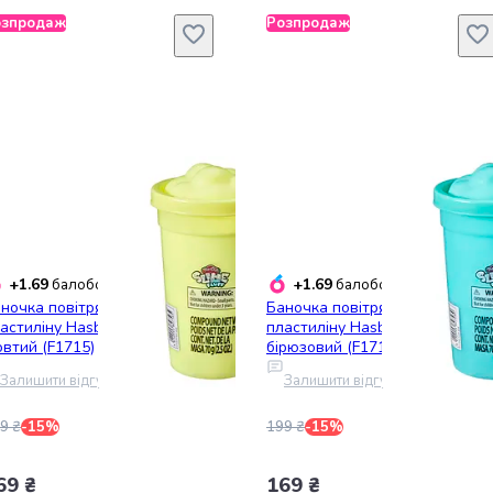
озпродаж
Розпродаж
+1.69
+1.69
балобонусів
балобонусів
ночка повітряного
Баночка повітряного
астиліну Hasbro Play-Doh,
пластиліну Hasbro Play-Doh,
втий (F1715)
бірюзовий (F1714)
Залишити відгук
Залишити відгук
9 ₴
-15%
199 ₴
-15%
69 ₴
169 ₴