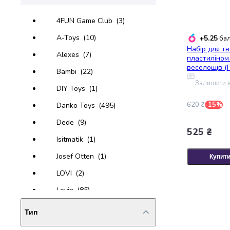
випічки
Борошно
4FUN Game Club
(3)
Приправа
A-Toys
(10)
+5.25
бал
перець
Набір для тв
Кухонна
Alexes
(7)
пластиліном
сіль
веселощів (
Bambi
(22)
Оцет
Залишити в
Продукти
DIY Toys
(1)
для
620 ₴
-15%
Danko Toys
(495)
суші
і
Dede
(9)
ролів
525 ₴
Isitmatik
(1)
Желе
та
Josef Otten
(1)
Купит
суміші
LOVI
(2)
для
десертів
Lovin
(85)
Крупи
Lovin'Do
(6)
Рис
Тип
Гречана
MIC
(1)