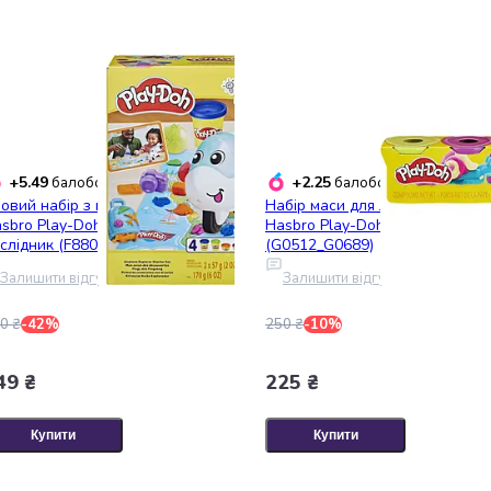
+5.49
+2.25
балобонусів
балобонусів
ровий набір з пластиліном
Набір маси для ліплення
sbro Play-Doh Літак-
Hasbro Play-Doh- 4 баночки
слідник (F8804)
(G0512_G0689)
Залишити відгук
Залишити відгук
0 ₴
-42%
250 ₴
-10%
49 ₴
225 ₴
Купити
Купити