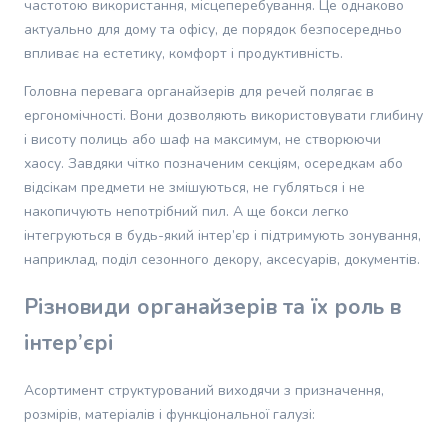
частотою використання, місцеперебування. Це однаково
грумінгу
актуально для дому та офісу, де порядок безпосередньо
кішок
Товари
впливає на естетику, комфорт і продуктивність.
для
Головна перевага органайзерів для речей полягає в
собак
ергономічності. Вони дозволяють використовувати глибину
Годування
і висоту полиць або шаф на максимум, не створюючи
собак
Сухий
хаосу. Завдяки чітко позначеним секціям, осередкам або
корм
відсікам предмети не змішуються, не губляться і не
для
накопичують непотрібний пил. А ще бокси легко
собак
інтегруються в будь-який інтер’єр і підтримують зонування,
Вологий
наприклад, поділ сезонного декору, аксесуарів, документів.
корм
для
Різновиди органайзерів та їх роль в
собак
Лікувальний
інтер’єрі
корм
для
Асортимент структурований виходячи з призначення,
собак
розмірів, матеріалів і функціональної галузі:
Замінники