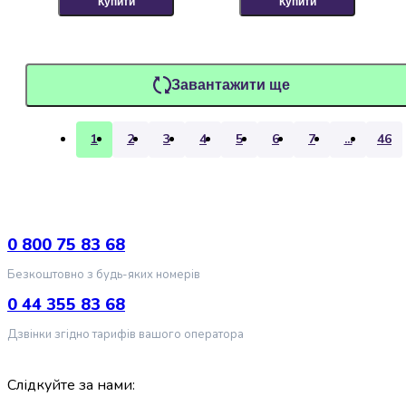
Купити
Купити
котів
Одяг
для
кішок
Завантажити ще
Переноски
для
котів
1
2
3
4
5
6
7
...
46
Амуніція
для
кішок
Повідці
для
0 800 75 83 68
котів
Шлеї
Безкоштовно з будь-яких номерів
для
0 44 355 83 68
котів
Рулетки
Дзвінки згідно тарифів вашого оператора
для
котів
Слідкуйте за нами:
Нашийники