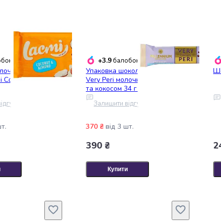
+3.9
бонусів
балобонусів
лочного шоколаду
Упаковка шоколаду Millennium
Шо
i Coconut&Almond
Very Peri молочний з начинкою
та кокосом 34 г * 12 шт
ідгук
Залишити відгук
шт.
370 ₴
від 3 шт.
390 ₴
2
и
Купити