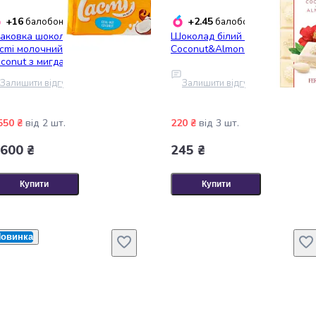
+16
+2.45
балобонусів
балобонусів
аковка шоколаду Roshen
Шоколад білий Raffaello
cmi молочний Cool-Nut-
Coconut&Almond 90 г
conut з мигдалем та кокосом
0 г х 12 шт
Залишити відгук
Залишити відгук
550 ₴
від 2 шт.
220 ₴
від 3 шт.
 600 ₴
245 ₴
Купити
Купити
овинка