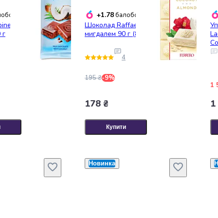
+1.78
обонусів
балобонусів
inella Kokosowa
Шоколад Raffaello білий з
Уп
 г
мигдалем 90 г (895507)
La
Co
28
4
195 ₴
-9%
1 
178 ₴
1
и
Купити
Новинка
Н