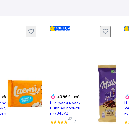
+0.96
обонусів
балобонусів
shen Lacmi
Шоколад молочний Milka
Шо
мигдалем та
Bubbles пористий з кокосом 97
Ve
ремом 84 г
г (734372)
ко
18