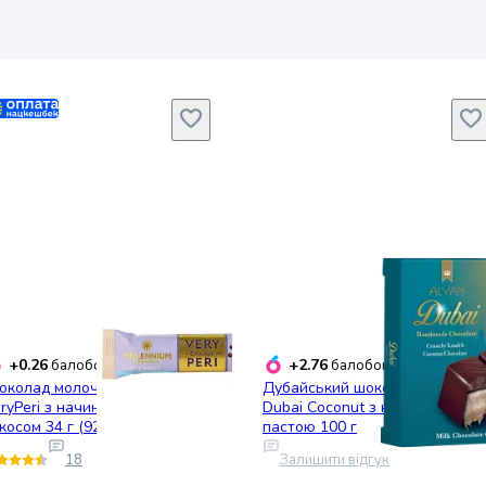
+0.26
+2.76
балобонусів
балобонусів
колад молочний Millennium
Дубайський шоколад Alyan
ryPeri з начинкою та
Dubai Coconut з кокосовою
косом 34 г (927558)
пастою 100 г
18
Залишити відгук