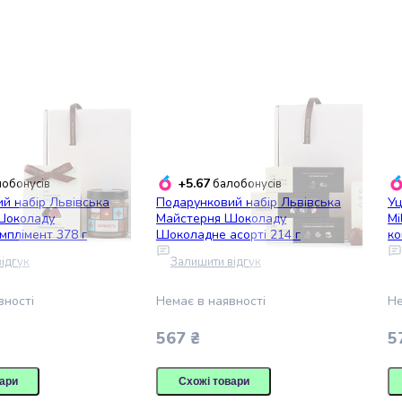
+5.67
обонусів
балобонусів
й набір Львівська
Подарунковий набір Львівська
Уц
Шоколаду
Майстерня Шоколаду
Mi
мплімент 378 г
Шоколадне асорті 214 г
ко
(9
ідгук
Залишити відгук
вності
Немає в наявності
Не
567 ₴
5
ари
Схожі товари