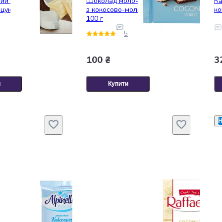
ий Torras з
Шоколад молочний Ritter Sport
Ка
цукру 75 г
з кокосово-молочним кремом
ко
100 г
5
100 ₴
3
и
Купити
Н