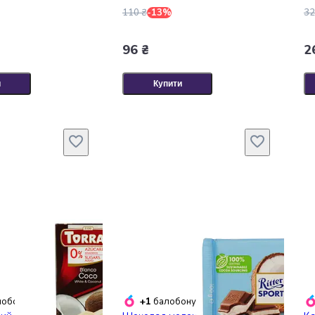
110 ₴
-13%
32
96 ₴
2
и
Купити
+1
обонусів
балобонус