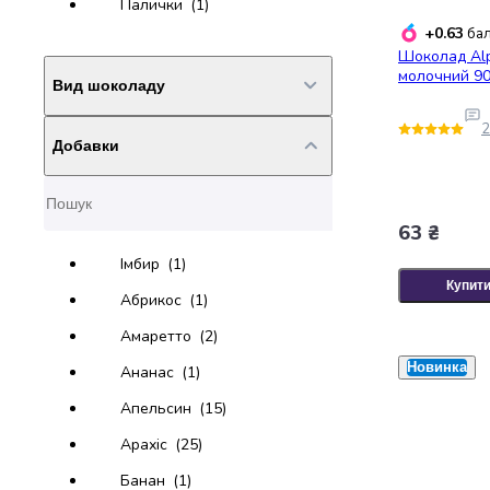
Палички
(1)
консерви
+0.63
бал
Овочева
Шоколад Alp
консервація
молочний 90
Вид шоколаду
М'ясні
консерви
2
Фруктова
Добавки
Білий
(4)
консервація
Молочний
(10)
Оливки
та
63 ₴
маслини
Паштети
Імбир
(1)
Джеми
Купит
Абрикос
(1)
Консервовані
гриби
Амаретто
(2)
Мед
Новинка
Ананас
(1)
Варення
Соуси
Апельсин
(15)
і
Арахіс
(25)
маринади
Соуси
Банан
(1)