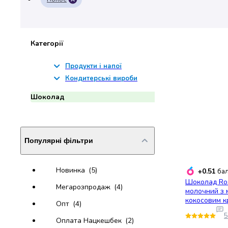
набори
алкоголю
Продукти
і
Категорії
напої
Бакалія
Продукти і напої
Олія
Кондитерські вироби
Макаронні
Шоколад
вироби
Сухі
сніданки
Їжа
Популярні фільтри
швидкого
приготування
Спеції
Новинка
(5)
+0.51
бал
та
Шоколад Ro
Мегарозпродаж
(4)
приправи
молочний з 
Цукор
кокосовим к
Опт
(4)
Все
5
Оплата Нацкешбек
(2)
для