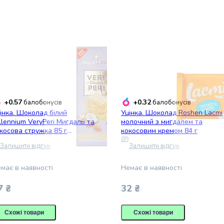
+0.57
+0.32
балобонусів
балобонусів
інка. Шоколад білий
Уцінка. Шоколад Roshen Lacmi
llennium VeryPeri Мигдаль та
молочний з мигдалем та
косова стружка 85 г
кокосовим кремом 84 г
27560)
Залишити відгук
Залишити відгук
має в наявності
Немає в наявності
7 ₴
32 ₴
Схожі товари
Схожі товари