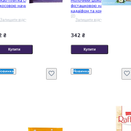
као-плитка Leona з
Молочний шоколад Bind з
косовою начинкою Deby 90 г
фісташковою начинкою,
кадаїфом та кокосом 200 г
Залишити відгук
Залишити відгук
2 ₴
342 ₴
Купити
Купити
овинка
Новинка