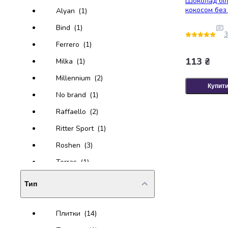
Шоколад біл
крупа
кокосом без 
Alyan
(1)
Вівсяна
крупа
Bind
(1)
Бобові
3
Ferrero
(1)
Кускус
Булгур
113 ₴
Milka
(1)
Пшенична
Millennium
(2)
крупа
Купит
Манна
No brand
(1)
крупа
Raffaello
(2)
Кіноа
Кукурудзяна
Ritter Sport
(1)
крупа
Roshen
(3)
Ячна
крупа
Torras
(1)
Перлова
крупа
Тип
Пшоно
Консервовані
Плитки
(14)
продукти
Рибні