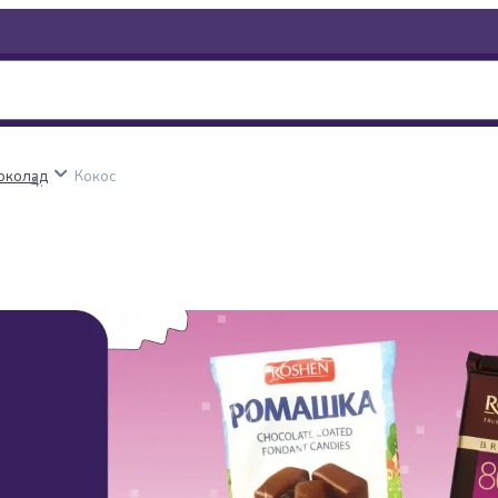
околад
Кокос