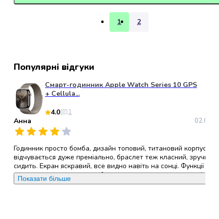
Пуходерки
та
1
2
щітки
для
котів
Гребінці
Популярні відгуки
та
гребені
Смарт-годинник Apple Watch Series 10 GPS
+ Cellula...
для
котів
4.0
1
Машинки
Анна
02.02.2
для
стрижки
котів
Годинник просто бомба, дизайн топовий, титановий корпус
відчувається дуже преміально, браслет теж класний, зручно
Ножиці
сидить. Екран яскравий, все видно навіть на сонці. Функції
для
купа, працює швидко, але батарея як завжди – день-два і зно
Показати більше
стрижки
заряджать. За таку ціну могло бути краще.
кішок
Аксесуари
Переваги
:
повний функціонал
для