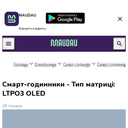
Пакунок
Київ
MAUDAU
школяра
Дніпро
Оплата
Одеса
нацкешбек
Львів
Відкрити в додатку
Алкоголь
Харків
Вино
Вермути
Пиво
Ігристі
Головна
Електроніка
Смарт-гаджети
Смарт-годинники
вина
і
шампанське
Смарт-годинники - Тип матриці:
Міцний
алкоголь
LTPO3 OLED
Віскі
Бренді
38
товарів
і
коньяк
Горілка