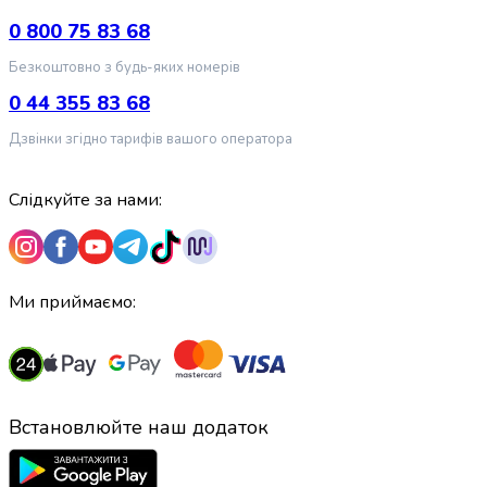
грумінгу
Недоліки
:
дороговато
0 800 75 83 68
кішок
Товари
Безкоштовно з будь-яких номерів
для
0 44 355 83 68
собак
Годування
Дзвінки згідно тарифів вашого оператора
собак
Сухий
Слідкуйте за нами:
корм
для
собак
Вологий
корм
Ми приймаємо:
для
собак
Лікувальний
корм
для
Встановлюйте наш додаток
собак
Замінники