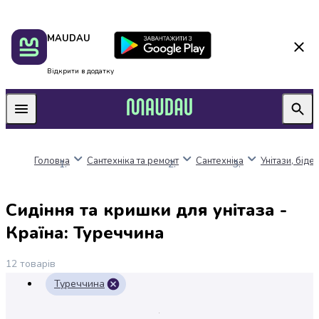
Пакунок
Київ
MAUDAU
школяра
Дніпро
Оплата
Одеса
нацкешбек
Львів
Відкрити в додатку
Алкоголь
Харків
Вино
Вермути
Пиво
Ігристі
Головна
Сантехніка та ремонт
Сантехніка
Унітази, біде 
вина
і
шампанське
Сидіння та кришки для унітаза -
Міцний
алкоголь
Країна: Туреччина
Віскі
Бренді
12
товарів
і
Туреччина
коньяк
Горілка