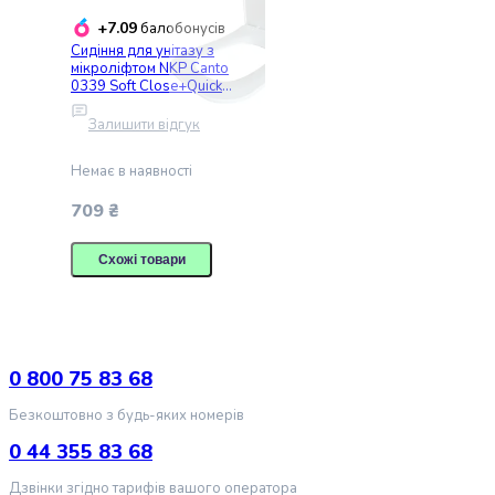
Згущене
+7.09
балобонусів
молоко
Сидіння для унітазу з
мікроліфтом NKP Canto
Сири
0339 Soft Close+Quick
Вершкове
Release з термопласту
масло
Залишити відгук
Хлібобулочні
вироби
Немає в наявності
Хлібці
709 ₴
Грисіні
Соломка
Схожі товари
Сушки
Сухарі
Тарталетки
Тости
Булочки
0 800 75 83 68
Лаваші
та
Безкоштовно з будь-яких номерів
тортильї
0 44 355 83 68
Хліб
Сировина
Дзвінки згідно тарифів вашого оператора