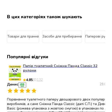
грумінгу
кішок
Товари
В цих категоріях також шукають
для
собак
Годування
собак
Товари для прання
Засоби для прибирання
Паперові рушни
Сухий
корм
для
Популярні відгуки
собак
Вологий
Папір туалетний Сніжна Панда Classic 32
корм
рулони
для
собак
4.85
132
Лікувальний
Денис
29.08.2
корм
для
Порівняння туалетного паперу двошарового двох популярних
собак
виробників, а саме Сніжна Панда Classic (далі С.П.) та Диво
Замінники
Basic (рожева упаковка з жовтою смугою) в упаковках по 32