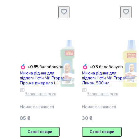
за
волоссям
Догляд
за
тілом
Догляд
за
порожниною
рота
+0.85
+0.3
Особиста
балобонусів
балобонусів
Миюча рідина для
Миюча рідина для
гігієна
підлоги і стін Mr. Proper
підлоги і стін Mr. Proper
Захист
Гірське джерело і
Лимон, 500 мл
від
прохолода, 1,5 л
Залишити відгук
Залишити відгук
сонця
і
Немає в наявності
Немає в наявності
автозасмага
Парфумерія
85 ₴
30 ₴
Засоби
для
Схожі товари
Схожі товари
гоління