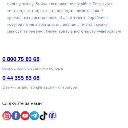
корм
мильну плівку. Змивання водою не потрібне. Результат —
для
чиста підлога, відсутність розводів і дезінфекція. У
котів
приміщенні приємно пахне. В асортименті виробника —
Вологий
побутова хімія з ароматами лаванди, лимона, гірської
корм
свіжості та океану. Лінійки товарів включають універсальні
для
котів
рідини та спеціалізовані — для видалення іржі, цвілі та з
Лікувальний
антибактеріальним ефектом. Засоби також підходять для
корм
миття стін і поверхонь.
для
0 800 75 83 68
котів
Як правильно використовувати Mr.
Безкоштовно з будь-яких номерів
Замінники
Proper для різних типів покриттів
молока
0 44 355 83 68
для
Дзвінки згідно тарифів вашого оператора
котів
Mr. Proper для підлоги призначений для очищення плитки,
Ласощі
лінолеуму, вінілових покриттів, лакованого та
для
пофарбованого дерева. Стандартне дозування для
Слідкуйте за нами:
котів
щоденного прибирання становить 4 ковпачки концентрату
Протипаразитарні
на відро води обсягом 10 л. Якщо бруд застарілий, нанесіть
засоби
засіб у нерозбавленому вигляді на пару хвилин, потім
для