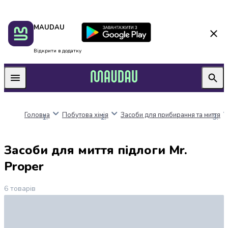
Пакунок
Київ
MAUDAU
школяра
Дніпро
Оплата
Одеса
нацкешбек
Львів
Відкрити в додатку
Алкоголь
Харків
Вино
Вермути
Пиво
Ігристі
Головна
Побутова хімія
Засоби для прибирання та миття
вина
і
шампанське
Засоби для миття підлоги Mr.
Міцний
алкоголь
Proper
Віскі
Бренді
6
товарів
і
коньяк
Горілка