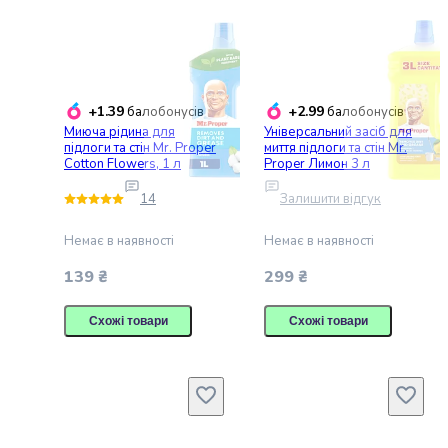
консерви
Овочева
консервація
М'ясні
консерви
+1.39
+2.99
балобонусів
балобонусів
Фруктова
Миюча рідина для
Універсальний засіб для
консервація
підлоги та стін Mr. Proper
миття підлоги та стін Mr.
Cotton Flowers, 1 л
Proper Лимон 3 л
Оливки
та
14
Залишити відгук
маслини
Паштети
Немає в наявності
Немає в наявності
Джеми
139 ₴
299 ₴
Консервовані
гриби
Схожі товари
Схожі товари
Мед
Варення
Соуси
і
маринади
Соуси