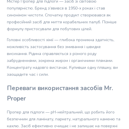
Містер Пропер для підлоги — засіб зі світовою
залишає слідів на поверхні і не потребує додаткового
та
ополіскування. Він гарне вбирає бруд з поверхонь, не має
популярністю. Бренд з’явився в 1950-х роках і став
лубриканти
липкості чи патьоків. Mr. Proper дійсно полегшує процес
Домашня
синонімом чистоти. Спочатку продукт створювався як
прибирання, заощаджуючи час і даючи відчуття чистоти та
аптека
професійний засіб для миття корабельних палуб. Пізніше
свіжості. Рекомендую однозначно і засіб і Маудау. Упаковали
Ортопедичні
добре,надіслали теж швидко.
формулу пристосували для побутових цілей.
товари
Головні особливості хімії — глибока проникна здатність,
Прилади
Переваги
:
все добре,гарно відмиває майже усе
для
можливість застосування без змивання і швидке
здоров'я
висихання. Рідина справляється з різного роду
Недоліки
:
незнайшла
Товари
забрудненнями, зокрема жиром і органічними плямами.
для
Концентрату надовго вистачає. Купивши одну пляшку, ви
реабілітації
заощадите час і сили.
Оптика
Зоотовари
Переваги використання засобів Mr.
Товари
для
Proper
кішок
Годування
Пропер для підлоги — pH-нейтральний, що робить його
котів
безпечним для ламінату, паркету, натурального каменю та
Сухий
кахлю. Засіб ефективно очищає і не залишає на поверхні