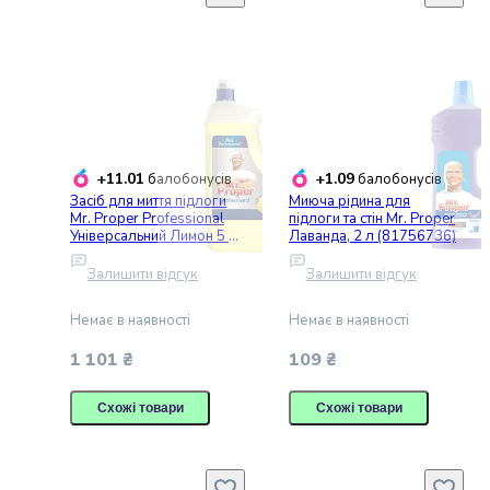
Попкорн
Кукурудзяні
палички
Сушені
гриби
Сирні
закуски
Напої
+11.01
+1.09
балобонусів
балобонусів
Соки
Засіб для миття підлоги
Миюча рідина для
Mr. Proper Professional
підлоги та стін Mr. Proper
та
Універсальний Лимон 5 л
Лаванда, 2 л (81756736)
нектари
(8700216250313)
Вода
Залишити відгук
Залишити відгук
Солодка
вода
Немає в наявності
Немає в наявності
Енергетичні
1 101 ₴
109 ₴
напої
Молочні
Схожі товари
Схожі товари
продукти
Молоко
Рослинне
молоко