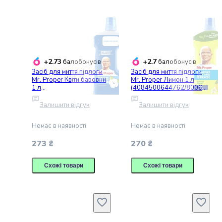
Майонез
Кетчуп
Томатна
паста
Гірчиця
Маринади
+2.73
+2.7
балобонусів
балобонусів
Хрін
Засіб для миття підлоги
Засіб для миття підлоги
Mr. Proper Квіти бавовни
Mr. Proper Лимон 1 л
Кондитерські
1 л
(4084500644762/800654
вироби
(4084500644847/800654
0919026)
Шоколад
0918968)
Залишити відгук
Залишити відгук
Батончики
Печиво
Немає в наявності
Немає в наявності
Вафлі
273 ₴
270 ₴
Бісквіти
та
Схожі товари
Схожі товари
рулети
Круасани
та
рогалики
Пряники