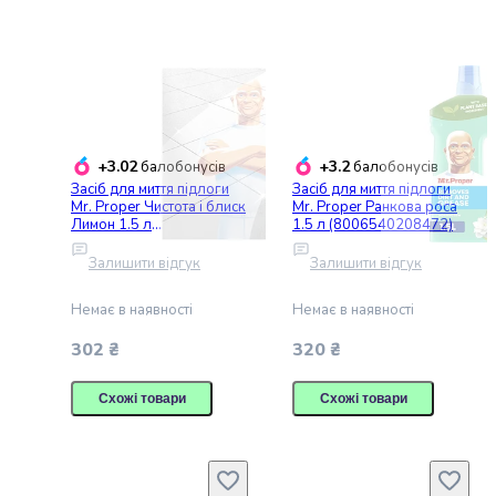
Коржі
для
торта
Гарячі
напої
Кава
Какао
+3.02
+3.2
балобонусів
балобонусів
Чай
Засіб для миття підлоги
Засіб для миття підлоги
Mr. Proper Чистота і блиск
Mr. Proper Ранкова роса
Снеки
Лимон 1.5 л
1.5 л (8006540208472)
Чипси
(5410076957484)
Сухарики
Залишити відгук
Залишити відгук
та
грінки
Немає в наявності
Немає в наявності
Горіхи
302 ₴
320 ₴
М'ясні
снеки
Схожі товари
Схожі товари
Рибні
снеки
Насіння
Сухофрукти