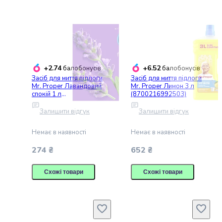
Пасти
Жувальна
гумка
Драже
та
льодяники
Жувальні
+2.74
+6.52
балобонусів
балобонусів
цукерки
Засіб для миття підлоги
Засіб для миття підлоги
Mr. Proper Лавандовий
Mr. Proper Лимон 3 л
Зефір
спокій 1 л
(8700216992503)
та
(4084500644946)
маршмелоу
Залишити відгук
Залишити відгук
Мармелад
Кекси
Немає в наявності
Немає в наявності
та
274 ₴
652 ₴
панетоне
Тістечка
Схожі товари
Схожі товари
Шоколадні
фігурки
та
яйця
Торти