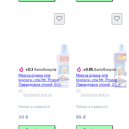
творчість
LEGO
Для
купання
та
ванни
Дитяча
доглядова
косметика
Вагітність
і
+0.3
+0.85
балобонусів
балобонусів
материнство
Миюча рідина для
Миюча рідина для
Здоров'я
підлоги і стін Mr. Proper
підлоги і стін Mr. Proper
дитини
Лавандовое спокій, 500
Лавандовое спокій, 1,5 л
Дитячі
мл
Залишити відгук
Залишити відгук
аксесуари
Дитячі
Немає в наявності
Немає в наявності
ювелірні
прикраси
30 ₴
85 ₴
та
біжутерія