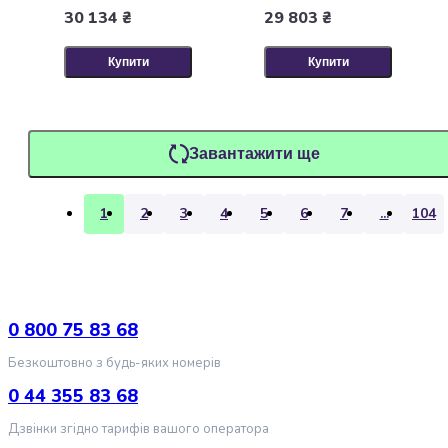
котів
30 134 ₴
29 803 ₴
Одяг
для
Купити
Купити
кішок
Переноски
для
котів
Завантажити ще
Амуніція
для
кішок
1
2
3
4
5
6
7
...
104
Повідці
для
котів
Шлеї
для
0 800 75 83 68
котів
Рулетки
Безкоштовно з будь-яких номерів
для
0 44 355 83 68
котів
Нашийники
Дзвінки згідно тарифів вашого оператора