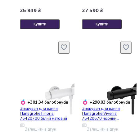
за
25 949 ₴
27 590 ₴
лапами
котів
Купити
Купити
Засоби
для
купання
кішок
Косметичні
засоби
для
кішок
Засоби
для
корекції
поведінки
+301.34
+298.03
балобонусів
балобонусів
котів
Змішувач для ванни
Змішувач для ванни
Hansgrohe Finoris
Hansgrohe Vivenis
Подорожі
76420700 білий матовий
75420670 чорний
та
матовий
прогулянки
Залишити відгук
Залишити відгук
для