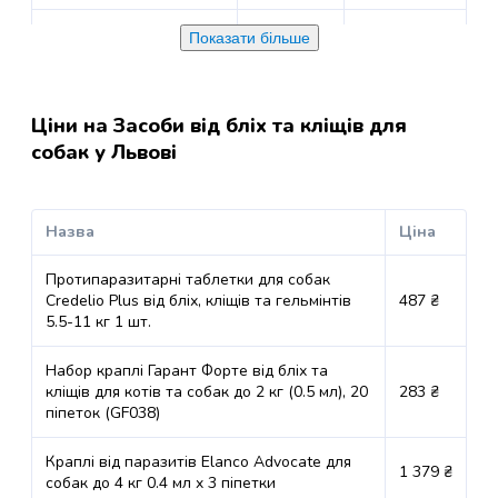
молока
для
м. Львів, вул.
Пн, Вт, Ср,
Показати більше
собак
Володимира Великого,
Чт, Пт, Сб,
до 15 кг
Ласощі
26а (ТЦ Океан),
Нд 08:00-
Тютюнова каса
22:00
для
собак
Ціни на Засоби від бліх та кліщів для
м. Львів, вул.
Пн, Вт, Ср,
Протипаразитарні
собак у Львові
Кульпарківська , 226а
Чт, Пт, Сб,
засоби
до 20 кг
(ТЦ Victoria Gardens),
Нд 08:00-
для
Сільпоінт
22:00
собак
Назва
Ціна
Засоби
Пн, Вт, Ср,
м. Львів, вул. Наукова,
від
Протипаразитарні таблетки для собак
Чт, Пт, Сб,
35а (ТЦ ВАМ),
до 15 кг
бліх
Credelio Plus від бліх, кліщів та гельмінтів
487 ₴
Нд 08:00-
Тютюнова каса
та
5.5-11 кг 1 шт.
22:00
кліщів
для
Набор краплі Гарант Форте від бліх та
Пн, Вт, Ср,
собак
кліщів для котів та собак до 2 кг (0.5 мл), 20
283 ₴
м. Львів, вул. Пасічна,
Чт, Пт, Сб,
до 20 кг
піпеток (GF038)
164, Сільпоінт
Нд 08:00-
Засоби
22:00
проти
Краплі від паразитів Elanco Advocate для
глистів
1 379 ₴
собак до 4 кг 0.4 мл x 3 піпетки
Пн, Вт, Ср,
для
м. Львів, вул.