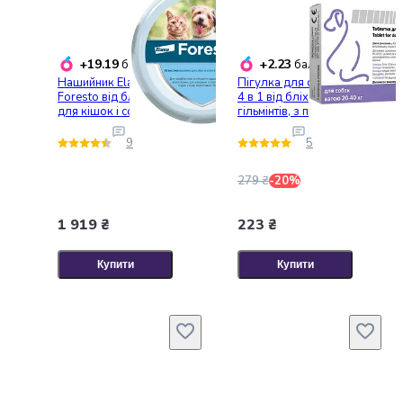
консерви
Овочева
консервація
+19.19
+2.23
балобонусів
балобонусів
М'ясні
Нашийник Elanco (Bayer)
Пігулка для собак Unicum
консерви
Foresto від бліх та кліщів
4 в 1 від бліх, кліщів,
для кішок і собак малих
гільмінтів, з пробіотіком
Фруктова
порід 38 см
20-40 кг
консервація
9
5
Оливки
та
279 ₴
-20%
маслини
Паштети
1 919 ₴
223 ₴
Джеми
Консервовані
Купити
Купити
гриби
Мед
Варення
Соуси
і
маринади
Соуси