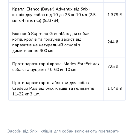
Чт, Пт, Сб,
собак
Стрийська, 45 (ТЦ
до 15 кг
Нд 08:00-
Краплі Elanco (Bayer) Advantix від бліх і
Fabrik), Тютюнова каса
Здоров'я
22:00
кліщів для собак від 10 до 25 кг 10 мл (2.5
1 379 ₴
та
мл x 4 піпетки) (933784)
лікування
м. Львів, просп.
Пн, Вт, Ср,
собак
Червоної Калини, 62
Чт, Пт, Сб,
Біоспрей Supremo GreenMax для собак,
до 15 кг
Вітаміни
(ТЦ ВАМ), Зона видачі
Нд 08:00-
котів, кролів та гризунів захист від
244 ₴
онлайн замовлень
22:00
для
паразитів на натуральній основі з
собак
диметиконом 300 мл
Пн, Вт, Ср,
Ветпрепарати
м. Львів, вул. Сахарова
Чт, Пт, Сб,
для
Протипаразитарні краплі Modes ForcEct для
академіка, 45,
до 15 кг
725 ₴
Нд 08:00-
собак та цуценят 40-60 кг 10 мл
собак
Тютюнова каса
22:00
Будинок
Протипаразитарні таблетки для собак
та
Пн, Вт, Ср,
Credelio Plus від бліх, кліщів та гельмінтів
1 549 ₴
відпочинок
м. Львів, вул. Садова,
Чт, Пт, Сб,
11-22 кг 3 шт.
до 15 кг
собак
2а, Сільпоінт
Нд 08:00-
Миски
22:00
та
контейнери
Пн, Вт, Ср,
м. Львів, вул.
Чт, Пт, Сб,
для
Кульпарківська , 93а,
до 15 кг
Нд 08:00-
собак
Тютюнова каса
Засоби від бліх і кліщів для собак включають препарати
22:00