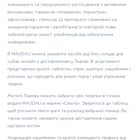
Дорожні
зовнішнього та перорального застосування з активними
годівниці
речовинами, такими як селамектин, перметрин,
Пн, Вт, Ср,
та
м. Львів, просп.
афоксоланер і спіносад. Ці препарати спрямовані на
Чт, Пт, Сб,
Чорновола В'ячеслава,
до 20 кг
поїлки
Нд 08:00-
знищення паразитів і запобігання їх повторній появі,
77, Сільпоінт
для
22:00
забезпечуючи захист улюбленців від небезпечних
собак
захворювань.
Спальні
м. Львів, вул.
Пн, Вт, Ср,
місця
Городоцька , 179 (ТЦ
Чт, Пт, Сб,
В MAUDAU можна замовити засоби від бліх і кліщів для
до 15 кг
для
Скриня), Тютюнова
Нд 08:00-
собак онлайн з доставленням у Львові. В асортименті
каса
22:00
собак
представлені краплі, таблетки, спреї, шампуні, нашийники і
Дверцята
розчини, що підходять для різних порід і умов утримання
Пн, Вт, Ср,
для
м. Львів, вул. Під
Чт, Пт, Сб,
тварин.
собак
Дубом, 7б (ТЦ Форум
до 15 кг
Нд 08:00-
Догляд
Львів), Сільпоінт
22:00
Жителі Львова можуть забрати свої покупки в точках
та
видачі MAUDAU в мережі «Сільпо». Зверніться до таблиці,
гігієна
Пн, Вт, Ср,
щоб уточнити ліміти ваги та розклад вибраної локації. Ви
м. Львів, вул. Шевченка
для
Чт, Пт, Сб,
, 60 (ТЦ Семицвіт),
до 15 кг
також можете замовити зручне доставлення нашим
собак
Нд 08:00-
Тютюнова каса
Туалети
кур'єром містом.
22:00
для
Акарицидні нашийники та краплі захищають тварину від
цуценят
м. Львів, вул. Богдана
Пн, Вт, Ср,