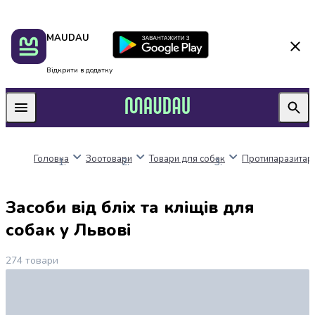
Пакунок
Київ
MAUDAU
школяра
Дніпро
Оплата
Одеса
нацкешбек
Львів
Відкрити в додатку
Алкоголь
Харків
Вино
Вермути
Пиво
Ігристі
Головна
Зоотовари
Товари для собак
Протипаразитарн
вина
і
шампанське
Засоби від бліх та кліщів для
Міцний
алкоголь
собак у Львові
Віскі
Бренді
274
товари
і
коньяк
Горілка