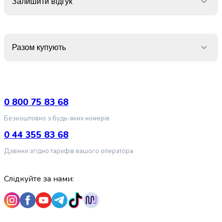
Залишити відгук
випічки
Борошно
Приправа
перець
Разом купують
Кухонна
сіль
Оцет
Продукти
для
0 800 75 83 68
суші
і
Безкоштовно з будь-яких номерів
ролів
0 44 355 83 68
Желе
та
Дзвінки згідно тарифів вашого оператора
суміші
для
Слідкуйте за нами:
десертів
Крупи
Рис
Гречана