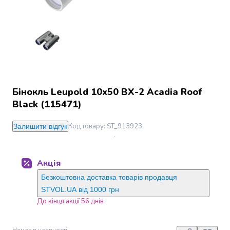
Джин
Ром
Текіла
і
мескаль
Лікери
і
наливки
Бінокль Leupold 10x50 BX-2 Acadia Roof
Настоянки,
Black (115471)
бальзами,
біттери
Саке
Код товару
:
ST_913923
Залишити відгук
і
азійський
алкоголь
Акція
Слабоалкогольні
Безкоштовна доставка товарів продавця
напої
STVOL.UA від 1000 грн
Сидри
До кінця акції 56 днів
та
меди
Подарункові