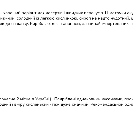
 хороший варіант для десертів і швидких перекусів. Шматочки аку
иємний, солодкий із легкою кислинкою, сироп не надто нудотний,
ок до сніданку. Виробляються з ананасів, зазвичай імпортованих із
очесне 2 місце в Україні ) . Подріблені однаковими кусочками, пр
олодкий і вміру кисленький -теж дуже смачний. Рекомендасьйон од