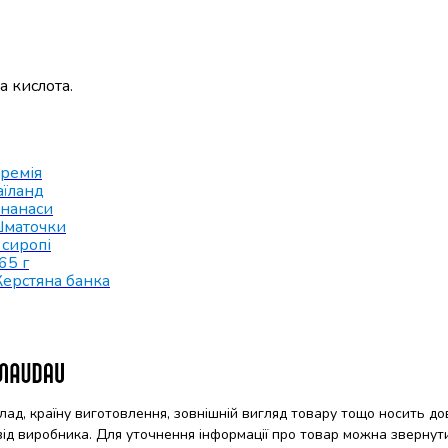
а кислота.
ремія
аїланд
нанаси
маточки
 сиропі
65 г
ерстяна банка
клад, країну виготовлення, зовнішній вигляд товару тощо носить до
 від виробника. Для уточнення інформації про товар можна звернут