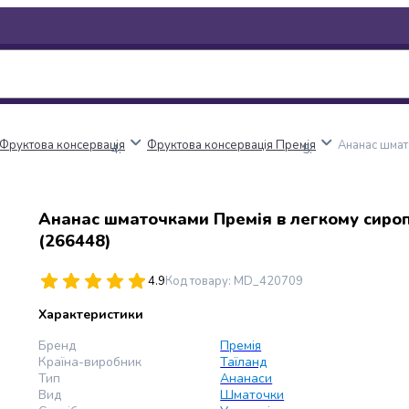
Фруктова консервація
Фруктова консервація Премія
Ананас шмат
Ананас шматочками Премія в легкому сироп
(266448)
4.9
Код товару
:
MD_420709
Характеристики
Бренд
Премія
Країна-виробник
Таїланд
Тип
Ананаси
Вид
Шматочки