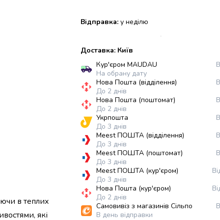
Відправка:
у неділю
Доставка: Київ
Кур'єром MAUDAU
В
На обрану дату
Нова Пошта (відділення)
В
До 2 днів
Нова Пошта (поштомат)
В
До 2 днів
Укрпошта
В
До 3 днів
Meest ПОШТА (відділення)
В
До 3 днів
Meest ПОШТА (поштомат)
В
До 3 днів
Meest ПОШТА (кур'єром)
Ві
До 3 днів
Нова Пошта (кур'єром)
Ві
До 2 днів
аючи в теплих
Самовивіз з магазинів Сільпо
В
ивостями, які
В день відправки