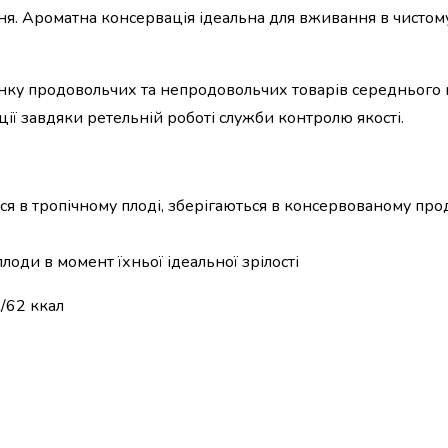
ня. Ароматна
консервація
ідеальна для вживання в чистому
нку продовольчих та непродовольчих товарів середнього 
ції завдяки ретельній роботі служби контролю якості.
яться в тропічному плоді, зберігаються в консервованому про
оди в момент їхньої ідеальної зрілості
/62 ккал