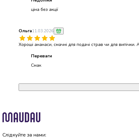
Недоліки
Майонез
Кетчуп
ціна без акції
Томатна
паста
Гірчиця
Ольга
11.03.2026
Маринади
Хрін
Хороші ананаси, смачні для подачі страв чи для випічки.
Кондитерські
Переваги
вироби
Шоколад
Смак
Батончики
Печиво
Вафлі
Бісквіти
та
рулети
Круасани
та
рогалики
Пряники
Слідкуйте за нами: