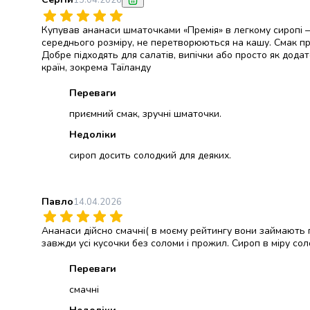
15.04.2026
консерви
Овочева
Купував ананаси шматочками «Премія» в легкому сиропі —
консервація
середнього розміру, не перетворюються на кашу. Смак пр
Добре підходять для салатів, випічки або просто як додат
М'ясні
країн, зокрема Таїланду
консерви
Фруктова
Переваги
консервація
приємний смак, зручні шматочки.
Оливки
та
Недоліки
маслини
сироп досить солодкий для деяких.
Паштети
Джеми
Консервовані
Павло
14.04.2026
гриби
Мед
Ананаси дійсно смачні( в моєму рейтингу вони займають п
Варення
завжди усі кусочки без соломи і прожил. Сироп в міру с
Соуси
Переваги
і
маринади
смачні
Соуси