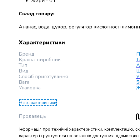
жири - 0 г
випічки
Борошно
Склад товару
:
Приправа
перець
Ананас, вода, цукор, регулятор кислотності лимонн
Кухонна
сіль
Характеристики
Оцет
Продукти
Бренд
П
для
Країна-виробник
Т
суші
Тип
А
Вид
Ш
і
Спосіб приготування
У
ролів
Вага
5
Желе
Упаковка
Ж
та
суміші
Всі характеристики
для
десертів
Продавець
Крупи
Рис
Інформація про технічні характеристики, комплектацію, с
Гречана
характер і ґрунтується на останніх доступних відомостях