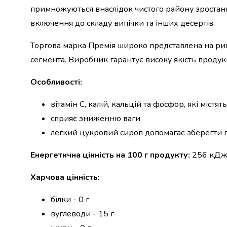
примножуються внаслідок чистого району зростан
набори
алкоголю
включення до складу випічки та інших десертів.
Продукти
і
Торгова марка Премія широко представлена на ри
напої
сегмента. Виробник гарантує високу якість продук
Бакалія
Олія
Особливості:
Макаронні
вироби
вітамін С, калій, кальцій та фосфор, які міст
Сухі
сприяє зниженню ваги
сніданки
Їжа
легкий цукровий сироп допомагає зберегти пл
швидкого
приготування
Енергетична цінність на 100 г продукту:
256 кДж
Спеції
та
Харчова цінність:
приправи
Цукор
білки - 0 г
Все
вуглеводи - 15 г
для