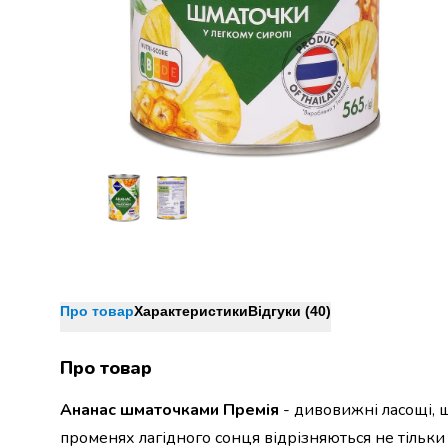
Джин
Ром
Текіла
і
мескаль
Лікери
і
наливки
Настоянки,
бальзами,
біттери
Саке
і
азійський
алкоголь
Про товар
Характеристики
Відгуки (40)
Слабоалкогольні
напої
Про товар
Сидри
та
Ананас шматочками Премія
- дивовижні ласощі, 
меди
променях лагідного сонця відрізняються не тільки 
Подарункові