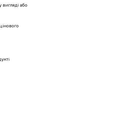
 вигляді або
цінового
дукті