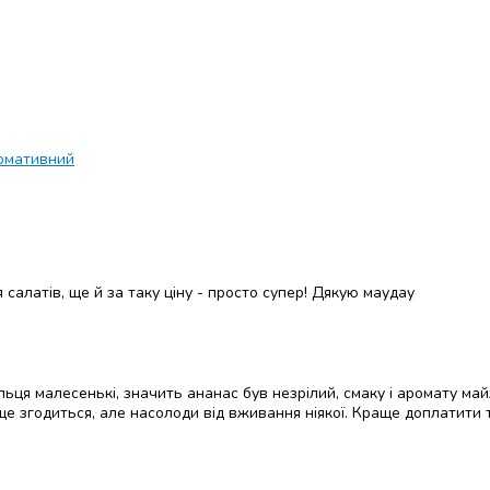
рмативний
салатів, ще й за таку ціну - просто супер! Дякую маудау
льця малесенькі, значить ананас був незрілий, смаку і аромату ма
е згодиться, але насолоди від вживання ніякої. Краще доплатити т