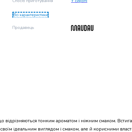
Спосіб приготування
У сиропі
Всі характеристики
Продавець
що відрізняються тонким ароматом і ніжним смаком. Встиг
своїм ідеальним виглядом і смаком, але й корисними власт