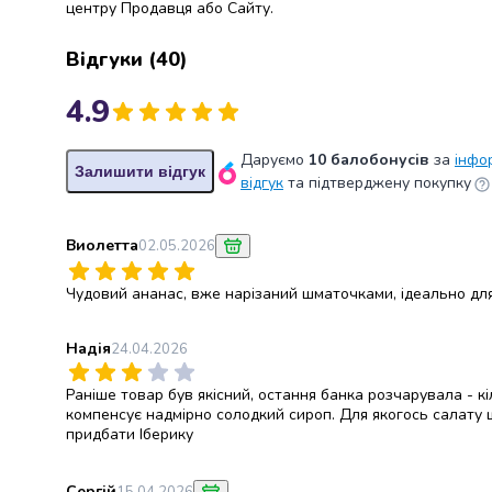
крупа
центру Продавця або Сайту.
Вівсяна
крупа
Відгуки
(
40
)
Бобові
Кускус
4.9
Булгур
Пшенична
Даруємо
10 балобонусів
за
інфо
крупа
Залишити відгук
відгук
та підтверджену покупку
Манна
крупа
Кіноа
Виолетта
02.05.2026
Кукурудзяна
крупа
Чудовий ананас, вже нарізаний шматочками, ідеально для 
Ячна
крупа
Надія
24.04.2026
Перлова
крупа
Раніше товар був якісний, остання банка розчарувала - кі
Пшоно
компенсує надмірно солодкий сироп. Для якогось салату щ
придбати Іберику
Консервовані
продукти
Рибні
Сергій