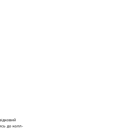
відковий
ись до колл-