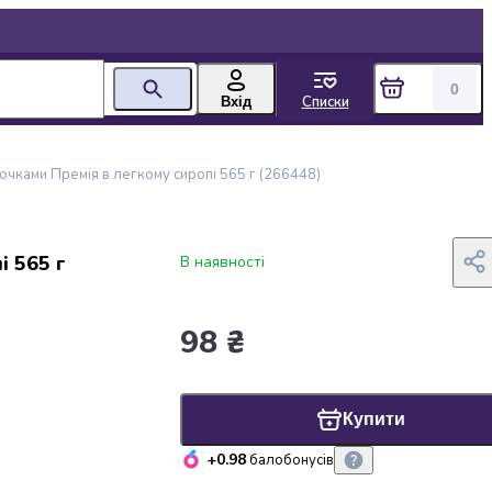
0
Списки
Вхід
очками Премія в легкому сиропі 565 г (266448)
і 565 г
В наявності
98 ₴
Купити
+0.98
балобонусів