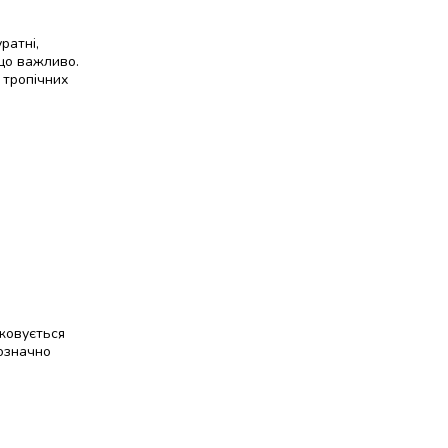
ратні,
 що важливо.
 тропічних
ожовується
нозначно