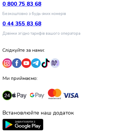
крупа
0 800 75 83 68
Вівсяна
крупа
Безкоштовно з будь-яких номерів
Бобові
0 44 355 83 68
Кускус
Булгур
Дзвінки згідно тарифів вашого оператора
Пшенична
крупа
Слідкуйте за нами:
Манна
крупа
Кіноа
Кукурудзяна
Ми приймаємо:
крупа
Ячна
крупа
Перлова
крупа
Встановлюйте наш додаток
Пшоно
Консервовані
продукти
Рибні