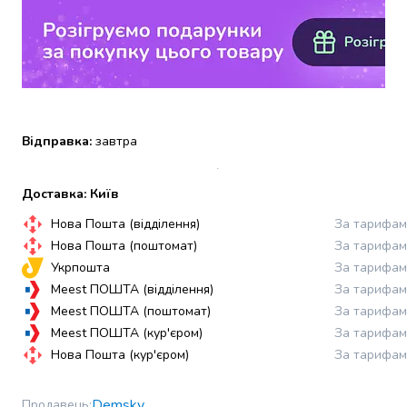
набори
алкоголю
Продукти
і
напої
Бакалія
Олія
Відправка:
завтра
Макаронні
вироби
Доставка: Київ
Сухі
сніданки
Нова Пошта (відділення)
За тарифам
Їжа
Нова Пошта (поштомат)
За тарифам
швидкого
Укрпошта
За тарифам
приготування
Meest ПОШТА (відділення)
За тарифам
Спеції
Meest ПОШТА (поштомат)
За тарифам
та
Meest ПОШТА (кур'єром)
За тарифам
приправи
Нова Пошта (кур'єром)
За тарифам
Цукор
Все
для
Demsky
Продавець
: