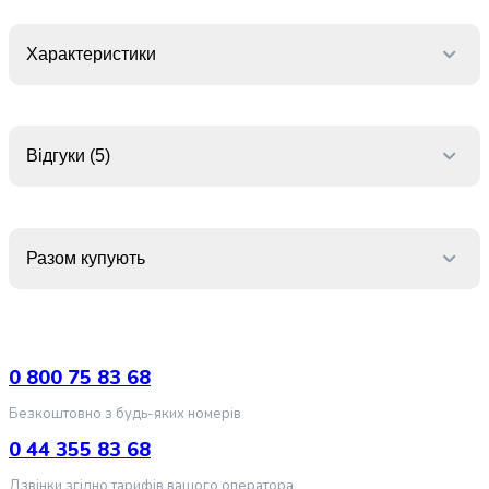
крупа
Вівсяна
крупа
Характеристики
Бобові
Кускус
Булгур
Пшенична
Відгуки (5)
крупа
Манна
крупа
Кіноа
Разом купують
Кукурудзяна
крупа
Ячна
крупа
Перлова
0 800 75 83 68
крупа
Пшоно
Безкоштовно з будь-яких номерів
Консервовані
0 44 355 83 68
продукти
Рибні
Дзвінки згідно тарифів вашого оператора