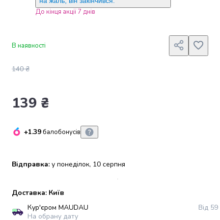
на жаль, він закінчився.
набори
До кінця акції 7 днів
алкоголю
Продукти
і
В наявності
напої
Бакалія
140 ₴
Олія
Макаронні
вироби
139 ₴
Сухі
сніданки
Їжа
+1.39
балобонусів
швидкого
приготування
Спеції
Відправка:
у понеділок, 10 серпня
та
приправи
Цукор
Доставка: Київ
Все
Кур'єром MAUDAU
Від 59
для
На обрану дату