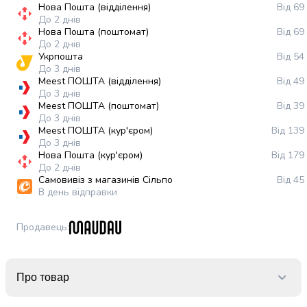
випічки
Нова Пошта (відділення)
Від 69
До 2 днів
Борошно
Нова Пошта (поштомат)
Від 69
Приправа
До 2 днів
перець
Укрпошта
Від 54
Кухонна
До 3 днів
Meest ПОШТА (відділення)
Від 49
сіль
До 3 днів
Оцет
Meest ПОШТА (поштомат)
Від 39
Продукти
До 3 днів
для
Meest ПОШТА (кур'єром)
Від 139
суші
До 3 днів
Нова Пошта (кур'єром)
Від 179
і
До 2 днів
ролів
Самовивіз з магазинів Сільпо
Від 45
Желе
В день відправки
та
суміші
Продавець
:
для
десертів
Крупи
Про товар
Рис
Гречана