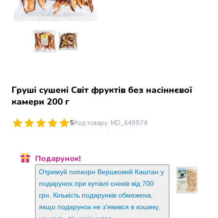
Джин
Ром
Текіла
і
мескаль
Лікери
і
наливки
Настоянки,
Груші сушені Світ фруктів без насіннєвої
бальзами,
камери 200 г
біттери
Саке
5
Код товару
:
MD_649974
і
азійський
алкоголь
Подарунок!
Слабоалкогольні
Отримуй попкорн Вершковий Каштан у
напої
Сидри
подарунок при купівлі снеків від 700
та
грн. Кількість подарунків обмежена,
меди
якщо подарунок не з'явився в кошику,
Подарункові