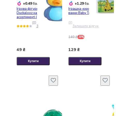
крупа
+0.49
+1.29
балобонусів
балобонусів
Вівсяна
Ігрова фігурка Disney
Іграшка-книжка для
крупа
Duckalooz качечка в
ванни Baby Team (8742)
асортименті (33415)
Бобові
Кускус
3
Залишити відгук
Булгур
Пшенична
140 ₴
-8%
крупа
Манна
49 ₴
129 ₴
крупа
Кіноа
Купити
Купити
Кукурудзяна
крупа
Ячна
крупа
Перлова
крупа
Пшоно
Консервовані
продукти
Рибні