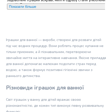
задоволені! Іграшки яскраві, милі й одразу стали улюбленими 
грумінгу
ванній. Дитина із задоволенням грається, вигадує сюжети,
Показати більше
кішок
купання перетворилось на справжню гру. Плюси, які хочеться
Товари
відзначити: ✅ Безпека: матеріал якісний, без неприємного
запаху, безпечний для дітей. ✅ Яскравий дизайн: кожна
для
іграшка має приємний вигляд, кольори не вицвітають. ✅
собак
Розвиток: гра допомагає розвивати фантазію, дрібну моторику
Годування
та увагу. ✅ Підходить для маленьких ручок: зручно тримати, н
собак
вислизають. ✅ Веселощі щовечора: тепер купання — не
Іграшки для ванної — вироби, створені для розваги дітей
Сухий
обов’язок, а улюблена частина дня. ✅ Оптимальна кількість: 7
іграшок — саме те, щоб не набридло і не загубились одразу 
під час водних процедур. Вони роблять процес купання не
корм
Однозначно рекомендую батькам, які хочуть зробити водні
для
тільки приємним, а й пізнавальним, перетворюючи
процедури приємнішими!
собак
звичайне миття на інтерактивне навчання. Якісне приладдя
Вологий
для ванної допомагає малюкам подолати страх перед
Переваги
:
Безпечні, яскраві, оптимальна кількість, доступна
корм
водою, а також формує позитивні гігієнічні звички з
ціна
для
раннього дитинства.
собак
Недоліки
:
Немає
Лікувальний
Різновиди іграшок для ванної
корм
для
Світ іграшок у ванну для дітей вражає своєю
собак
різноманітністю, де кожен тип виконує певну розвивальну
Замінники
функцію: