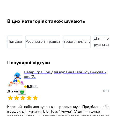
Пуходерки
та
щітки
В цих категоріях також шукають
для
котів
Гребінці
та
Дитячі серве
Підгузки
Розвиваючі іграшки
Іграшки для сну
гребені
рушники
для
котів
Машинки
Популярні відгуки
для
Набір іграшок для купання Bibi Toys Акула 7
стрижки
шт. (7...
котів
Ножиці
5.0
1
для
Діана
02.07.2
стрижки
кішок
Аксесуари
Класний набір для купання — рекомендую! Придбали набір
іграшок для купання Bibi Toys “Акула” (7 шт) — і дуже
для