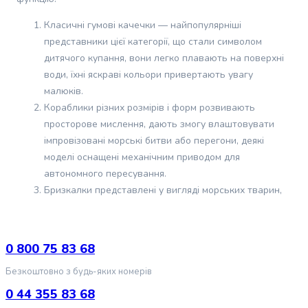
молока
для
Класичні гумові качечки — найпопулярніші
собак
представники цієї категорії, що стали символом
Ласощі
дитячого купання, вони легко плавають на поверхні
для
води, їхні яскраві кольори привертають увагу
собак
Протипаразитарні
малюків.
засоби
Кораблики різних розмірів і форм розвивають
для
просторове мислення, дають змогу влаштовувати
собак
імпровізовані морські битви або перегони, деякі
Засоби
моделі оснащені механічним приводом для
від
автономного пересування.
бліх
Бризкалки представлені у вигляді морських тварин,
та
які під час стискання випускають цівки води,
кліщів
допомагаючи дітям навчитися координації.
для
Набори для риболовлі з магнітними вудками
собак
0 800 75 83 68
тренують посидючість, точність рухів і підвищують
Засоби
Безкоштовно з будь-яких номерів
проти
дух змагання, особливо якщо процес відбувається за
глистів
участю кількох дітей або батьків.
0 44 355 83 68
для
Фігурки морських мешканців і персонажів