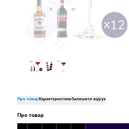
Джин
Ром
Текіла
і
мескаль
Лікери
і
наливки
Настоянки,
бальзами,
біттери
Саке
і
азійський
алкоголь
Слабоалкогольні
Про товар
Характеристики
Залишити відгук
напої
Сидри
Про товар
та
меди
Подарункові