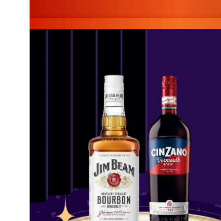
крупа
Вівсяна
крупа
Бобові
Кускус
Булгур
Пшенична
крупа
Манна
крупа
Кіноа
Кукурудзяна
крупа
Ячна
крупа
Перлова
крупа
Пшоно
Консервовані
продукти
Рибні