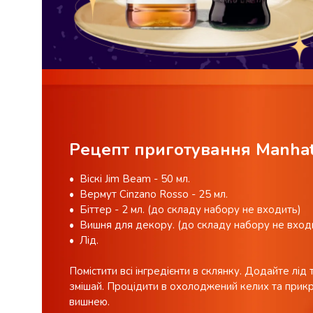
консерви
Овочева
консервація
М'ясні
консерви
Фруктова
консервація
Оливки
та
Рецепт приготування Manhat
маслини
Паштети
• Віскі Jim Beam - 50 мл.
Джеми
• Вермут Cinzano Rosso - 25 мл.
Консервовані
• Біттер - 2 мл. (до складу набору не входить)
гриби
• Вишня для декору. (до складу набору не вход
Мед
• Лід.
Варення
Соуси
Помістити всі інгредієнти в склянку. Додайте лід 
і
змішай. Процідити в охолоджений келих та прик
маринади
вишнею.
Соуси