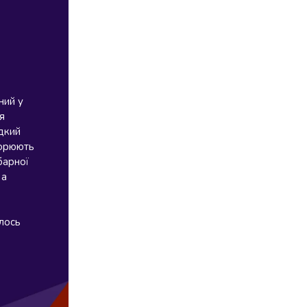
ний у
я
одкий
ворюють
барної
 а
лось