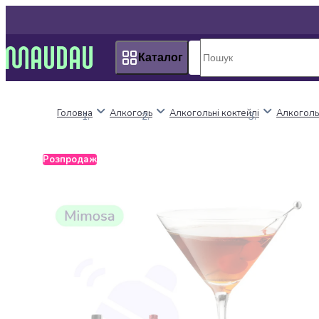
Пакунок
Київ
школяра
Дніпро
Оплата
Одеса
Каталог
нацкешбек
Львів
Алкоголь
Харків
Вино
Головна
Алкоголь
Алкогольні коктейлі
Алкогольн
Вермути
Пиво
Ігристі
Розпродаж
вина
і
шампанське
Міцний
алкоголь
Віскі
Бренді
і
коньяк
Горілка