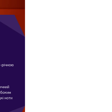
0-річною
сичний
либоким
кі ноти