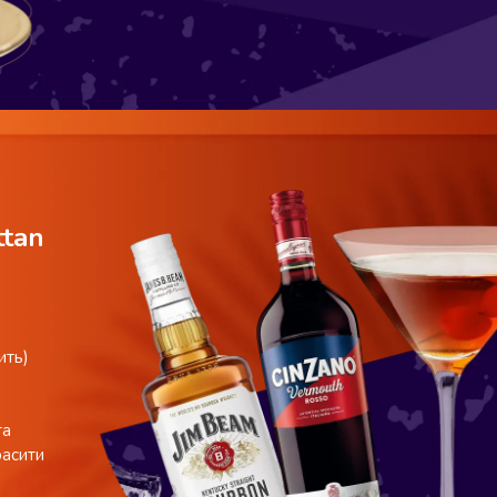
tan
ить)
та
расити