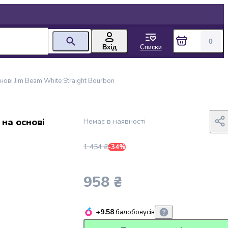
0
Списки
Вхід
снові Jim Beam White Straight Bourbon
 на основі
Немає в наявності
1 454 ₴
-34%
958 ₴
+9.58
балобонусів