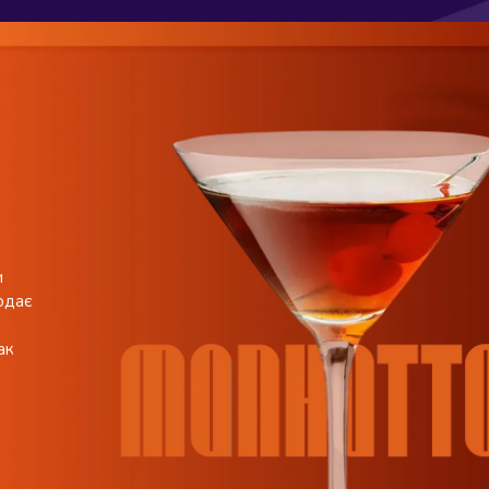
и
одає
ак