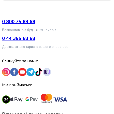
випічки
Борошно
Приправа
перець
0 800 75 83 68
Кухонна
Безкоштовно з будь-яких номерів
сіль
Оцет
0 44 355 83 68
Продукти
Дзвінки згідно тарифів вашого оператора
для
суші
і
Слідкуйте за нами:
ролів
Желе
та
суміші
Ми приймаємо:
для
десертів
Крупи
Рис
Гречана