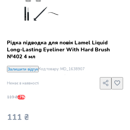
Джин
Ром
Текіла
і
мескаль
Лікери
і
Рідка підводка для повік Lamel Liquid
наливки
Long-Lasting Eyeliner With Hard Brush
Настоянки,
№402 4 мл
бальзами,
біттери
Код товару
:
MD_1638907
Залишити відгук
Саке
і
Немає в наявності
азійський
алкоголь
Слабоалкогольні
119 ₴
-7%
напої
Сидри
111 ₴
та
меди
Подарункові