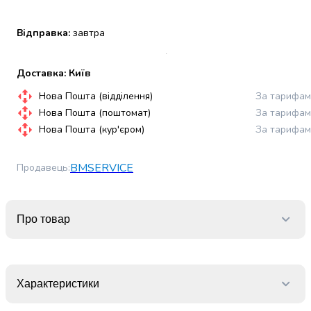
набори
алкоголю
Відправка:
завтра
Продукти
і
напої
Доставка: Київ
Бакалія
Нова Пошта (відділення)
За тарифам
Олія
Нова Пошта (поштомат)
За тарифам
Макаронні
Нова Пошта (кур'єром)
За тарифам
вироби
Сухі
сніданки
BMSERVICE
Продавець
:
Їжа
швидкого
приготування
Про товар
Спеції
та
приправи
Цукор
Характеристики
Все
для