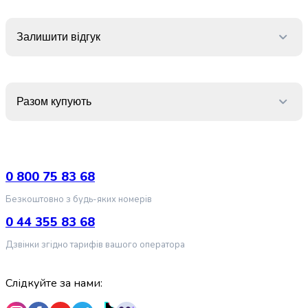
випічки
Борошно
Приправа
Залишити відгук
перець
Кухонна
сіль
Оцет
Разом купують
Продукти
для
суші
і
ролів
0 800 75 83 68
Желе
Безкоштовно з будь-яких номерів
та
суміші
0 44 355 83 68
для
Дзвінки згідно тарифів вашого оператора
десертів
Крупи
Рис
Слідкуйте за нами:
Гречана