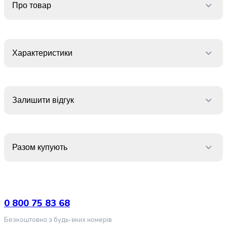
випічки
Про товар
Борошно
Приправа
перець
Кухонна
Характеристики
сіль
Оцет
Продукти
для
Залишити відгук
суші
і
ролів
Желе
Разом купують
та
суміші
для
десертів
Крупи
0 800 75 83 68
Рис
Гречана
Безкоштовно з будь-яких номерів