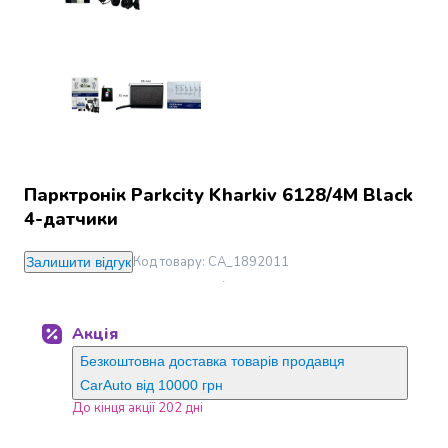
Джин
Ром
Текіла
і
мескаль
Лікери
і
наливки
Настоянки,
Парктронік Parkcity Kharkiv 6128/4M Black
бальзами,
4-датчики
біттери
Саке
Код товару
:
CA_1892011
Залишити відгук
і
азійський
алкоголь
Акція
Слабоалкогольні
напої
Безкоштовна доставка товарів продавця
Сидри
CarAuto від 10000 грн
та
До кінця акції 202 дні
меди
Подарункові