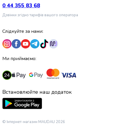
крупа
0 44 355 83 68
Вівсяна
крупа
Дзвінки згідно тарифів вашого оператора
Бобові
Кускус
Слідкуйте за нами:
Булгур
Пшенична
крупа
Манна
крупа
Ми приймаємо:
Кіноа
Кукурудзяна
крупа
Ячна
крупа
Встановлюйте наш додаток
Перлова
крупа
Пшоно
Консервовані
продукти
© Інтернет-магазин MAUDAU 2026
Рибні