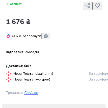
набори
В наявності
алкоголю
Продукти
1 676 ₴
і
напої
Бакалія
Олія
+16.76
балобонусів
Макаронні
вироби
Відправка:
сьогодні
Сухі
сніданки
Їжа
Доставка: Київ
швидкого
приготування
Нова Пошта (відділення)
За тарифам
Спеції
Нова Пошта (кур'єром)
За тарифам
та
приправи
CarAuto
Продавець
:
Цукор
Все
для