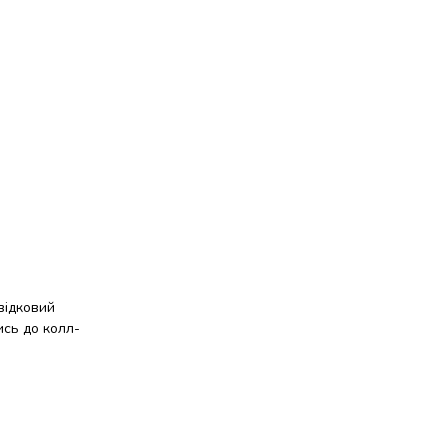
відковий
ись до колл-