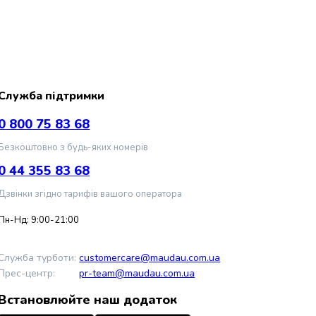
Служба підтримки
0 800 75 83 68
Безкоштовно з будь-яких номерів
0 44 355 83 68
Дзвінки згідно тарифів вашого оператора
Пн-Нд: 9:00-21:00
Служба турботи:
customercare@maudau.com.ua
Прес-центр:
pr-team@maudau.com.ua
Встановлюйте наш додаток