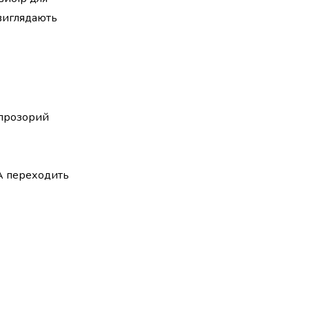
 виглядають
а прозорий
 А переходить