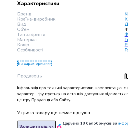
випічки
Характеристики
Борошно
Бренд
K
Приправа
Країна-виробник
К
перець
Вид
Д
Кухонна
Об'єм
4
сіль
Тип закриття
Ф
Матеріал
Т
Оцет
Колір
Р
Продукти
Особливості
Г
для
суші
Всі характеристики
і
ролів
Продавець
Желе
та
Інформація про технічні характеристики, комплектацію, с
суміші
характер і ґрунтується на останніх доступних відомостях
для
центру Продавця або Сайту.
десертів
Крупи
У цього товару ще немає відгуків.
Рис
Гречана
Даруємо
10 балобонусів
за
інфо
Залишити відгук