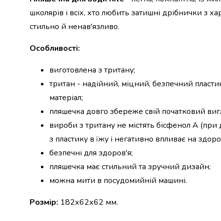
набори
школярів і всіх, хто любить затишні дрібнички з 
алкоголю
стильно й ненав'язливо.
Продукти
і
Особливості:
напої
Бакалія
виготовлена з тритану;
Олія
тритан - надійний, міцний, безпечний пластик
Макаронні
вироби
матеріал;
Сухі
пляшечка довго збереже свій початковий виг
сніданки
вироби з тритану не містять бісфенол А (при
Їжа
з пластику в їжу і негативно впливає на здор
швидкого
приготування
безпечні для здоров'я;
Спеції
пляшечка має стильний та зручний дизайн;
та
можна мити в посудомийній машині.
приправи
Цукор
Розмір:
182х62х62 мм.
Все
для