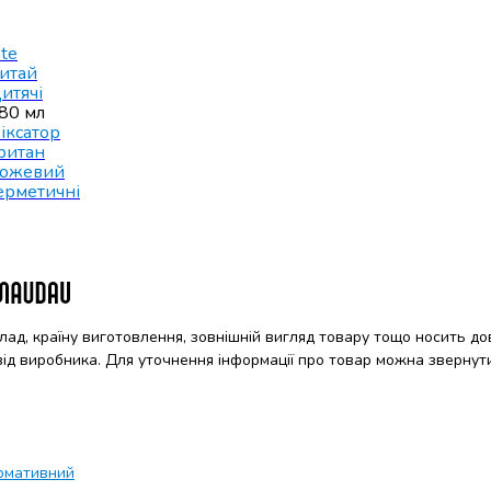
ite
итай
итячі
80 мл
іксатор
ритан
ожевий
ерметичні
клад, країну виготовлення, зовнішній вигляд товару тощо носить до
 від виробника. Для уточнення інформації про товар можна звернут
рмативний