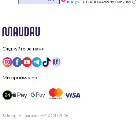
крупа
відгук
та підтверджену покупку
Вівсяна
крупа
Бобові
Кускус
Булгур
Пшенична
крупа
Слідкуйте за нами:
Манна
крупа
Кіноа
Кукурудзяна
Ми приймаємо:
крупа
Ячна
крупа
Перлова
крупа
Пшоно
© Інтернет-магазин MAUDAU 2026
Консервовані
продукти
Рибні