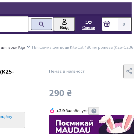
0
Списки
Вхід
для води Kite
Пляшечка для води Kite Cat 480 мл рожева (K25-1236
(K25-
Немає в наявності
290 ₴
+2.9
балобонусів
акційну