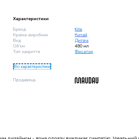
Характеристики
Бренд
Kite
Країна-виробник
Китай
Вид
Дитячі
Об'єм
480 мл
Тип закриття
Фіксатор
Всі характеристики
Продавець
илим дизайном - вона одразу викликає симпатію. Ідеальний 