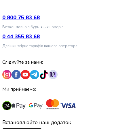
випічки
Борошно
Приправа
0 800 75 83 68
перець
Безкоштовно з будь-яких номерів
Кухонна
сіль
0 44 355 83 68
Оцет
Дзвінки згідно тарифів вашого оператора
Продукти
для
суші
Слідкуйте за нами:
і
ролів
Желе
та
Ми приймаємо:
суміші
для
десертів
Крупи
Рис
Встановлюйте наш додаток
Гречана