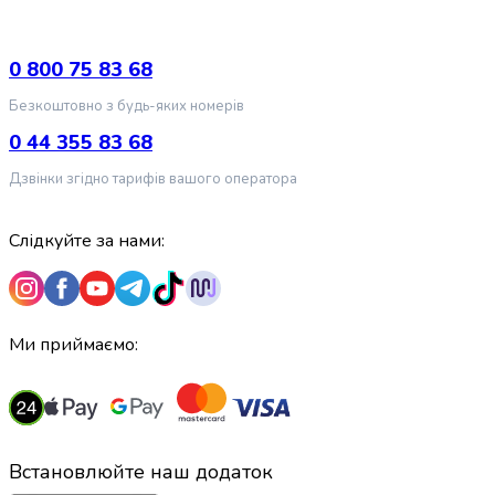
випічки
Борошно
Приправа
0 800 75 83 68
перець
Безкоштовно з будь-яких номерів
Кухонна
сіль
0 44 355 83 68
Оцет
Дзвінки згідно тарифів вашого оператора
Продукти
для
суші
Слідкуйте за нами:
і
ролів
Желе
та
Ми приймаємо:
суміші
для
десертів
Крупи
Рис
Встановлюйте наш додаток
Гречана