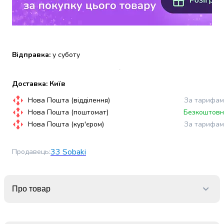
набори
алкоголю
Продукти
і
напої
Відправка:
у суботу
Бакалія
Олія
Доставка: Київ
Макаронні
вироби
Нова Пошта (відділення)
За тарифам
Сухі
Нова Пошта (поштомат)
Безкоштовн
сніданки
Нова Пошта (кур'єром)
За тарифам
Їжа
швидкого
33 Sobaki
Продавець
:
приготування
Спеції
та
приправи
Про товар
Цукор
Все
для