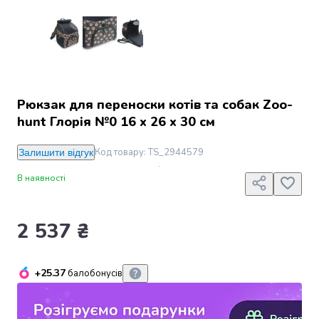
Джин
Ром
Текіла
і
мескаль
Лікери
і
Рюкзак для переноски котів та собак Zoo-
наливки
hunt Глорія №0 16 х 26 х 30 см
Настоянки,
бальзами,
Код товару
:
TS_2944579
Залишити відгук
біттери
Саке
В наявності
і
азійський
алкоголь
2 537 ₴
Слабоалкогольні
напої
Сидри
+25.37
балобонусів
та
меди
Подарункові