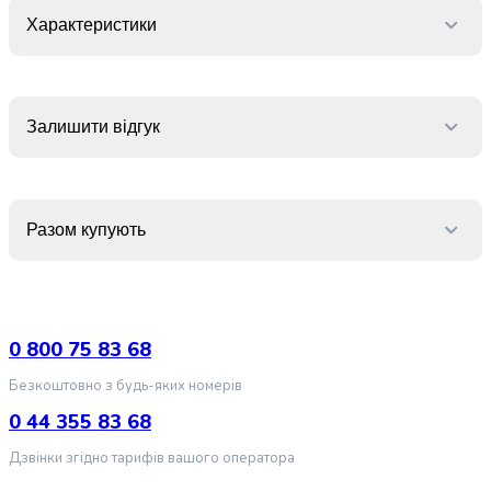
випічки
Характеристики
Борошно
Приправа
перець
Кухонна
Залишити відгук
сіль
Оцет
Продукти
для
суші
Разом купують
і
ролів
Желе
та
0 800 75 83 68
суміші
для
Безкоштовно з будь-яких номерів
десертів
0 44 355 83 68
Крупи
Рис
Дзвінки згідно тарифів вашого оператора
Гречана