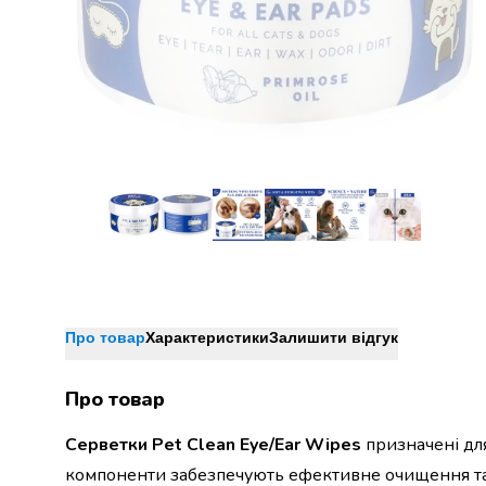
Джин
Ром
Текіла
і
мескаль
Лікери
і
наливки
Настоянки,
бальзами,
біттери
Саке
і
азійський
алкоголь
Про товар
Характеристики
Залишити відгук
Слабоалкогольні
напої
Про товар
Сидри
та
Серветки Pet Clean Eye/Ear Wipes
призначені дл
меди
компоненти забезпечують ефективне очищення та 
Подарункові