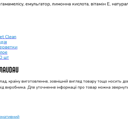
гамамелісу, емульгатор, лимонна кислота, вітамін Е, натура
et Clean
ндія
ерветки
лое
0 шт
клад, країну виготовлення, зовнішній вигляд товару тощо носить до
 від виробника. Для уточнення інформації про товар можна звернут
рмативний