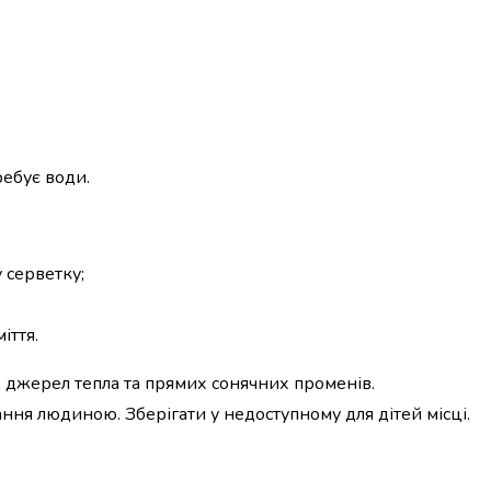
ребує води.
 серветку;
іття.
ід джерел тепла та прямих сонячних променів.
ння людиною. Зберігати у недоступному для дітей місці.