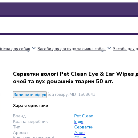
ігієна для собак
Засоби для догляду за очима собак
Засоби для д
Серветки вологі Pet Clean Eye & Ear Wipes д
очей та вух домашніх тварин 50 шт.
Код товару
:
MD_1508643
Залишити відгук
Характеристики
Бренд
Pet Clean
Країна-виробник
Індія
Тип
Серветки
Аромат
Алое