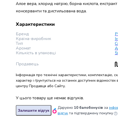
випічки
Алое вера, хлорид натрію, борна кислота, екстракт 
Борошно
консерванти та дистильована вода.
Приправа
перець
Характеристики
Кухонна
сіль
Бренд
P
Оцет
Країна-виробник
І
Продукти
Тип
С
Аромат
А
для
Кількість в упаковці
5
суші
і
Продавець
ролів
Желе
Інформація про технічні характеристики, комплектацію, с
та
характер і ґрунтується на останніх доступних відомостях
суміші
центру Продавця або Сайту.
для
десертів
У цього товару ще немає відгуків.
Крупи
Рис
Даруємо
10 балобонусів
за
інфо
Залишити відгук
Гречана
відгук
та підтверджену покупку