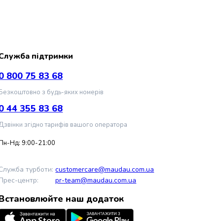
Служба підтримки
0 800 75 83 68
Безкоштовно з будь-яких номерів
0 44 355 83 68
Дзвінки згідно тарифів вашого оператора
Пн-Нд: 9:00-21:00
Служба турботи:
customercare@maudau.com.ua
Прес-центр:
pr-team@maudau.com.ua
Встановлюйте наш додаток