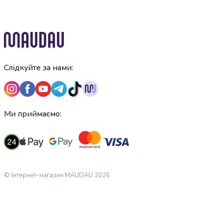
крупа
Вівсяна
крупа
Бобові
Кускус
Булгур
Пшенична
Слідкуйте за нами:
крупа
Манна
крупа
Кіноа
Ми приймаємо:
Кукурудзяна
крупа
Ячна
крупа
Перлова
крупа
© Інтернет-магазин MAUDAU 2026
Пшоно
Консервовані
продукти
Рибні