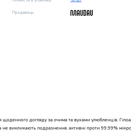
Кількість в упаковці
50 шт
Продавець
я щоденного догляду за очима та вухами улюбленців. Гіпо
не викликають подразнення, активні проти 99.99% мікро