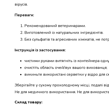
вірусів.
набори
алкоголю
Переваги:
Продукти
і
Рекомендований ветеринарами.
напої
Бакалія
Виготовлений із натуральних інгредієнтів.
Олія
Без сульфатів та агресивних хімікатів, не пот
Макаронні
вироби
Інструкція із застосування:
Сухі
сніданки
чистими руками витягніть із контейнера одну
Їжа
очистіть область очей/вух вашого вихованця;
швидкого
приготування
викиньте використані серветки у відро для см
Спеції
та
Зберігайте у сухому прохолодному місці, подалі в
приправи
Не для медичного використання. Не для використа
Цукор
Все
Склад товару
:
для