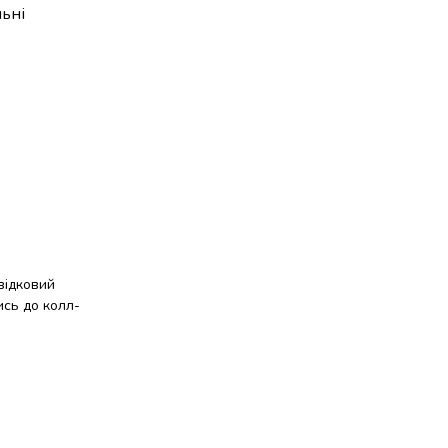
льні
відковий
ись до колл-