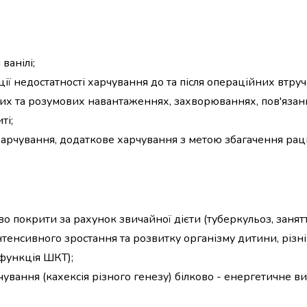
ванілі;
ії недостатності харчування до та після операційних втруч
них та розумових навантаженнях, захворюваннях, пов'язан
ті;
арчування, додаткове харчування з метою збагачення рац
.
о покрити за рахунок звичайної дієти (туберкульоз, занят
тенсивного зростання та розвитку організму дитини, різні
функція ШКТ);
рчування (кахексія різного генезу) білково - енергетичне 