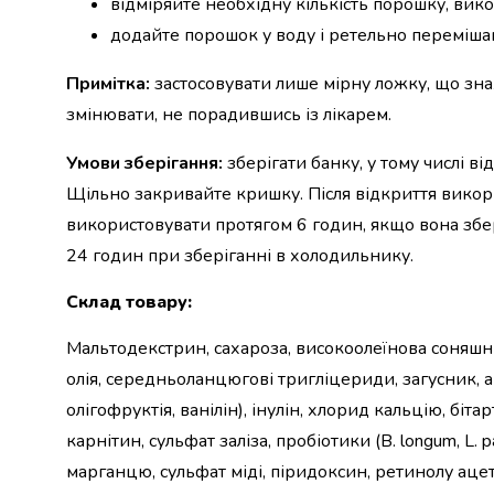
відміряйте необхідну кількість порошку, вик
консерви
додайте порошок у воду і ретельно переміша
Овочева
консервація
Примітка:
застосовувати лише мірну ложку, що знах
М'ясні
змінювати, не порадившись із лікарем.
консерви
Фруктова
Умови зберігання:
зберігати банку, у тому числі в
консервація
Оливки
Щільно закривайте кришку. Після відкриття викори
та
використовувати протягом 6 годин, якщо вона збер
маслини
24 годин при зберіганні в холодильнику.
Паштети
Джеми
Склад товару
:
Консервовані
гриби
Мальтодекстрин, сахароза, високоолеїнова соняшни
Мед
олія, середньоланцюгові тригліцериди, загусник, а
Варення
Соуси
олігофруктія, ванілін), інулін, хлорид кальцію, біт
і
карнітин, сульфат заліза, пробіотики (B. longum, L.
маринади
марганцю, сульфат міді, піридоксин, ретинолу ацета
Соуси