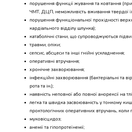
випічки
порушення функції жування та ковтання (пр
Борошно
ЧМТ, ДЦП, неможливість вживання твердої їжі 
Приправа
порушення функціональної прохідності верхніх
перець
кардіального відділу шлунка);
Кухонна
сіль
катаболічні стани, що супроводжуються підв
Оцет
травми, опіки;
Продукти
сепсис, абсцеси та інші гнійні ускладнення;
для
оперативні втручання;
суші
і
хронічне захворювання;
ролів
інфекційні захворювання (бактеріальні та в
Желе
рота та ін.);
та
суміші
наявність неповної або повної анорексії на тл
для
легка та швидка засвоюваність у тонкому киш
десертів
проктологічних оперативних втручань, коли п
Крупи
муковісцидоз;
Рис
Гречана
анемії та гіпопротеїнемії;