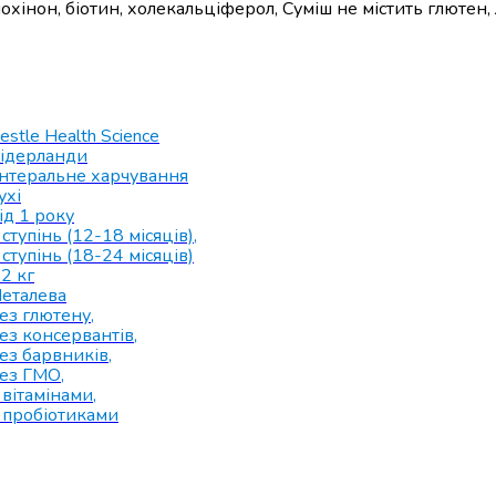
охінон, біотин, холекальціферол, Суміш не містить глютен, 
estle Health Science
ідерланди
нтеральне харчування
ухі
ід 1 року
 ступінь (12-18 місяців)
,
 ступінь (18-24 місяців)
.2 кг
еталева
ез глютену
,
ез консервантів
,
ез барвників
,
ез ГМО
,
 вітамінами
,
 пробіотиками