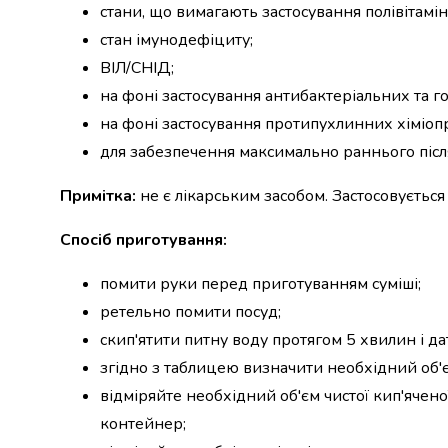
крупа
стани, що вимагають застосування полівітамін
Вівсяна
стан імунодефіциту;
крупа
ВІЛ/СНІД;
Бобові
Кускус
на фоні застосування антибактеріальних та г
Булгур
на фоні застосування протипухлинних хіміопр
Пшенична
для забезпечення максимально раннього післ
крупа
Манна
Примітка:
не є лікарським засобом. Застосовується
крупа
Кіноа
Спосіб приготування:
Кукурудзяна
крупа
помити руки перед приготуванням суміші;
Ячна
крупа
ретельно помити посуд;
Перлова
скип'ятити питну воду протягом 5 хвилин і да
крупа
згідно з таблицею визначити необхідний об'
Пшоно
відміряйте необхідний об'єм чистої кип'ячено
Консервовані
продукти
контейнер;
Рибні