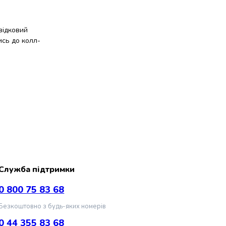
відковий
ись до колл-
Служба підтримки
0 800 75 83 68
Безкоштовно з будь-яких номерів
0 44 355 83 68