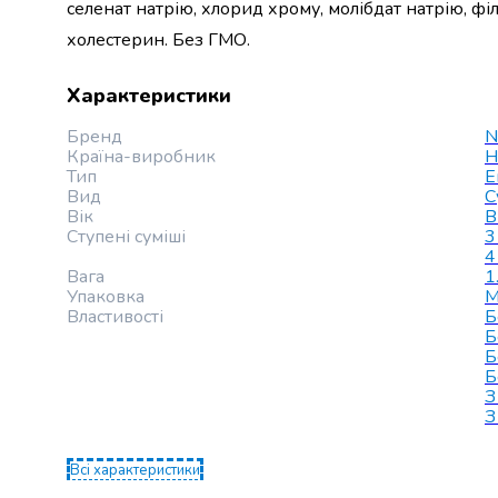
селенат натрію, хлорид хрому, молібдат натрію, філ
Майонез
Кетчуп
холестерин. Без ГМО.
Томатна
паста
Характеристики
Гірчиця
Маринади
Бренд
N
Хрін
Країна-виробник
Н
Тип
Е
Кондитерські
Вид
С
вироби
Вік
В
Шоколад
Ступені суміші
3
Батончики
4
Вага
1
Печиво
Упаковка
М
Вафлі
Властивості
Б
Бісквіти
Б
та
Б
рулети
Б
З
Круасани
З
та
рогалики
Всі характеристики
Пряники