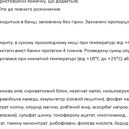
ористовуючи ложечку, що додається;
йте до повного розчинення.
одиться в банці, заповнену без гірки. Зазначені пропорці
ідкриту, в сухому прохолодному місці при температурі від +
стати вміст банки протягом 4 тижнів. Розведену суміш слі
ігалася при кімнатній температурі (від +18°С до +25°С) а
кова олія, сироватковий білок, казеїнат калію, низькоеру
равійська камедь, емульгатор (соєвий лецитин), фосфат ка
артрат холіну, хлорид магнію, риб'ячий жир, аскорбат натрію,
 paracasei), сульфат цинку, токоферолу ацетат, нікотинамид, 
т, тіаміну мононітрат, рибофлавін, фолієва кислота, йодид