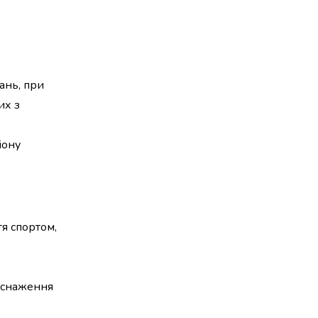
ань, при
их з
іону
тя спортом,
виснаження