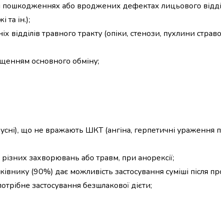
и пошкодженнях або вроджених дефектах лицьового відді
та ін.);
 відділів травного тракту (опіки, стенози, пухлини страв
ищенням основного обміну;
ірусні), що не вражають ШКТ (ангіна, герпетичні ураження
і різних захворювань або травм, при анорексії;
ківнику (90%) дає можливість застосування суміші після п
отрібне застосування безшлакової дієти;