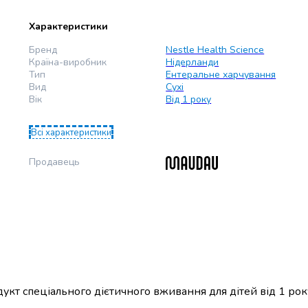
Характеристики
Бренд
Nestle Health Science
Країна-виробник
Нідерланди
Тип
Ентеральне харчування
Вид
Сухі
Вік
Від 1 року
Всі характеристики
Продавець
укт спеціального дієтичного вживання для дітей від 1 рок