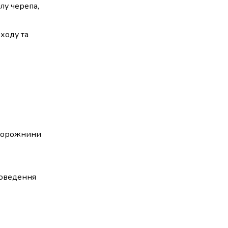
лу черепа,
оходу та
 порожнини
роведення