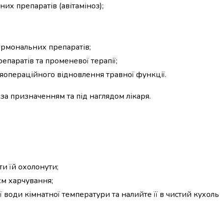
них препаратів (авітаміноз);
ормональних препаратів;
епаратів та променевої терапії;
яопераційного відновлення травної функції.
 за призначенням та під наглядом лікаря.
ти їй охолонути;
єм харчування;
ї води кімнатної температури та налийте її в чистий кухоль