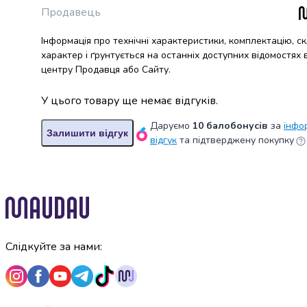
Пасти
Продавець
Жувальна
гумка
Інформація про технічні характеристики, комплектацію, с
Драже
характер і ґрунтується на останніх доступних відомостях
та
центру Продавця або Сайту.
льодяники
Жувальні
У цього товару ще немає відгуків.
цукерки
Зефір
Даруємо
10 балобонусів
за
інфо
Залишити відгук
та
відгук
та підтверджену покупку
маршмелоу
Мармелад
Кекси
та
панетоне
Тістечка
Шоколадні
Слідкуйте за нами:
фігурки
та
яйця
Торти