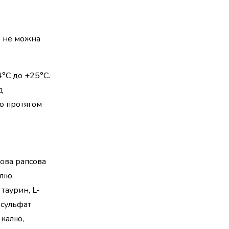
ї не можна
4°С до +25°С.
д
бо протягом
кова рапсова
лію,
 таурин, L-
, сульфат
 калію,