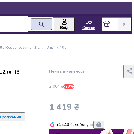
0
Списки
Вхід
e Resource Junior 1.2 кг (3 шт. х 400 г)
.2 кг (3
Немає в наявності
2 004 ₴
-29%
1 419 ₴
народження
+14.19
балобонусів