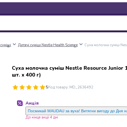
 суміші
Дитячі суміші Nestle Health Science
Суха молочна суміш Nestl
Суха молочна суміш Nestle Resource Junior 1
шт. х 400 г)
5
Код товару
:
MD_2636492
Акція
Посмикай MAUDAU за вуха! Витягни вигоду до Дня 
До кінця акції 4 дні