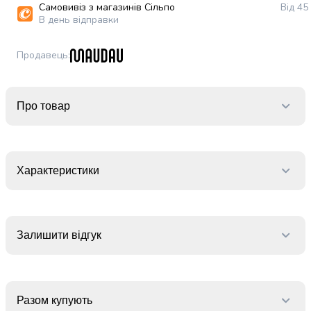
випічки
Самовивіз з магазинів Сільпо
Від 45
В день відправки
Борошно
Приправа
перець
Продавець
:
Кухонна
сіль
Оцет
Про товар
Продукти
для
суші
і
Характеристики
ролів
Желе
та
суміші
для
Залишити відгук
десертів
Крупи
Рис
Гречана
Разом купують