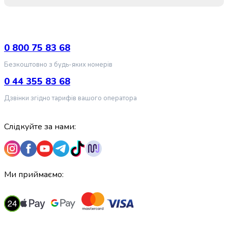
крупа
Вівсяна
крупа
Бобові
Кускус
0 800 75 83 68
Булгур
Безкоштовно з будь-яких номерів
Пшенична
крупа
0 44 355 83 68
Манна
Дзвінки згідно тарифів вашого оператора
крупа
Кіноа
Кукурудзяна
Слідкуйте за нами:
крупа
Ячна
крупа
Перлова
Ми приймаємо:
крупа
Пшоно
Консервовані
продукти
Рибні