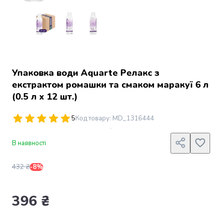
Джин
Ром
Текіла
і
мескаль
Лікери
і
Упаковка води Aquarte Релакс з
наливки
екстрактом ромашки та смаком маракуї 6 л
Настоянки,
(0.5 л х 12 шт.)
бальзами,
біттери
5
Код товару
:
MD_1316444
Саке
і
азійський
В наявності
алкоголь
Слабоалкогольні
432 ₴
-8%
напої
Сидри
396 ₴
та
меди
Подарункові