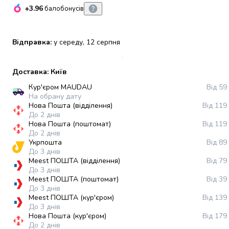
+3.96
набори
балобонусів
алкоголю
Продукти
Відправка:
у середу, 12 серпня
і
напої
Бакалія
Доставка: Київ
Олія
Кур'єром MAUDAU
Від 59
Макаронні
На обрану дату
вироби
Нова Пошта (відділення)
Від 119
Сухі
До 2 днів
сніданки
Нова Пошта (поштомат)
Від 119
Їжа
До 2 днів
Укрпошта
Від 89
швидкого
До 3 днів
приготування
Meest ПОШТА (відділення)
Від 79
Спеції
До 3 днів
та
Meest ПОШТА (поштомат)
Від 39
До 3 днів
приправи
Meest ПОШТА (кур'єром)
Від 139
Цукор
До 3 днів
Все
Нова Пошта (кур'єром)
Від 179
для
До 2 днів