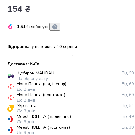
набори
154 ₴
алкоголю
Продукти
і
+1.54
балобонусів
напої
Бакалія
Олія
Відправка:
у понеділок, 10 серпня
Макаронні
вироби
Доставка: Київ
Сухі
сніданки
Кур'єром MAUDAU
Від 59
Їжа
На обрану дату
Нова Пошта (відділення)
Від 69
швидкого
До 2 днів
приготування
Нова Пошта (поштомат)
Від 69
Спеції
До 2 днів
та
Укрпошта
Від 54
До 3 днів
приправи
Meest ПОШТА (відділення)
Від 49
Цукор
До 3 днів
Все
Meest ПОШТА (поштомат)
Від 39
для
До 3 днів