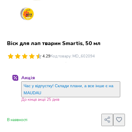
Джин
Ром
Текіла
і
мескаль
Лікери
і
Віск для лап тварин Smartis, 50 мл
наливки
Настоянки,
4.29
Код товару
:
MD_602094
бальзами,
біттери
Саке
Акція
і
азійський
Час у відпустку! Склади плани, а все інше є на
алкоголь
MAUDAU
Слабоалкогольні
До кінця акції 25 днів
напої
Сидри
та
В наявності
меди
Подарункові