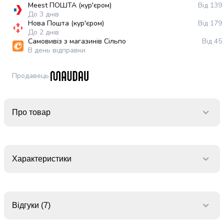
випічки
Meest ПОШТА (кур'єром)
Від 139
До 3 днів
Борошно
Нова Пошта (кур'єром)
Від 179
Приправа
До 2 днів
перець
Самовивіз з магазинів Сільпо
Від 45
Кухонна
В день відправки
сіль
Оцет
Продавець
:
Продукти
для
суші
Про товар
і
ролів
Желе
та
суміші
Характеристики
для
десертів
Крупи
Рис
Відгуки (7)
Гречана