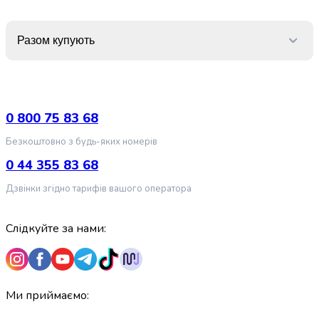
крупа
Вівсяна
крупа
Разом купують
Бобові
Кускус
Булгур
Пшенична
крупа
0 800 75 83 68
Манна
Безкоштовно з будь-яких номерів
крупа
Кіноа
0 44 355 83 68
Кукурудзяна
Дзвінки згідно тарифів вашого оператора
крупа
Ячна
крупа
Слідкуйте за нами:
Перлова
крупа
Пшоно
Консервовані
Ми приймаємо:
продукти
Рибні