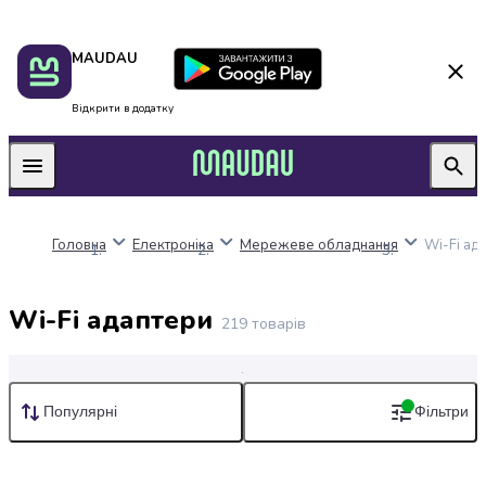
Пакунок
Київ
MAUDAU
школяра
Дніпро
Оплата
Одеса
нацкешбек
Львів
Відкрити в додатку
Алкоголь
Харків
Вино
Вермути
Пиво
Ігристі
Головна
Електроніка
Мережеве обладнання
Wi-Fi ад
вина
і
шампанське
Wi-Fi адаптери
Міцний
219
товарів
алкоголь
Віскі
Бренді
Дешеві
Популярні
Фільтри
і
Дорогі
коньяк
Горілка