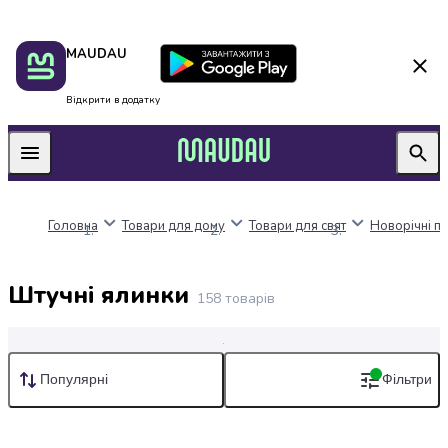
Пакунок
Київ
MAUDAU
школяра
Дніпро
Оплата
Одеса
нацкешбек
Львів
Відкрити в додатку
Алкоголь
Харків
Вино
Вермути
Пиво
Ігристі
Головна
Товари для дому
Товари для свят
Новорічні пр
вина
і
шампанське
Штучні ялинки
Міцний
158
товарів
алкоголь
Віскі
Бренді
Дешеві
Популярні
Фільтри
і
Дорогі
коньяк
Горілка