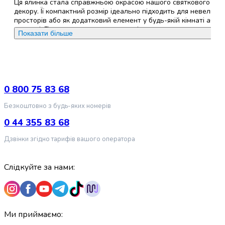
для
Ця ялинка стала справжньою окрасою нашого святкового
декору. Її компактний розмір ідеально підходить для невелики
котів
просторів або як додатковий елемент у будь-якій кімнаті або
Медальйони-
на столі. Гілки виглядають акуратно і дуже натурально,
Показати більше
адресники
незважаючи на штучність, а їхня густота дозволяє красиво
для
розмістити прикраси. Ялинка стійка, а підставка надійна, що
котів
важливо для безпеки. Якість виконання на високому рівні, і що
приємно, не потрібно турбуватися про осипання голок. Це
Інструменти
чудовий варіант для створення святкової атмосфери з
та
мінімальними зусиллями.
0 800 75 83 68
аксесуари
для
Безкоштовно з будь-яких номерів
Недоліки
:
немає
грумінгу
0 44 355 83 68
котів
Кігтерізи
Дзвінки згідно тарифів вашого оператора
для
котів
Слідкуйте за нами:
Ковтунорізи
для
котів
Фурмінатори
для
Ми приймаємо:
котів