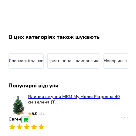
котів
Одяг
для
кішок
Переноски
В цих категоріях також шукають
для
котів
Амуніція
для
Ялинкові іграшки
Ігристі вина і шампанське
Новорічні гілоч
кішок
Повідці
для
котів
Популярні відгуки
Шлеї
для
Ялинка штучна МВМ My Home Різдвяна 40
см зелена (T...
котів
Рулетки
5.0
2
для
Євген
19.01.2
котів
Нашийники