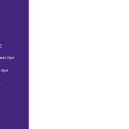
:
ами при
 при
.