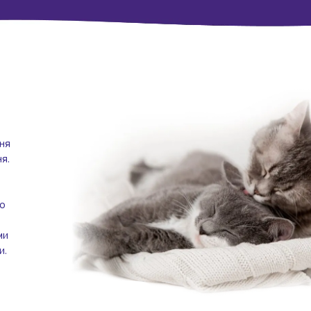
ння
я.
до
ми
и.