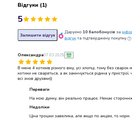
Пасти
Відгуки
(
1
)
Жувальна
гумка
5
Драже
та
Даруємо
10 балобонусів
за
інфо
льодяники
Залишити відгук
відгук
та підтверджену покупку
Жувальні
цукерки
Зефір
Олександра
07.03.2025
та
маршмелоу
В мене 4 котиків різного віку, усі хлопці, тому без сваро
Мармелад
котики не сваряться, а як закінчується рідина у пристрої, 
Кекси
всі знов друзяки))
та
Переваги
панетоне
Тістечка
На мою думку, він реально працює. Немає сторонніх 
Шоколадні
Недоліки
фігурки
Ціна трошки завелика, але якщо по акціях, то норм.
та
яйця
Торти