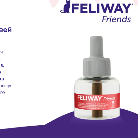
івей
ня
.
в,
я
та
алізує
ого
.