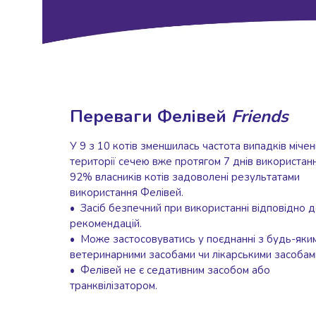
крупа
Вівсяна
крупа
Бобові
Кускус
Булгур
Пшенична
крупа
Переваги Фелівей
Friends
Манна
крупа
У 9 з 10 котів зменшилась частота випадків міче
Кіноа
території сечею вже протягом 7 днів використанн
Кукурудзяна
92% власників котів задоволені результатами
крупа
використання Фелівей.
Ячна
• Засіб безпечний при використанні відповідно 
крупа
рекомендацій.
Перлова
• Може застосовуватись у поєднанні з будь-яки
крупа
ветеринарними засобами чи лікарськими засобам
Пшоно
• Фелівей не є седативним засобом або
Консервовані
транквілізатором.
продукти
Рибні