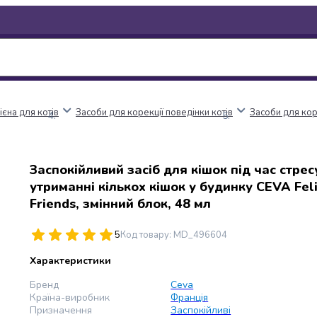
ієна для котів
Засоби для корекції поведінки котів
Засоби для кор
Заспокійливий засіб для кішок під час стрес
утриманні кількох кішок у будинку CEVA Fel
Friends, змінний блок, 48 мл
5
Код товару
:
MD_496604
Характеристики
Бренд
Ceva
Країна-виробник
Франція
Призначення
Заспокійливі