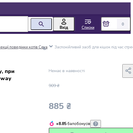
0
Списки
Вхід
екції поведінки котів Ceva
Заспокійливий засіб для кішок під час стре
у, при
Немає в наявності
iway
909 ₴
885 ₴
+8.85
балобонусів