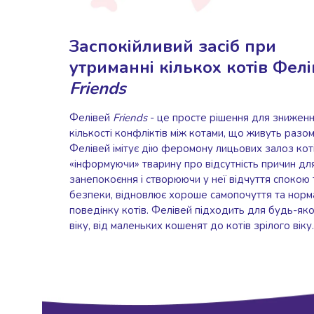
набори
алкоголю
Заспокійливий засіб при
Продукти
і
утриманні кількох котів Фел
напої
Friends
Бакалія
Олія
Фелівей
Friends
- це просте рішення для знижен
Макаронні
кількості конфліктів між котами, що живуть разом
вироби
Фелівей імітує дію феромону лицьових залоз коті
Сухі
«інформуючи» тварину про відсутність причин дл
сніданки
занепокоєння і створюючи у неї відчуття спокою 
Їжа
безпеки, відновлює хороше самопочуття та норм
швидкого
поведінку котів. Фелівей підходить для будь-як
приготування
віку, від маленьких кошенят до котів зрілого віку
Спеції
та
приправи
Цукор
Все
для