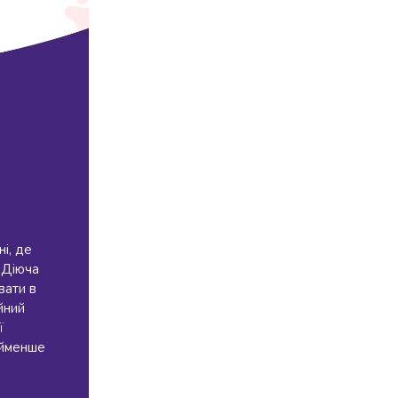
і, де
 Діюча
вати в
йний
ї
айменше