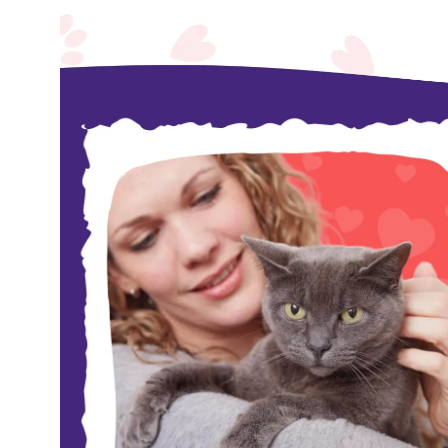
консерви
Овочева
консервація
М'ясні
консерви
Фруктова
консервація
Оливки
та
маслини
Паштети
Джеми
Консервовані
гриби
Мед
Варення
Соуси
і
маринади
Соуси