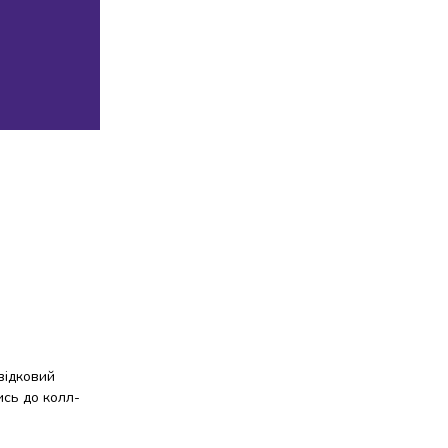
відковий
ись до колл-