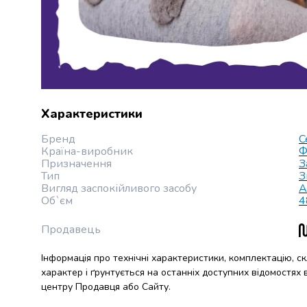
Майонез
Кетчуп
Томатна
паста
Гірчиця
Маринади
Хрін
Кондитерські
Характеристики
вироби
Бренд
C
Шоколад
Країна-виробник
Ф
Батончики
Призначення
З
Печиво
Тип
З
Вафлі
Вигляд заспокійливого засобу
А
Об`єм
4
Бісквіти
та
Продавець
рулети
Круасани
Інформація про технічні характеристики, комплектацію, с
та
характер і ґрунтується на останніх доступних відомостях
рогалики
центру Продавця або Сайту.
Пряники