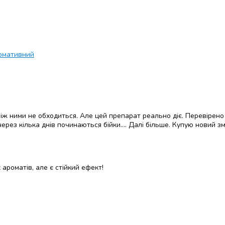
рмативний
к між ними не обходиться. Але цей препарат реально діє. Перевірено
через кілька днів починаються бійки.... Далі більше. Купую новий зм
ароматів, але є стійкий ефект!