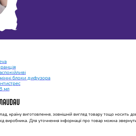
eva
ранція
аспокійливі
мінні блоки дифузора
нтистрес
8 мл
клад, країну виготовлення, зовнішній вигляд товару тощо носить до
 від виробника. Для уточнення інформації про товар можна звернут