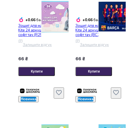
консерви
Овочева
консервація
+0.66
+0.66
балобонусів
балобонусів
М'ясні
Зошит для малювання
Зошит для малювання
консерви
Kite 24 аркуша скоба
Kite 24 аркуша скоба
софт тач (R25-242)
софт тач (BC25-242)
Фруктова
консервація
Залишити відгук
Залишити відгук
Оливки
та
66 ₴
66 ₴
маслини
Паштети
Купити
Купити
Джеми
Консервовані
гриби
Мед
Варення
Новинка
Новинка
Соуси
і
маринади
Соуси