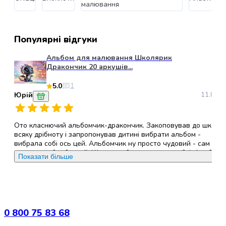
для
малювання
котів
Медальйони-
адресники
Популярні відгуки
для
котів
Альбом для малювання Школярик
Дракончик 20 аркушів...
Інструменти
та
5.0
1
аксесуари
Юрій
11.09.2
для
грумінгу
котів
Ото класнючий альбомчик-дракончик. Закоповував до школи
Кігтерізи
всяку дрібноту і запропонував дитині вибрати альбом -
вибрала собі ось цей. Альбомчик ну просто чудовий - сам
для
дракончик бомбезний. Щодо альбому - листки добрі, фарби
котів
Показати більше
наносяться теж чудово. Єдиний нюанс є те, що листочки
Ковтунорізи
швидко віддираються. Тому це потрібно врахувати під час
для
вибору альбому. Комусь може потрібно щоб віддиралися і післ
малювання складати малюнки в окрему папку.
котів
Фурмінатори
0 800 75 83 68
для
Переваги
:
Бомбезна картинка дракончика
котів