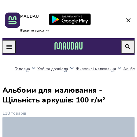
Пакунок
Київ
MAUDAU
школяра
Дніпро
Оплата
Одеса
нацкешбек
Львів
Відкрити в додатку
Алкоголь
Харків
Вино
Вермути
Пиво
Ігристі
Головна
Хобі та дозвілля
Живопис і малювання
Альбом
вина
і
шампанське
Альбоми для малювання -
Міцний
алкоголь
Щільність аркушів: 100 г/м²
Віскі
Бренді
118
товарів
і
коньяк
Горілка