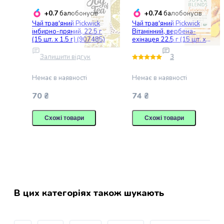
для
догляду
+0.7
+0.74
балобонусів
балобонусів
за
Чай трав'яний Pickwick
Чай трав'яний Pickwick
імбирно-пряний, 22.5 г
Вітамінний, вербена-
ротовою
(15 шт. х 1.5 г) (907485)
ехінацея 22.5 г (15 шт. х
порожниною
1.5 г) (907490)
котів
Залишити відгук
3
Засоби
Немає в наявності
Немає в наявності
для
догляду
70 ₴
74 ₴
за
очима
Схожі товари
Схожі товари
котів
Засоби
для
догляду
за
вухами
котів
В цих категоріях також шукають
Засоби
для
догляду