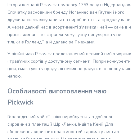
натуральний смак трав’яних напоїв і хоче відчути спокій та
котів
Історія компанії Pickwick почалася 1753 року в Нідерландах.
затишок у чашці чаю.
Одяг
Спочатку засновники бренду Йоганнес ван Гаутен і його
для
дружина спеціалізувалися на виробництві та продажу кави.
кішок
А через деякий час в асортименті з'явився і чай — саме він
Переноски
приніс компанії по-справжньому гучну популярність не
для
тільки в Голландії, а й далеко за її межами.
котів
Амуніція
У лінійці чаю Pickwick представлений великий вибір чорних
для
і трав'яних сортів у доступному сегменті. Попри конкурентні
кішок
ціни, смак і якість продукції незмінно радують поціновувачів
Повідці
напою.
для
котів
Особливості виготовлення чаю
Шлеї
для
Pickwick
котів
Рулетки
Голландський чай «Піквік» виробляється з добірної
для
сировини з плантацій Шрі-Ланки, Індії та Кенії. Для
котів
збереження корисних властивостей і аромату листя з
Нашийники