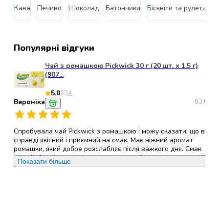
Кава
Печиво
Шоколад
Батончики
Бісквіти та рулети
В
за
лапами
котів
Засоби
Популярні відгуки
для
купання
Чай з ромашкою Pickwick 30 г (20 шт. х 1.5 г)
кішок
(907...
Косметичні
5.0
4
засоби
Вероніка
03.07.2
для
кішок
Засоби
Спробувала чай Pickwick з ромашкою і можу сказати, що він
для
справді якісний і приємний на смак. Має ніжний аромат
корекції
ромашки, який добре розслабляє після важкого дня. Смак
м’який, без гіркоти, не надто насичений, саме те, що потрібно
поведінки
Показати більше
для вечірнього чаювання або спокійної перерви вдень.
котів
Приємно, що чай повністю натуральний, без кофеїну, тому йог
Подорожі
можна пити навіть перед сном, не боячись безсоння. Кожен
та
пакетик упакований окремо, що дуже зручно для зберігання т
використання в дорозі чи на роботі. Загалом чай залишив
прогулянки
приємне враження, і я б рекомендувала його всім, хто цінує
для