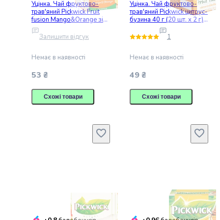
Ветпрепарати
Уцінка. Чай фруктово-
Уцінка. Чай фруктово-
трав'яний Pickwick Fruit
трав'яний Pickwick цитрус-
для
fusion Mango&Orange зі
бузина 40 г (20 шт. х 2 г)
кішок
шматками манго та
(907483)
Дім
цедрою апельсину 35 г
Залишити відгук
1
(20 шт. по 1.75 г)
і
відпочинок
Немає в наявності
Немає в наявності
котів
53 ₴
49 ₴
Миски
та
Схожі товари
Схожі товари
контейнери
для
котів
Питні
фонтани
для
котів
Спальні
місця
для
котів
Засоби