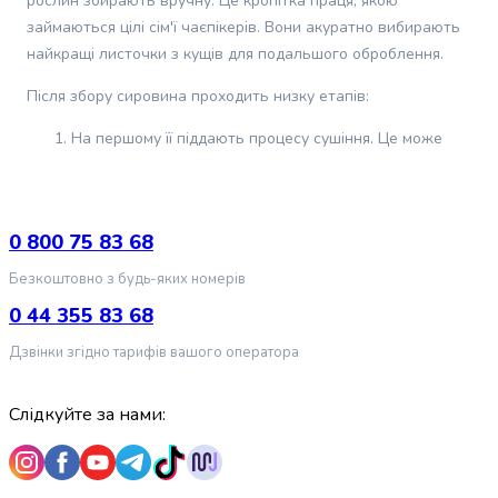
рослин збирають вручну. Це кропітка праця, якою
для
котів
займаються цілі сім'ї чаєпікерів. Вони акуратно вибирають
Медальйони-
найкращі листочки з кущів для подальшого оброблення.
адресники
Після збору сировина проходить низку етапів:
для
котів
На першому її піддають процесу сушіння. Це може
Інструменти
відбуватися як на сонці, так і з використанням
та
сушильних машин. Під дією тепла видаляється
аксесуари
волога, заварка стає м'якою і податливою для
для
0 800 75 83 68
подальшого оброблення.
грумінгу
котів
Потім листя піддають ферментації — окисленню під
Безкоштовно з будь-яких номерів
Кігтерізи
дією складних біологічних речовин. Воно призводить
0 44 355 83 68
для
до появи темно-коричневого кольору і служить для
котів
розвитку смаку та аромату майбутнього напою.
Дзвінки згідно тарифів вашого оператора
Ковтунорізи
Далі йде процес скручування. Клітинні стінки
для
руйнуються, і корисні речовини вивільняються
Слідкуйте за нами:
котів
всередину листа. Це допомагає зберегти вітаміни та
Фурмінатори
мінерали в готовому чаї.
для
котів