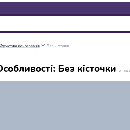
Фруктова консервація
Без кісточки
собливості: Без кісточки
6
тов