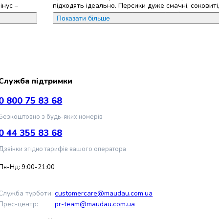
інус –
підходять ідеально. Персики дуже смачні, соковиті
ється,
кожури, цілі половинки фруктів, які добре тримают
Показати більше
. Якщо
розпадаються, незважаючи на соковиту та ніжну 
к помітний,
персики залишаються цілими шматочками. Сироп 
ся занадто
ніж самі персики, що ще краще підкреслює солодк
отрібно
фруктів, але сироп теж дуже приемний на смак. В 
авого смаку
усім сподобались смак та якість персиків. Буду купу
Служба підтримки
Переваги
:
Смачні, соковиті, солодкі, ніжні, чудови
ають форму.
прихильників фруктів
сертів,
0 800 75 83 68
Недоліки
:
Не знайшов
Безкоштовно з будь-яких номерів
вираженого
0 44 355 83 68
Дзвінки згідно тарифів вашого оператора
Пн-Нд: 9:00-21:00
Служба турботи:
customercare@maudau.com.ua
Прес-центр:
pr-team@maudau.com.ua