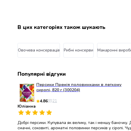
В наявності
(6)
консерви
Овочева
консервація
М'ясні
В цих категоріях також шукають
консерви
Фруктова
консервація
Оливки
Овочева консервація
Рибні консерви
Макаронні вироб
та
маслини
Паштети
Популярні відгуки
Джеми
Консервовані
Персики Премія половинками в легкому
гриби
сиропі, 820 г (300204)
Мед
4.86
21
Варення
Юліанна
Соуси
і
маринади
Добрі персики. Купувала як велику, так і меншу баночку.
Соуси
смачні, соковиті, ароматні половинки персиків у сіропі. Ч