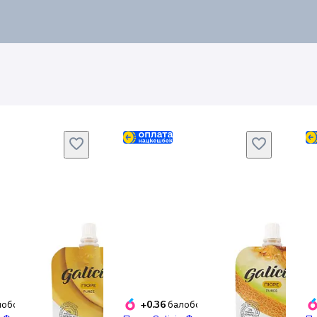
+0.36
обонусів
балобонусів