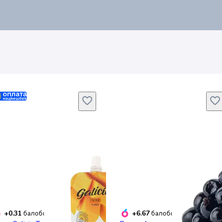
+0.31
+6.67
балобонусів
балобонусів