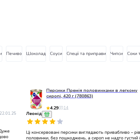
и
Печиво
Шоколад
Соуси
Спеції та приправи
Чипси
Соки 
Персики Премія половинками в легкому
сиропі, 420 г (780863)
4.29
14
22.01.25
Леонід
 Дуже
Ці консервовані персики виглядають привабливо – рів
удово
половинки, без пошкоджень, а сироп не надто густий і