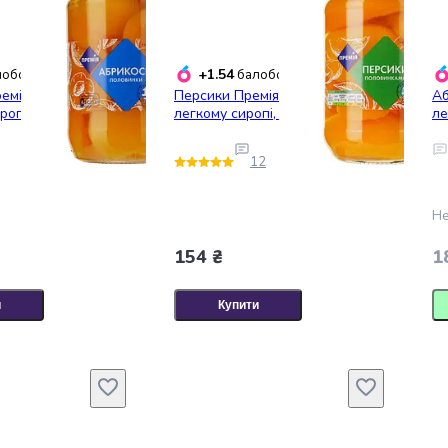
+1.54
обонусів
балобонусів
емія половинками
Персики Премія половинками в
Аб
ропі, 680 г
легкому сиропі, 680 г (843981)
ле
12
Не
154 ₴
1
и
Купити