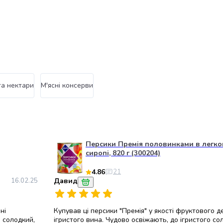
та нектари
М'ясні консерви
Персики Премія половинками в легко
сиропі, 820 г (300204)
4.86
21
16.02.25
Давид
ні
Купував ці персики "Премія" у якості фруктового д
 солодкий,
ігристого вина. Чудово освіжають, до ігристого со