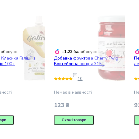
+1.23
обонусів
балобонусів
Класика Галіції із
Добавка фруктова Cherry Twig
Пе
ів 100 г
Коктейльна вишня 315 г
ле
10
вності
Немає в наявності
Не
123 ₴
9
ари
Схожі товари