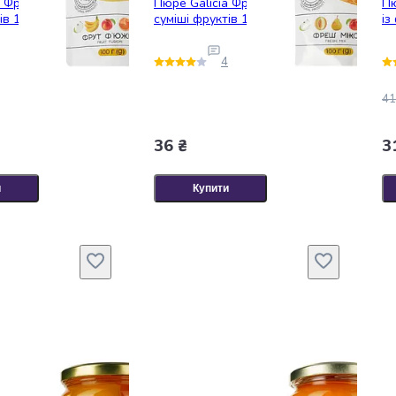
a Фрут Ф'южин із
Пюре Galicia Фреш мікс із
Пю
ів 100 г
суміші фруктів 100 г
із
4
41
36 ₴
3
и
Купити