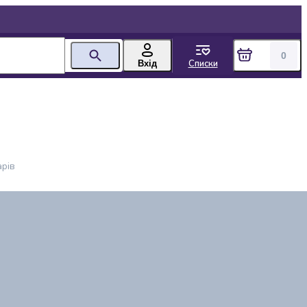
0
Списки
Вхід
арів