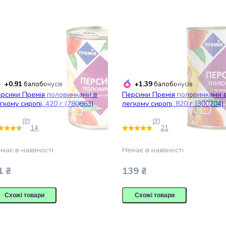
+0.91
+1.39
балобонусів
балобонусів
рсики Премія половинками в
Персики Премія половинками 
гкому сиропі, 420 г (780863)
легкому сиропі, 820 г (300204)
14
21
має в наявності
Немає в наявності
1 ₴
139 ₴
Схожі товари
Схожі товари