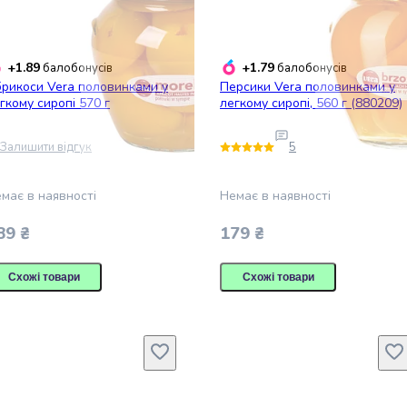
+1.89
+1.79
балобонусів
балобонусів
рикоси Vera половинками у
Персики Vera половинками у
гкому сиропі 570 г
легкому сиропі, 560 г (880209)
Залишити відгук
5
має в наявності
Немає в наявності
89 ₴
179 ₴
Схожі товари
Схожі товари