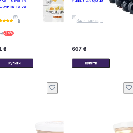
ре Galicia Тропічний сплеш
Вишня Амарена
 фруктів та овочів 100 г
6
Залишити відгук
 ₴
-24%
1 ₴
667 ₴
Купити
Купити