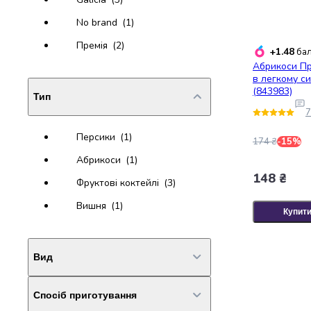
випічки
Борошно
No brand
(1)
Приправа
Премія
(2)
+1.48
бал
перець
Абрикоси Пр
Кухонна
в легкому си
сіль
(843983)
Тип
Оцет
7
Продукти
для
Персики
(1)
174 ₴
-15%
суші
і
Абрикоси
(1)
ролів
148 ₴
Фруктові коктейлі
(3)
Желе
та
Вишня
(1)
Купит
суміші
для
десертів
Вид
Крупи
Рис
Спосіб приготування
Гречана
Цілі
(1)