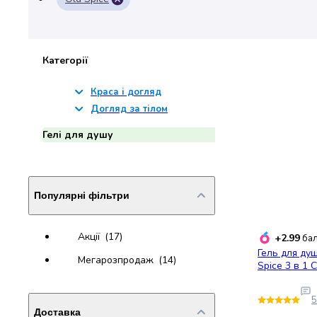
набори
алкоголю
Продукти
і
Категорії
напої
Бакалія
Краса і догляд
Олія
Догляд за тілом
Макаронні
Гелі для душу
вироби
Сухі
сніданки
Їжа
Популярні фільтри
швидкого
приготування
Спеції
Акції
(17)
+2.99
бал
та
Гель для ду
Мегарозпродаж
(14)
приправи
Spice 3 в 1 C
Цукор
Все
5
для
Доставка