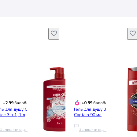
+2.99
+0.89
балобонусів
балобонусів
ль для душу Old Spice Cold
Гель для душу 3-в-1 Old Spice
ice 3 в 1, 1 л
Captain 90 мл
Залишити відгук
Залишити відгук