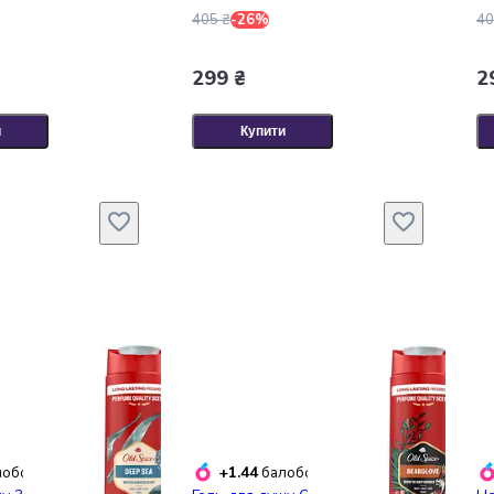
405 ₴
-26%
40
299 ₴
2
и
Купити
+1.44
обонусів
балобонусів