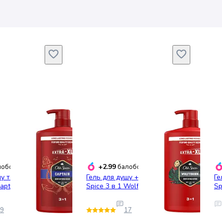
+2.99
обонусів
балобонусів
шу та шампунь Old
Гель для душу + шампунь Old
Ге
aptain 1 л
Spice 3 в 1 Wolfthorn 1000 мл
Sp
9
17