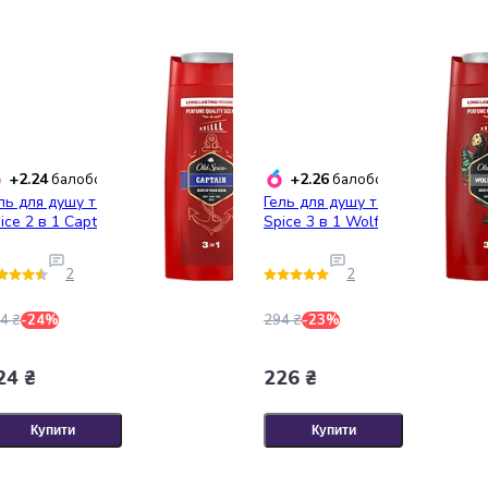
+2.24
+2.26
балобонусів
балобонусів
ль для душу та шампунь Old
Гель для душу та шампунь Old
ice 2 в 1 Captain 675 мл
Spice 3 в 1 Wolfthorn 675 мл
2
2
4 ₴
-24%
294 ₴
-23%
24 ₴
226 ₴
Купити
Купити