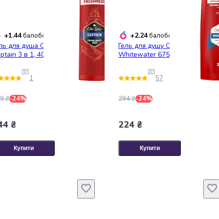
+1.44
+2.24
балобонусів
балобонусів
ль для душа Old Spice
Гель для душу Old Spice
ptain 3 в 1, 400 мл
Whitewater 675 мл
1
57
9 ₴
-24%
294 ₴
-24%
44 ₴
224 ₴
Купити
Купити