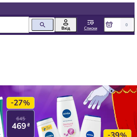
0
Списки
Вхід