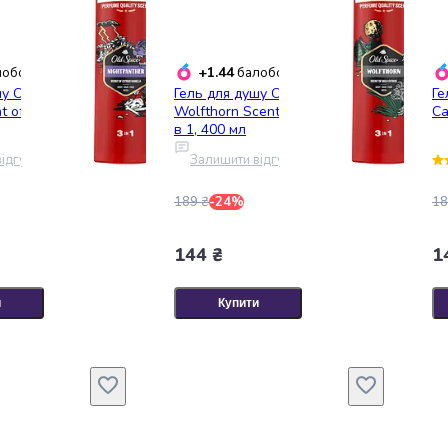
+1.44
обонусів
балобонусів
у Old Spice Night
Гель для душу Old Spice
Ге
 of Citrus Vanilla 3
Wolfthorn Scent of wild citrus 3
Ca
в 1, 400 мл
ідгук
Залишити відгук
189 ₴
-24%
18
144 ₴
1
и
Купити