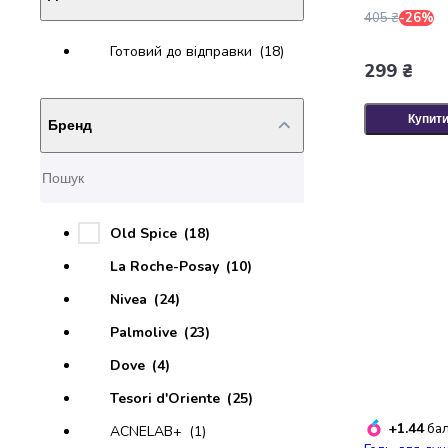
випічки
405 ₴
-26%
Борошно
Готовий до відправки
(18)
Приправа
299 ₴
перець
Кухонна
сіль
Купит
Бренд
Оцет
Продукти
для
суші
і
Old Spice
(18)
ролів
La Roche-Posay
(10)
Желе
та
Nivea
(24)
суміші
Palmolive
(23)
для
десертів
Dove
(4)
Крупи
Tesori d'Oriente
(25)
Рис
Гречана
+1.44
бал
ACNELAB+
(1)