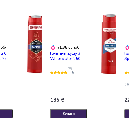
+1.35
обонусів
балобонусів
а Old Spice
Гель для душу 3 в 1 Old Spice
Ге
1, 250 мл
Whitewater 250 мл
Sp
5
29
135 ₴
2
и
Купити