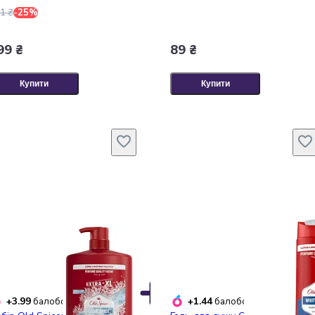
1 ₴
-25%
99 ₴
89 ₴
Купити
Купити
+3.99
+1.44
балобонусів
балобонусів