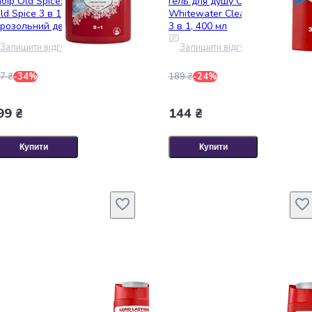
бір Old Spice: гель для душу
Гель для душу Old Spice
ld Spice 3 в 1, 1 л +
Whitewater Clean Watery Scen
розольний дезодорант Cold
3 в 1, 400 мл
ice 150 мл
Залишити відгук
Залишити відгук
7 ₴
-34%
189 ₴
-24%
99 ₴
144 ₴
Купити
Купити