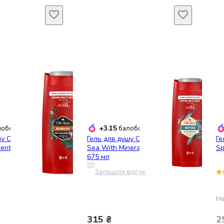
+3.15
обонусів
балобонусів
у Old Spice
Гель для душу Old Spice Deep
Ге
nt of juicy berries
Sea With Minerals Shower Gel
Sp
675 мл
Залишити відгук
Не
315 ₴
2