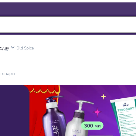
 душу
Old Spice
товарів