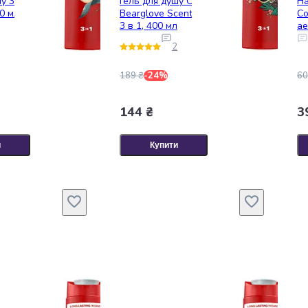
у 3 в 1 Old Spice
Гель для душу Old Spice
На
0 мл
Bearglove Scent of juicy berries
Co
3 в 1, 400 мл
ае
Sp
2
189 ₴
-24%
60
144 ₴
3
и
Купити