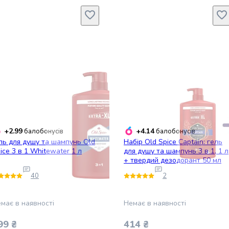
+2.99
+4.14
балобонусів
балобонусів
ль для душу та шампунь Old
Набір Old Spice Captain: гель
ice 3 в 1 Whitewater 1 л
для душу та шампунь 3 в 1, 1 л
+ твердий дезодорант 50 мл
40
2
має в наявності
Немає в наявності
99 ₴
414 ₴