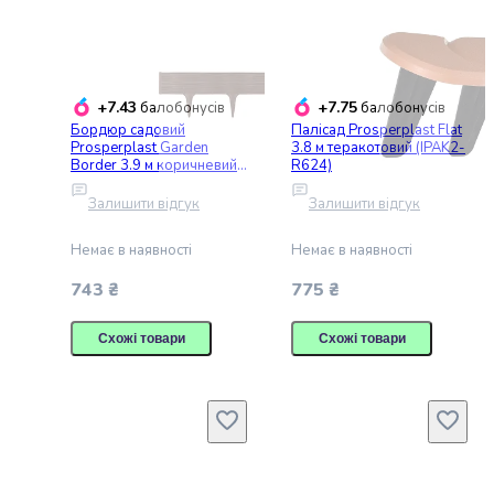
Дверцята
для
котів
Догляд
+7.43
+7.75
балобонусів
балобонусів
і
Бордюр садовий
Палісад Prosperplast Flat
гігієна
Prosperplast Garden
3.8 м теракотовий (IPAK2-
для
Border 3.9 м коричневий
R624)
котів
(IBWI-R222)
Залишити відгук
Залишити відгук
Туалети
для
Немає в наявності
Немає в наявності
кішок
Наповнювачі
743 ₴
775 ₴
для
котячих
Схожі товари
Схожі товари
туалетів
Аксесуари
для
котячих
туалетів
Засоби