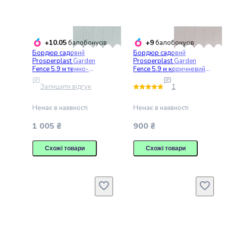
для
дезінфекції
приміщення
+10.05
+9
балобонусів
балобонусів
для
Бордюр садовий
Бордюр садовий
котів
Prosperplast Garden
Prosperplast Garden
Засоби
Fence 5.9 м темно-
Fence 5.9 м коричневий
для
зелений (IKRR-G851)
(IKRR-R222)
Залишити відгук
1
видалення
запаху
Немає в наявності
Немає в наявності
та
плям
1 005 ₴
900 ₴
для
котів
Схожі товари
Схожі товари
Кігтеточки
та
ігрові
комплекси
Іграшки
для
котів