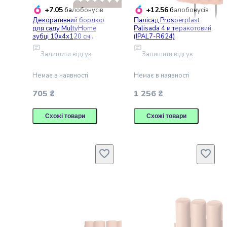
Дитяча
+7.05
+12.56
балобонусів
балобонусів
побутова
Декоративний бордюр
Палісад Prosperplast
для саду MultyHome
Palisada 4 м теракотовий
хімія
зубці 10х4х120 см
(IPAL7-R624)
Дитяча
терракотовий (209481)
кімната
Залишити відгук
Залишити відгук
Дитячий
активний
Немає в наявності
Немає в наявності
відпочинок
705 ₴
1 256 ₴
Прогулянки
та
Схожі товари
Схожі товари
поїздки
Товари
для
здоров'я
БАДи
(біоактивні
добавки)
Спортивне
харчування
Контрацепція