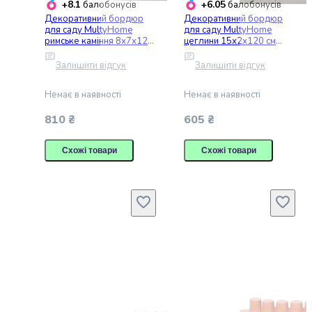
творчість
+8.1
+6.05
балобонусів
балобонусів
LEGO
Декоративний бордюр
Декоративний бордюр
для саду MultyHome
для саду MultyHome
Для
римське каміння 8х7х120
цеглини 15х2х120 см
купання
см сірий (209477)
сіро-коричневий
та
(209479)
Залишити відгук
Залишити відгук
ванни
Дитяча
Немає в наявності
Немає в наявності
доглядова
810 ₴
605 ₴
косметика
Вагітність
Схожі товари
Схожі товари
і
материнство
Здоров'я
дитини
Дитячі
аксесуари
Дитячі
ювелірні
прикраси
та
біжутерія