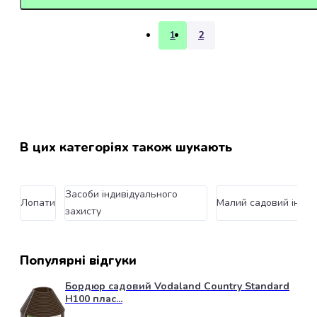
для
котів
Медальйони-
1
2
адресники
для
котів
Інструменти
та
аксесуари
для
В цих категоріях також шукають
грумінгу
котів
Кігтерізи
Засоби індивідуального 
Лопати
Малий садовий інстр
для
захисту
котів
Ковтунорізи
для
Популярні відгуки
котів
Фурмінатори
Бордюр садовий Vodaland Country Standard
для
H100 плас...
котів