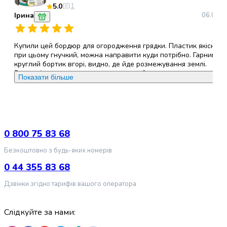
5.0
1
Пуходерки
Ірина
06.06.2
та
щітки
для
Купили цей бордюр для огородження грядки. Пластик якісний,
котів
при цьому гнучкий, можна направити куди потрібно. Гарний
Гребінці
круглий бортик вгорі, видно, де йде розмежування землі.
Висота і заворот внизу не дозволять бордюру сповзати.
та
Показати більше
Покупкою задоволені.
гребені
для
Переваги
:
якісний пластик
котів
Машинки
Недоліки
:
-
для
0 800 75 83 68
стрижки
Безкоштовно з будь-яких номерів
котів
Ножиці
0 44 355 83 68
для
Дзвінки згідно тарифів вашого оператора
стрижки
кішок
Аксесуари
Слідкуйте за нами:
для