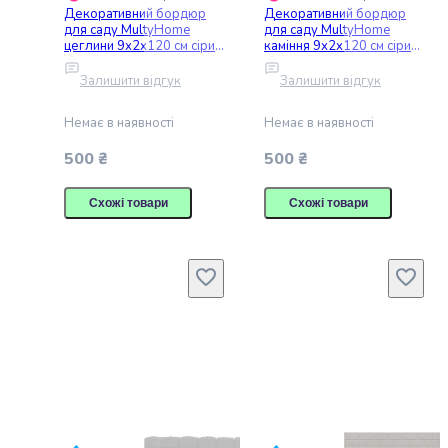
та
Декоративний бордюр
Декоративний бордюр
для саду MultyHome
для саду MultyHome
депіляції
цеглини 9х2х120 см сірий
каміння 9х2х120 см сірий
Манікюр
(243805)
(107389)
та
Залишити відгук
Залишити відгук
педікюр
Подарункові
Немає в наявності
Немає в наявності
набори
500 ₴
500 ₴
косметики
Дитячі
Схожі товари
Схожі товари
товари
Підгузки
і
сповивання
Дитяче
харчування
Товари
для
годування
Іграшки
та