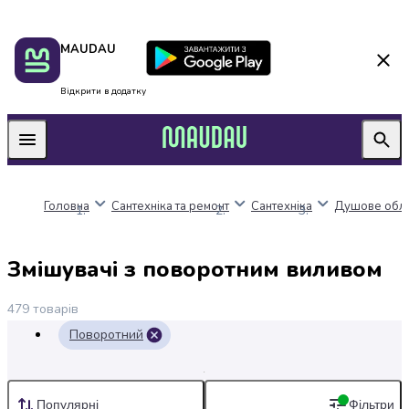
Пакунок
Київ
MAUDAU
школяра
Дніпро
Оплата
Одеса
нацкешбек
Львів
Відкрити в додатку
Алкоголь
Харків
Вино
Вермути
Пиво
Ігристі
Головна
Сантехніка та ремонт
Сантехніка
Душове обл
вина
і
шампанське
Змішувачі з поворотним виливом
Міцний
алкоголь
479
товарів
Віскі
Бренді
Поворотний
і
коньяк
Горілка
Популярні
Фільтри