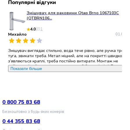
для
Популярні відгуки
котів
Змішувач для раковини Qtap Brno 1067103C
Медальйони-
(QTBRN106...
адресники
для
4.0
1
котів
Михайло
01.02.2
Інструменти
та
Змішувач виглядає стильно, вода тече рівно, але ручка трохи
аксесуари
туга, звикати треба. Метал міцний, але на покритті швидко
для
з’являються краплі, треба постійно витирати. Монтаж не
грумінгу
найскладніший, але прокладки могли б бути якісніші. В
Показати більше
котів
загальному норм, але не ідеал.
Кігтерізи
для
Переваги
:
Стильний, хороший напір води, зручний та простий
котів
монтаж
Ковтунорізи
0 800 75 83 68
для
Недоліки
:
туга ручка
котів
Безкоштовно з будь-яких номерів
Фурмінатори
0 44 355 83 68
для
котів