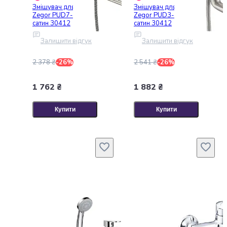
Попкорн
Змішувач для ванни
Змішувач для ванни
Кукурудзяні
Zegor PUD7-A045KH
Zegor PUD3-A045KH
сатин 30412
сатин 30412
палички
Сушені
Залишити відгук
Залишити відгук
гриби
Сирні
2 378 ₴
-26%
2 541 ₴
-26%
закуски
Напої
1 762 ₴
1 882 ₴
Соки
та
Купити
Купити
нектари
Вода
Солодка
вода
Енергетичні
напої
Молочні
продукти
Молоко
Рослинне
молоко