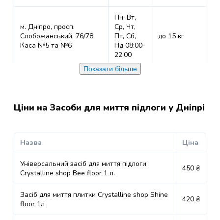
грумінгу
кішок
Пн, Вт,
Товари
м. Дніпро, просп.
Ср, Чт,
Слобожанський, 76/78,
Пт, Сб,
до 15 кг
для
Каса №5 та №6
Нд 08:00-
собак
22:00
Годування
собак
Показати більше
м. Дніпро, просп.
Пн, Вт,
Сухий
Слобожанський, 31д (ТЦ
Ср, Чт,
корм
Наша ПРАВДА), Зона
Пт, Сб,
до 15 кг
для
видачі онлайн
Нд 08:00-
Ціни на Засоби для миття підлоги у Дніпрі
собак
замовлень
22:00
Вологий
корм
Пн, Вт,
Назва
Ціна
для
м. Дніпро, вул. Фабра
Ср, Чт,
Андрія, 7, Тютюнова
Пт, Сб,
до 15 кг
собак
каса
Нд 08:00-
Універсальний засіб для миття підлоги
Лікувальний
450 ₴
22:00
Crystalline shop Bee floor 1 л.
корм
для
Пн, Вт,
Засіб для миття плитки Crystalline shop Shine
собак
420 ₴
м. Дніпро, вул. Пастера,
Ср, Чт,
floor 1л
Замінники
6А (ТК Провулок),
Пт, Сб,
до 20 кг