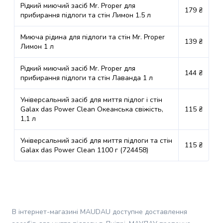
молока
Сільпоінт
Нд 08:00-
Рідкий миючий засіб Mr. Proper для
179 ₴
для
22:00
прибирання підлоги та стін Лимон 1.5 л
собак
Ласощі
Пн, Вт,
Миюча рідина для підлоги та стін Mr. Proper
139 ₴
м. Дніпро, вул.
Ср, Чт,
для
Лимон 1 л
Незалежності, 36 (ТЦ
Пт, Сб,
до 15 кг
собак
Apollo), Тютюнова каса
Нд 08:00-
Протипаразитарні
Рідкий миючий засіб Mr. Proper для
22:00
144 ₴
засоби
прибирання підлоги та стін Лаванда 1 л
для
Пн, Вт,
собак
Універсальний засіб для миття підлог і стін
м. Дніпро, вул.
Ср, Чт,
Galax das Power Clean Океанська свіжість,
115 ₴
Засоби
Кондратюка Юрія, 4,
Пт, Сб,
до 15 кг
1,1 л
від
Тютюнова каса
Нд 08:00-
22:00
бліх
Універсальний засіб для миття підлоги та стін
та
115 ₴
Galax das Power Clean 1100 г (724458)
Пн, Вт,
кліщів
м. Дніпро, вул.
Ср, Чт,
для
Європейська, 18а, Каса
Пт, Сб,
до 15 кг
собак
№8
Нд 08:00-
Засоби
22:00
проти
глистів
В інтернет-магазині MAUDAU доступне доставлення
Пн, Вт,
для
Ср, Чт,