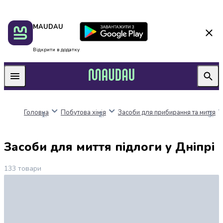
Пакунок
Київ
MAUDAU
школяра
Дніпро
Оплата
Одеса
нацкешбек
Львів
Відкрити в додатку
Алкоголь
Харків
Вино
Вермути
Пиво
Ігристі
Головна
Побутова хімія
Засоби для прибирання та миття
вина
і
шампанське
Засоби для миття підлоги у Дніпрі
Міцний
алкоголь
133
товари
Віскі
Бренді
і
коньяк
Горілка