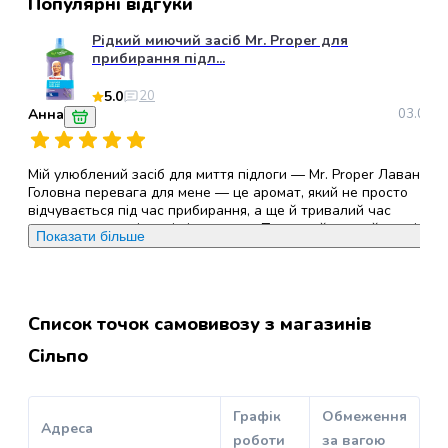
Популярні відгуки
Пуходерки
та
Рідкий миючий засіб Mr. Proper для
прибирання підл...
щітки
для
5.0
20
котів
Анна
03.07.2
Гребінці
та
гребені
Мій улюблений засіб для миття підлоги — Mr. Proper Лаванда!
для
Головна перевага для мене — це аромат, який не просто
відчувається під час прибирання, а ще й тривалий час
котів
залишається в кімнаті після миття. Приємний, легкий, не різкий
Машинки
Показати більше
— створює атмосферу свіжості та чистоти, наче після
для
генерального прибирання у готелі. Підходить не лише для
стрижки
підлоги, а й для стін чи плитки у ванній — не залишає слідів і
добре змиває бруд. Не потребує великої кількості засобу, тому
котів
вистачає надовго. Після нього підлога не липка й швидко
Список точок самовивозу з магазинів
Ножиці
висихає.
для
Сільпо
стрижки
Переваги
:
аромат
кішок
Аксесуари
Графік
Обмеження
Недоліки
Адреса
:
не виявлено
для
роботи
за вагою