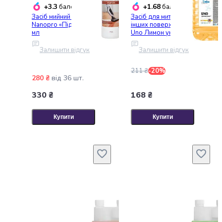
крупа
+3.3
+1.68
балобонусів
балобонусів
Вівсяна
Засіб мийний Miva
Засіб для миття підлоги та
крупа
Nanopro «Підлога» 500
інших поверхонь Balu
мл
Uno Лимон універсальний
Бобові
5 л ПЕТ
Кускус
Залишити відгук
Залишити відгук
Булгур
Пшенична
211 ₴
-20%
крупа
280 ₴
від 36 шт.
Манна
330 ₴
168 ₴
крупа
Кіноа
Купити
Купити
Кукурудзяна
крупа
Ячна
крупа
Перлова
крупа
Пшоно
Консервовані
продукти
Рибні