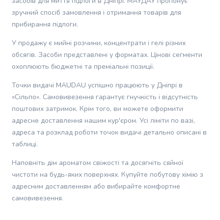
засобів для миття підлоги в Дніпрі. МАУДАУ пропонує
м. Дніпро, б-р. Слави, 5,
собак
Пт, Сб,
до 15 кг
зручний спосіб замовлення і отримання товарів для
Сільпоінт
Здоров'я
Нд 08:00-
прибирання підлоги.
22:00
та
лікування
У продажу є мийні розчини, концентрати і гелі різних
Пн, Вт,
собак
обсягів. Засоби представлені у форматах. Цінові сегменти
м. Дніпро, пл. Вокзальна,
Ср, Чт,
Вітаміни
охоплюють бюджетні та преміальні позиції.
13 (ТЦ Экспресс),
Пт, Сб,
до 15 кг
для
Тютюнова каса
Нд 08:00-
собак
Точки видачі MAUDAU успішно працюють у Дніпрі в
22:00
Ветпрепарати
«Сільпо». Самовивезення гарантує гнучкість і відсутність
для
Пн, Вт,
поштових затримок. Крім того, ви можете оформити
собак
Ср, Чт,
адресне доставлення нашим кур'єром. Усі ліміти по вазі,
м. Дніпро, просп. Науки,
Будинок
Пт, Сб,
до 10 кг
3, Тютюнова каса
адреса та розклад роботи точок видачі детально описані в
Нд 08:00-
та
таблиці.
22:00
відпочинок
собак
Наповніть дім ароматом свіжості та досягніть сяйної
Пн, Вт,
Миски
чистоти на будь-яких поверхнях. Купуйте побутову хімію з
м. Дніпро, пров.
Ср, Чт,
та
Крушельницької, 6а,
Пт, Сб,
до 5 кг
адресним доставленням або вибирайте комфортне
контейнери
Тютюнова каса
Нд 08:00-
самовивезення.
для
22:00
собак