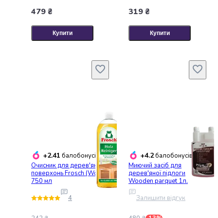
котів
479 ₴
319 ₴
Засоби
від
Купити
Купити
бліх
та
кліщів
для
котів
Засоби
проти
глистів
для
кішок
Здоров'я
+2.41
+4.2
балобонусів
балобонусів
та
Очисник для дерев'яних
Миючий засіб для
лікування
поверхонь Frosch (Wood),
дерев'яної підлоги
котів
750 мл
Wooden parquet 1л.
Вітаміни
4
Залишити відгук
для
котів