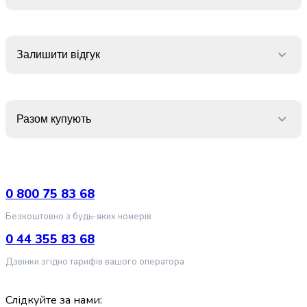
випічки
Борошно
Приправа
перець
Залишити відгук
Кухонна
сіль
Оцет
Продукти
Разом купують
для
суші
і
ролів
Желе
0 800 75 83 68
та
Безкоштовно з будь-яких номерів
суміші
для
0 44 355 83 68
десертів
Дзвінки згідно тарифів вашого оператора
Крупи
Рис
Гречана
Слідкуйте за нами: