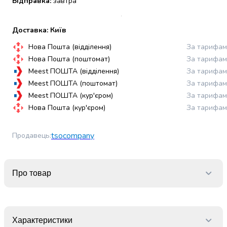
Відправка:
завтра
набори
алкоголю
Доставка: Київ
Продукти
і
Нова Пошта (відділення)
За тарифам
напої
Нова Пошта (поштомат)
За тарифам
Бакалія
Meest ПОШТА (відділення)
За тарифам
Олія
Meest ПОШТА (поштомат)
За тарифам
Макаронні
Meest ПОШТА (кур'єром)
За тарифам
вироби
Нова Пошта (кур'єром)
За тарифам
Сухі
сніданки
Їжа
tsocompany
Продавець
:
швидкого
приготування
Спеції
Про товар
та
приправи
Цукор
Все
для
Характеристики