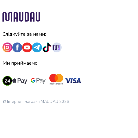
Майонез
Кетчуп
Томатна
паста
Гірчиця
Слідкуйте за нами:
Маринади
Хрін
Кондитерські
вироби
Ми приймаємо:
Шоколад
Батончики
Печиво
Вафлі
Бісквіти
та
© Інтернет-магазин MAUDAU 2026
рулети
Круасани
та
рогалики
Пряники