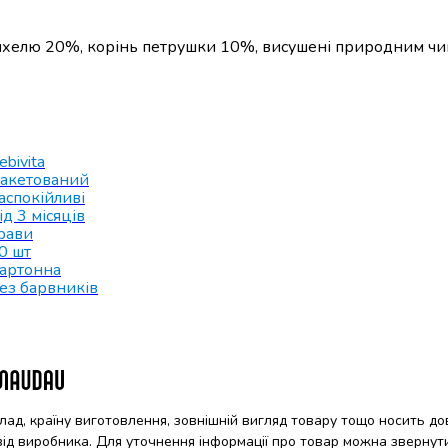
енхелю 20%, корінь петрушки 10%, висушені природним чи
ebivita
акетований
аспокійливі
ід 3 місяців
рави
0 шт
артонна
ез барвників
клад, країну виготовлення, зовнішній вигляд товару тощо носить до
 від виробника. Для уточнення інформації про товар можна звернут