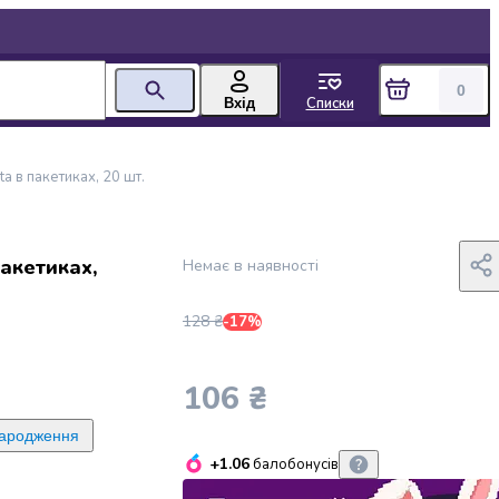
0
Списки
Вхід
a в пакетиках, 20 шт.
пакетиках,
Немає в наявності
128 ₴
-17%
106 ₴
народження
+1.06
балобонусів