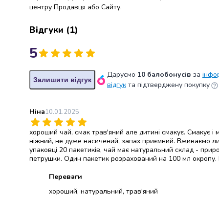
центру Продавця або Сайту.
консерви
Овочева
Відгуки
(
1
)
консервація
М'ясні
5
консерви
Фруктова
консервація
Даруємо
10 балобонусів
за
інфо
Залишити відгук
Оливки
відгук
та підтверджену покупку
та
маслини
Ніна
10.01.2025
Паштети
Джеми
хороший чай, смак трав'яний але дитині смакує. Смакує і м
Консервовані
ніжний, не дуже насичений, запах приємний. Вживаємо лише
гриби
упаковці 20 пакетиків, чай має натуральний склад - приро
Мед
петрушки. Один пакетик розрахований на 100 мл окропу.
Варення
Переваги
Соуси
і
хороший, натуральний, трав'яний
маринади
Соуси