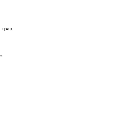
 трав.
н