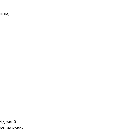
ном,
відковий
ись до колл-