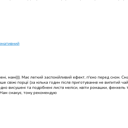
рмативний
ені, мамі))). Має легкий заспокійливий ефект, п'ємо перед сном. См
 свіжі порції (за кілька годин після приготування не випитий чай
дно висушені та подрібнені листя меліси, квіти ромашки, фенхель 
 Нам смакує, тому рекомендую