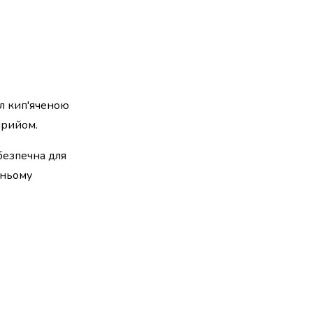
мл кип'яченою
прийом.
безпечна для
йньому