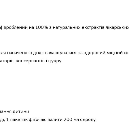
а)
зроблений на 100% з натуральних екстрактів лікарських
сля насиченого дня і налаштуватися на здоровий міцний со
торів, консервантів і цукру
ування дитини
ді, 1 пакетик фіточаю залити 200 мл окропу