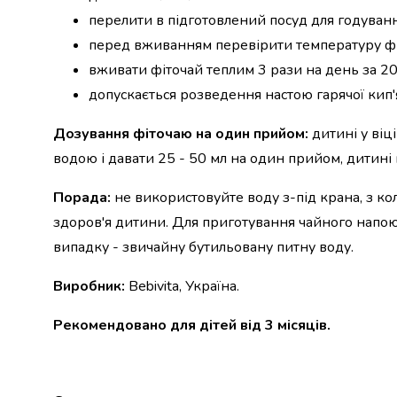
випічки
перелити в підготовлений посуд для годування
Борошно
перед вживанням перевірити температуру ф
Приправа
перець
вживати фіточай теплим 3 рази на день за 20
Кухонна
допускається розведення настою гарячої кип
сіль
Оцет
Дозування фіточаю на один прийом:
дитині у віц
Продукти
водою і давати 25 - 50 мл на один прийом, дитині
для
суші
Порада:
не використовуйте воду з-під крана, з к
і
здоров'я дитини. Для приготування чайного напою
ролів
Желе
випадку - звичайну бутильовану питну воду.
та
суміші
Виробник:
Bebivita, Україна.
для
десертів
Рекомендовано для дітей від 3 місяців.
Крупи
Рис
Гречана