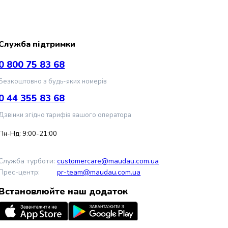
Служба підтримки
0 800 75 83 68
Безкоштовно з будь-яких номерів
0 44 355 83 68
Дзвінки згідно тарифів вашого оператора
Пн-Нд: 9:00-21:00
Служба турботи:
customercare@maudau.com.ua
Прес-центр:
pr-team@maudau.com.ua
Встановлюйте наш додаток