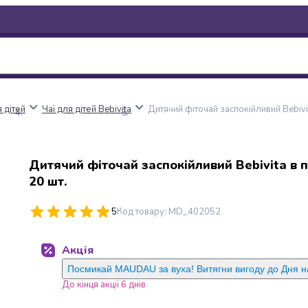
я дітей
Чаї для дітей Bebivita
Дитячий фіточай заспокійливий Bebivit
Дитячий фіточай заспокійливий Bebivita в 
20 шт.
5
Код товару
:
MD_402052
Акція
Посмикай MAUDAU за вуха! Витягни вигоду до Дня 
До кінця акції 6 днів