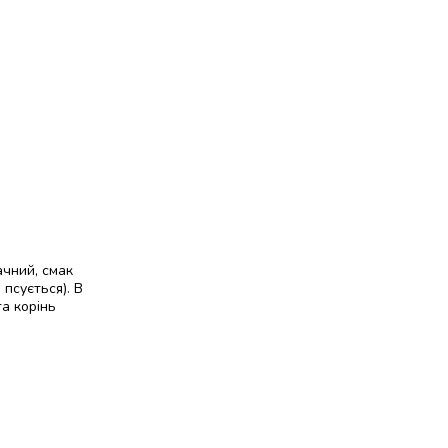
ачний, смак
 псується). В
та корінь