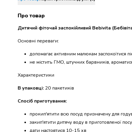
набори
алкоголю
Про товар
Продукти
і
Дитячий фіточай заспокійливий Bebivita (Бебівіт
напої
Бакалія
Основні переваги:
Олія
Макаронні
допомагає активним малюкам заспокоїтися пі
вироби
не містить ГМО, штучних барвників, ароматиза
Сухі
сніданки
Характеристики
Їжа
швидкого
В упаковці:
20 пакетиків
приготування
Спеції
Спосіб приготування:
та
приправи
прокип'ятити всю посуд призначену для год
Цукор
закип'ятити дитячу воду в приготовленої посу
Все
для
дати настоятися 10-15 хв