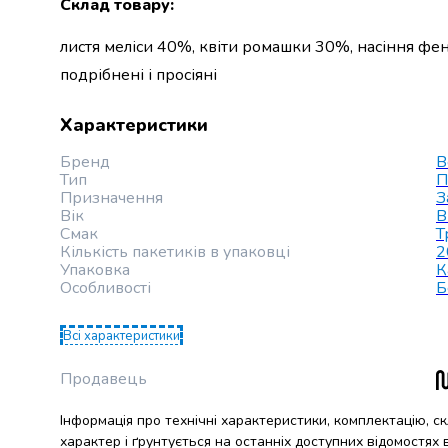
крупа
Склад товару
:
Вівсяна
листя меліси 40%, квіти ромашки 30%, насіння ф
крупа
Бобові
подрібнені і просіяні
Кускус
Булгур
Характеристики
Пшенична
крупа
Бренд
B
Манна
Тип
П
Призначення
З
крупа
Вік
В
Кіноа
Смак
Т
Кукурудзяна
Кількість пакетиків в упаковці
2
крупа
Упаковка
К
Особливості
Б
Ячна
крупа
Перлова
Всі характеристики
крупа
Пшоно
Продавець
Консервовані
продукти
Інформація про технічні характеристики, комплектацію, с
характер і ґрунтується на останніх доступних відомостях
Рибні