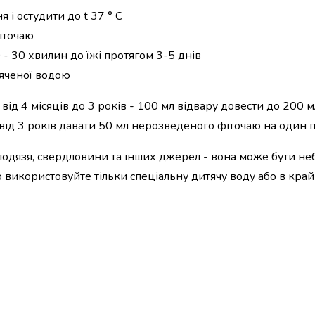
 і остудити до t 37 ° C
іточаю
 - 30 хвилин до їжі протягом 3-5 днів
'яченої водою
і від 4 місяців до 3 років - 100 мл відвару довести до 200 
 від 3 років давати 50 мл нерозведеного фіточаю на один 
олодязя, свердловини та інших джерел - вона може бути не
 використовуйте тільки спеціальну дитячу воду або в кра