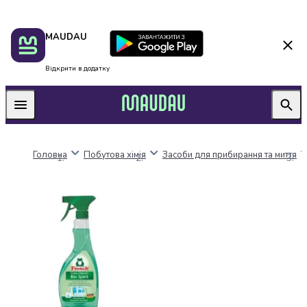
Пакунок
Київ
MAUDAU
школяра
Дніпро
Оплата
Одеса
нацкешбек
Львів
Відкрити в додатку
Алкоголь
Харків
Вино
Вермути
Пиво
Ігристі
Головна
Побутова хімія
Засоби для прибирання та миття
вина
і
шампанське
Міцний
алкоголь
Віскі
Бренді
і
коньяк
Горілка