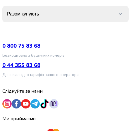
крупа
Вівсяна
крупа
Разом купують
Бобові
Кускус
Булгур
Пшенична
0 800 75 83 68
крупа
Манна
Безкоштовно з будь-яких номерів
крупа
0 44 355 83 68
Кіноа
Кукурудзяна
Дзвінки згідно тарифів вашого оператора
крупа
Ячна
крупа
Слідкуйте за нами:
Перлова
крупа
Пшоно
Консервовані
Ми приймаємо:
продукти
Рибні