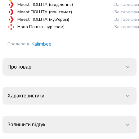
випічки
Meest ПОШТА (відділення)
За тарифам
Борошно
Meest ПОШТА (поштомат)
За тарифам
Приправа
Meest ПОШТА (кур'єром)
За тарифам
перець
Нова Пошта (кур'єром)
За тарифам
Кухонна
сіль
Kalimbee
Продавець
:
Оцет
Продукти
для
суші
Про товар
і
ролів
Желе
та
Характеристики
суміші
для
десертів
Крупи
Залишити відгук
Рис
Гречана