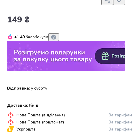
набори
алкоголю
149 ₴
Продукти
і
напої
+1.49
балобонусів
Бакалія
Олія
Макаронні
вироби
Сухі
сніданки
Їжа
швидкого
Відправка:
у суботу
приготування
Спеції
та
Доставка: Київ
приправи
Нова Пошта (відділення)
За тарифам
Цукор
Все
Нова Пошта (поштомат)
За тарифам
для
Укрпошта
За тарифам