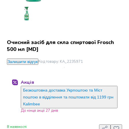
Джин
Ром
Текіла
і
мескаль
Лікери
і
Очисний засіб для скла спиртової Frosch
наливки
500 мл [MD]
Настоянки,
бальзами,
Код товару
:
KA_2235971
Залишити відгук
біттери
Саке
і
Акція
азійський
алкоголь
Безкоштовна доставка Укрпоштою та Міст
Слабоалкогольні
поштою в відділення та поштомати від 1199 грн
напої
Kalimbee
Сидри
До кінця акції 27 днів
та
меди
В наявності
Подарункові