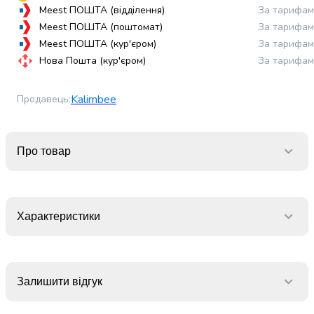
випічки
Meest ПОШТА (відділення)
За тарифам
Борошно
Meest ПОШТА (поштомат)
За тарифам
Приправа
Meest ПОШТА (кур'єром)
За тарифам
перець
Нова Пошта (кур'єром)
За тарифам
Кухонна
сіль
Kalimbee
Продавець
:
Оцет
Продукти
для
суші
Про товар
і
ролів
Желе
та
Характеристики
суміші
для
десертів
Крупи
Залишити відгук
Рис
Гречана