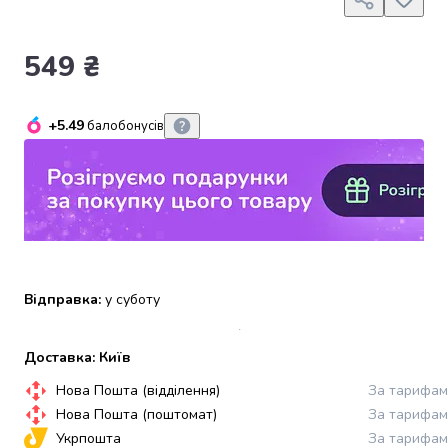
набори
алкоголю
549 ₴
Продукти
і
напої
+5.49
балобонусів
Бакалія
Олія
Макаронні
вироби
Сухі
сніданки
Їжа
швидкого
Відправка:
у суботу
приготування
Спеції
та
Доставка: Київ
приправи
Нова Пошта (відділення)
За тарифам
Цукор
Все
Нова Пошта (поштомат)
За тарифам
для
Укрпошта
За тарифам