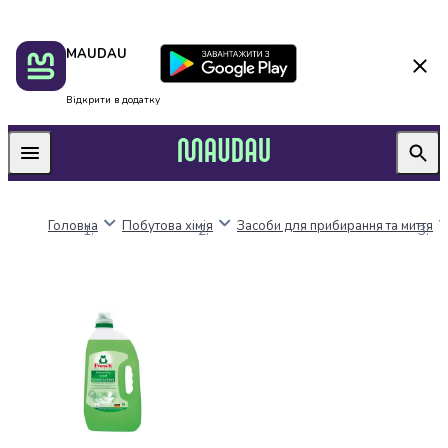
Пакунок
Київ
MAUDAU
школяра
Дніпро
Оплата
Одеса
нацкешбек
Львів
Відкрити в додатку
Алкоголь
Харків
Вино
Вермути
Пиво
Ігристі
Головна
Побутова хімія
Засоби для прибирання та миття
вина
і
шампанське
Міцний
алкоголь
Віскі
Бренді
і
коньяк
Горілка