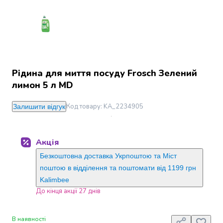
Джин
Ром
Текіла
і
мескаль
Лікери
і
Рідина для миття посуду Frosch Зелений
наливки
лимон 5 л MD
Настоянки,
бальзами,
Код товару
:
KA_2234905
Залишити відгук
біттери
Саке
і
Акція
азійський
алкоголь
Безкоштовна доставка Укрпоштою та Міст
Слабоалкогольні
поштою в відділення та поштомати від 1199 грн
напої
Kalimbee
Сидри
До кінця акції 27 днів
та
меди
В наявності
Подарункові