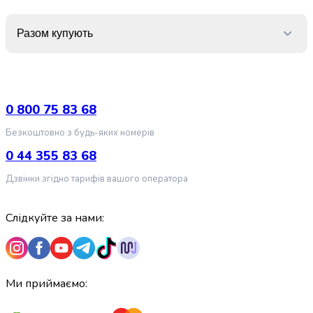
крупа
Вівсяна
крупа
Разом купують
Бобові
Кускус
Булгур
Пшенична
0 800 75 83 68
крупа
Манна
Безкоштовно з будь-яких номерів
крупа
0 44 355 83 68
Кіноа
Кукурудзяна
Дзвінки згідно тарифів вашого оператора
крупа
Ячна
крупа
Слідкуйте за нами:
Перлова
крупа
Пшоно
Консервовані
Ми приймаємо:
продукти
Рибні