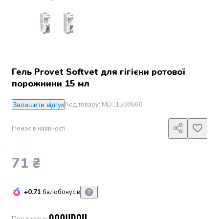
Джин
Ром
Текіла
і
мескаль
Лікери
і
Гель Provet Softvet для гігієни ротової
наливки
порожнини 15 мл
Настоянки,
бальзами,
Код товару
:
MD_1508660
Залишити відгук
біттери
Саке
Немає в наявності
і
азійський
алкоголь
71 ₴
Слабоалкогольні
напої
Сидри
+0.71
балобонусів
та
меди
Подарункові
Продавець
: