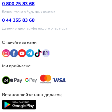
випічки
0 800 75 83 68
Борошно
Безкоштовно з будь-яких номерів
Приправа
перець
0 44 355 83 68
Кухонна
Дзвінки згідно тарифів вашого оператора
сіль
Оцет
Продукти
Слідкуйте за нами:
для
суші
і
ролів
Ми приймаємо:
Желе
та
суміші
для
десертів
Встановлюйте наш додаток
Крупи
Рис
Гречана