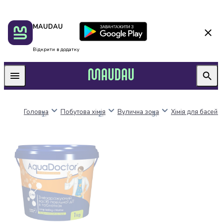
Пакунок
Київ
MAUDAU
школяра
Дніпро
Оплата
Одеса
нацкешбек
Львів
Відкрити в додатку
Алкоголь
Харків
Вино
Вермути
Пиво
Ігристі
Головна
Побутова хімія
Вулична зона
Хімія для басейн
вина
і
шампанське
Міцний
алкоголь
Віскі
Бренді
і
коньяк
Горілка