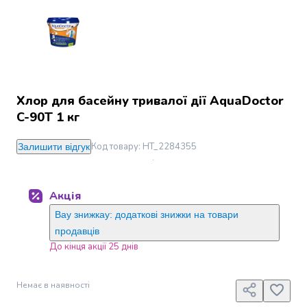
Джин
Ром
Текіла
і
мескаль
Лікери
і
Хлор для басейну тривалої дії AquaDoctor
наливки
C-90T 1 кг
Настоянки,
бальзами,
Код товару
:
HT_2284355
Залишити відгук
біттери
Саке
і
Акція
азійський
алкоголь
Вау знижкау: додаткові знижки на товари
Слабоалкогольні
продавців
напої
До кінця акції 25 днів
Сидри
та
Немає в наявності
меди
Подарункові