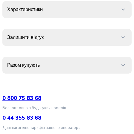
випічки
Борошно
Характеристики
Приправа
перець
Кухонна
сіль
Залишити відгук
Оцет
Продукти
для
суші
Разом купують
і
ролів
Желе
та
суміші
0 800 75 83 68
для
Безкоштовно з будь-яких номерів
десертів
Крупи
0 44 355 83 68
Рис
Дзвінки згідно тарифів вашого оператора
Гречана