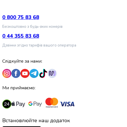
випічки
Борошно
Приправа
0 800 75 83 68
перець
Безкоштовно з будь-яких номерів
Кухонна
сіль
0 44 355 83 68
Оцет
Дзвінки згідно тарифів вашого оператора
Продукти
для
суші
Слідкуйте за нами:
і
ролів
Желе
та
Ми приймаємо:
суміші
для
десертів
Крупи
Рис
Встановлюйте наш додаток
Гречана