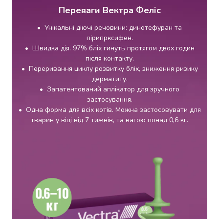
крупа
Переваги Вектра Феліс
Вівсяна
крупа
• Унікальні діючі речовини: динотефуран та
Бобові
пірипрксифен.
Кускус
• Швидка дія. 97% бліх гинуть протягом двох годин
Булгур
після контакту.
Пшенична
• Переривання циклу розвитку бліх, зниження ризику
крупа
дерматиту.
Манна
• Запатентований аплікатор для зручного
крупа
застосування.
Кіноа
• Одна форма для всіх котів. Можна застосовувати для
Кукурудзяна
тварин у віці від 7 тижнів, та вагою понад 0,6 кг.
крупа
Ячна
крупа
Перлова
крупа
Пшоно
Консервовані
продукти
Рибні