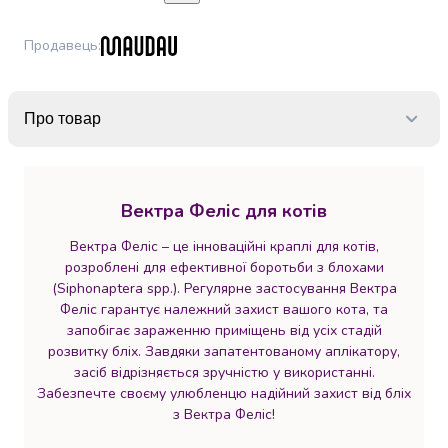
набори
алкоголю
Продавець
:
Продукти
і
напої
Про товар
Бакалія
Олія
Макаронні
вироби
Вектра Феліс для котів
Сухі
сніданки
Вектра Феліс – це інноваційні краплі для котів,
Їжа
розроблені для ефективної боротьби з блохами
швидкого
(Siphonaptera spp.). Регулярне застосування Вектра
приготування
Феліс гарантує належний захист вашого кота, та
Спеції
запобігає зараженню приміщень від усіх стадій
та
розвитку бліх. Завдяки запатентованому аплікатору,
приправи
засіб відрізняється зручністю у використанні.
Цукор
Забезпечте своєму улюбленцю надійний захист від бліх
Все
з Вектра Феліс!
для