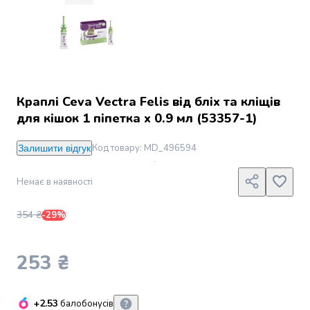
Джин
Ром
Текіла
і
мескаль
Лікери
і
Краплі Ceva Vectra Felis від бліх та кліщів
наливки
для кішок 1 піпетка х 0.9 мл (53357-1)
Настоянки,
бальзами,
Код товару
:
MD_496594
Залишити відгук
біттери
Саке
Немає в наявності
і
азійський
354 ₴
алкоголь
-29%
Слабоалкогольні
напої
253 ₴
Сидри
та
меди
+2.53
балобонусів
Подарункові