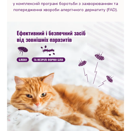
Майонез
у комплексній програмі боротьби з захворюванням та
Кетчуп
попередження хвороби алергічного дерматиту (FAD).
Томатна
паста
Гірчиця
Маринади
Хрін
Кондитерські
вироби
Шоколад
Батончики
Печиво
Вафлі
Бісквіти
та
рулети
Круасани
та
рогалики
Пряники