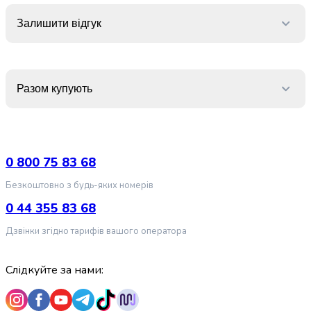
Попкорн
Кукурудзяні
Залишити відгук
палички
Сушені
гриби
Сирні
Разом купують
закуски
Напої
Соки
та
нектари
0 800 75 83 68
Вода
Безкоштовно з будь-яких номерів
Солодка
вода
0 44 355 83 68
Енергетичні
Дзвінки згідно тарифів вашого оператора
напої
Молочні
продукти
Слідкуйте за нами:
Молоко
Рослинне
молоко