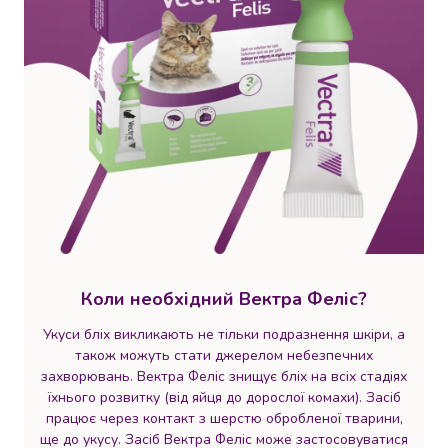
консерви
Овочева
консервація
М'ясні
консерви
Фруктова
консервація
Оливки
та
маслини
Паштети
Джеми
Консервовані
Коли необхідний Вектра Феліс?
гриби
Мед
Укуси бліх викликають не тільки подразнення шкіри, а
Варення
також можуть стати джерелом небезпечних
Соуси
захворювань. Вектра Феліс знищує бліх на всіх стадіях
і
їхнього розвитку (від яйця до дорослої комахи). Засіб
маринади
працює через контакт з шерстю обробленої тварини,
Соуси
ще до укусу. Засіб Вектра Феліс може застосовуватися