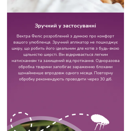
Пасти
Жувальна
гумка
Драже
Зручний у застосуванні
та
льодяники
Вектра Феліс розроблений з думкою про комфорт
Жувальні
вашого улюбленця. Зручний аплікатор не пошкоджує
цукерки
шкіру, що робить його ідеальним для котів з будь-якою
Зефір
щільністю шерсті. Він відкривається легким
та
натисканням та захищений від протікання. Одноразова
маршмелоу
обробка тварини запобігає зараженню блохами
Мармелад
щонайменше впродовж одного місяця. Повторну
Кекси
обробку рекомендують проводити через 30 діб.
та
панетоне
Тістечка
Шоколадні
фігурки
та
яйця
Торти