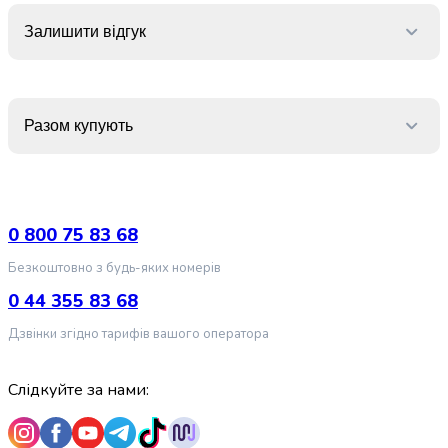
випічки
Борошно
Залишити відгук
Приправа
перець
Кухонна
сіль
Разом купують
Оцет
Продукти
для
суші
і
0 800 75 83 68
ролів
Безкоштовно з будь-яких номерів
Желе
та
0 44 355 83 68
суміші
Дзвінки згідно тарифів вашого оператора
для
десертів
Крупи
Слідкуйте за нами:
Рис
Гречана