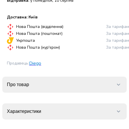
Відправка:
у понеділок, 10 серпня
набори
алкоголю
Доставка: Київ
Продукти
і
Нова Пошта (відділення)
За тарифам
напої
Нова Пошта (поштомат)
За тарифам
Бакалія
Укрпошта
За тарифам
Олія
Нова Пошта (кур'єром)
За тарифам
Макаронні
вироби
Сухі
Diego
Продавець
:
сніданки
Їжа
швидкого
Про товар
приготування
Спеції
та
приправи
Характеристики
Цукор
Все
для