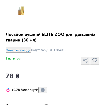
Джин
Ром
Текіла
і
мескаль
Лікери
і
Лосьйон вушний ELITE ZOO для домашніх
наливки
тварин (30 мл)
Настоянки,
бальзами,
Код товару
:
DI_1384016
Залишити відгук
біттери
Саке
В наявності
і
азійський
алкоголь
78 ₴
Слабоалкогольні
напої
Сидри
+0.78
балобонусів
та
меди
Подарункові