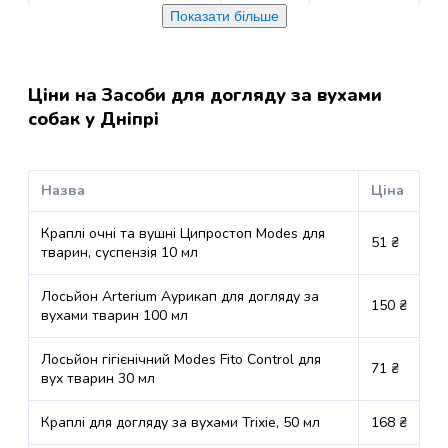
для
Показати більше
догляду
м. Дніпро, просп.
Пн, Вт,
за
Слобожанський, 31д (ТЦ
Ср, Чт,
Наша ПРАВДА), Зона
Пт, Сб,
до 15 кг
ротовою
видачі онлайн
Нд 08:00-
порожниною
Ціни на Засоби для догляду за вухами
замовлень
22:00
котів
собак у Дніпрі
Засоби
Пн, Вт,
для
м. Дніпро, вул. Фабра
Ср, Чт,
догляду
Андрія, 7, Тютюнова
Пт, Сб,
до 15 кг
Назва
Ціна
за
каса
Нд 08:00-
очима
22:00
Краплі очні та вушні Ципростоп Modes для
51 ₴
котів
тварин, суспензія 10 мл
Засоби
Пн, Вт,
для
м. Дніпро, вул. Пастера,
Ср, Чт,
Лосьйон Arterium Аурикап для догляду за
150 ₴
6А (ТК Провулок),
Пт, Сб,
до 20 кг
догляду
вухами тварин 100 мл
Сільпоінт
Нд 08:00-
за
22:00
вухами
Лосьйон гігієнічний Modes Fito Control для
71 ₴
котів
вух тварин 30 мл
Пн, Вт,
Засоби
м. Дніпро, вул.
Ср, Чт,
для
Краплі для догляду за вухами Trixie, 50 мл
168 ₴
Незалежності, 36 (ТЦ
Пт, Сб,
до 15 кг
догляду