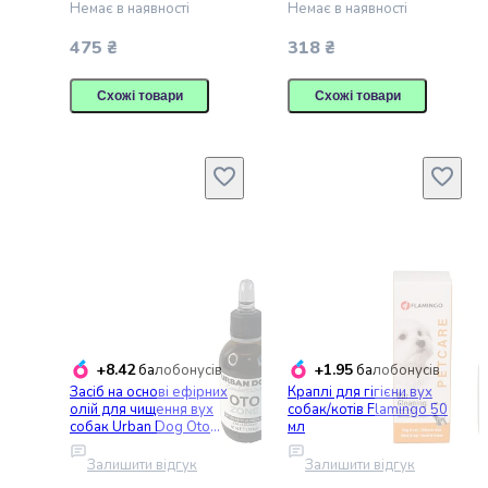
Попкорн
Немає в наявності
Немає в наявності
Кукурудзяні
475 ₴
318 ₴
палички
Сушені
Схожі товари
Схожі товари
гриби
Сирні
закуски
Напої
Соки
та
нектари
Вода
Солодка
вода
Енергетичні
напої
+8.42
+1.95
балобонусів
балобонусів
Молочні
Засіб на основі ефірних
Краплі для гігієни вух
олій для чищення вух
собак/котів Flamingo 50
продукти
собак Urban Dog Oto
мл
Молоко
Zone 50 мл
Рослинне
Залишити відгук
Залишити відгук
молоко