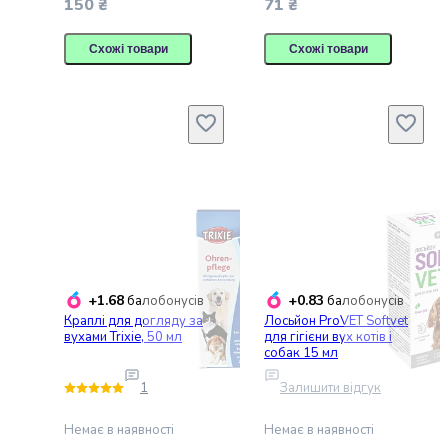
150 ₴
71 ₴
Майонез
Кетчуп
Схожі товари
Схожі товари
Томатна
паста
Гірчиця
Маринади
Хрін
Кондитерські
вироби
Шоколад
Батончики
Печиво
Вафлі
Бісквіти
+1.68
+0.83
балобонусів
балобонусів
та
Краплі для догляду за
Лосьйон ProVET Softvet
вухами Trixie, 50 мл
для гігієни вух котів і
рулети
собак 15 мл
Круасани
та
1
Залишити відгук
рогалики
Пряники
Немає в наявності
Немає в наявності