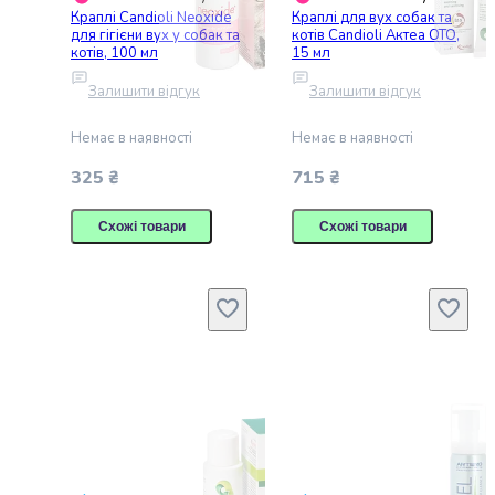
корм
Краплі Candioli Neoxide
Краплі для вух собак та
для
для гігієни вух у собак та
котів Candioli Актеа ОТО,
котів
котів, 100 мл
15 мл
Вологий
Залишити відгук
Залишити відгук
корм
для
Немає в наявності
Немає в наявності
котів
Лікувальний
325 ₴
715 ₴
корм
для
Схожі товари
Схожі товари
котів
Замінники
молока
для
котів
Ласощі
для
котів
Протипаразитарні
засоби
для