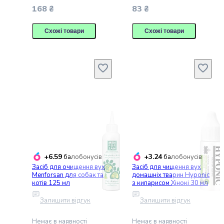
Пасти
168 ₴
83 ₴
Жувальна
гумка
Схожі товари
Схожі товари
Драже
та
льодяники
Жувальні
цукерки
Зефір
та
маршмелоу
Мармелад
Кекси
та
панетоне
+6.59
+3.24
балобонусів
балобонусів
Тістечка
Засіб для очищення вух
Засіб для чищення вух
Menforsan для собак та
домашніх тварин Hyponic
Шоколадні
котів 125 мл
з кипарисом Хінокі 30 мл
фігурки
та
Залишити відгук
Залишити відгук
яйця
Торти
Немає в наявності
Немає в наявності