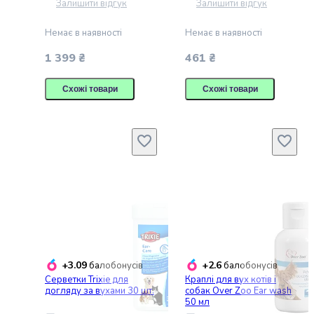
і
Залишити відгук
Залишити відгук
охолоджені
Немає в наявності
Немає в наявності
тісто
та
1 399 ₴
461 ₴
випічка
Заморожені
Схожі товари
Схожі товари
і
охолоджені
морепродукти
Суперфуди
Сублімовані
продукти
Ковбаси
Краса
і
догляд
Макіяж
Догляд
+3.09
+2.6
балобонусів
балобонусів
Серветки Trixie для
Краплі для вух котів і
за
догляду за вухами 30 шт.
собак Over Zoo Ear wash
обличчям
50 мл
Догляд