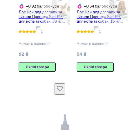
Ветпрепарати
+0.92
+0.54
балобонусів
балобонусів
для
Лосьйон для догляду за
Лосьйон для догляду за
кішок
вухами Природа Sani Pet,
вухами Природа Sani Pet,
Дім
для котів та собак, 30 мл
для котів та собак, 15 мл
(PR020059)
(PR020058)
і
1
1
відпочинок
котів
Немає в наявності
Немає в наявності
Миски
та
92 ₴
54 ₴
контейнери
для
Схожі товари
Схожі товари
котів
Питні
фонтани
для
котів
Спальні
місця
для
котів
Засоби