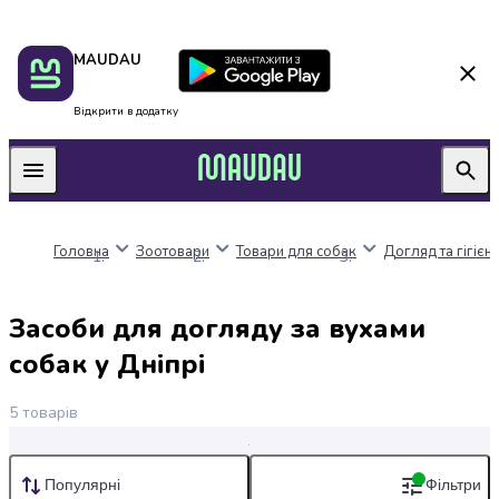
Пакунок
Київ
MAUDAU
школяра
Дніпро
Оплата
Одеса
нацкешбек
Львів
Відкрити в додатку
Алкоголь
Харків
Вино
Вермути
Пиво
Ігристі
Головна
Зоотовари
Товари для собак
Догляд та гігієн
вина
і
шампанське
Засоби для догляду за вухами
Міцний
алкоголь
собак у Дніпрі
Віскі
Бренді
5
товарів
і
коньяк
Горілка
Дешеві
Популярні
Фільтри