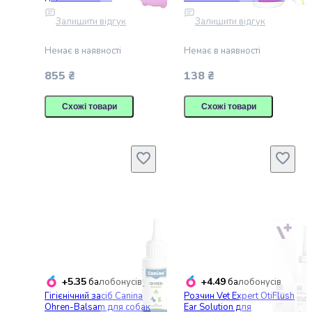
та
очищення вух 250 мл
30 мл
Залишити відгук
Залишити відгук
депіляції
Манікюр
Немає в наявності
Немає в наявності
та
педікюр
855 ₴
138 ₴
Подарункові
набори
Схожі товари
Схожі товари
косметики
Дитячі
товари
Підгузки
і
сповивання
Дитяче
харчування
Товари
для
годування
+5.35
+4.49
балобонусів
балобонусів
Іграшки
Гігієнічний засіб Canina
Розчин Vet Expert OtiFlush
та
Ohren-Balsam для собак
Ear Solution для