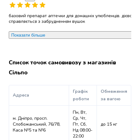
Дверцята
для
базовий препарат аптечки для домашніх улюбленців. дієво
котів
справляється з забрудненням вушок
Догляд
і
Показати більше
Переваги
:
склад, ціна
гігієна
для
Недоліки
:
не виявили
котів
Туалети
Список точок самовивозу з магазинів
для
Сільпо
кішок
Наповнювачі
для
Графік
Обмеження
котячих
Адреса
роботи
за вагою
туалетів
Аксесуари
Пн, Вт,
для
м. Дніпро, просп.
Ср, Чт,
котячих
Слобожанський, 76/78,
Пт, Сб,
до 15 кг
туалетів
Каса №5 та №6
Нд 08:00-
Засоби
22:00