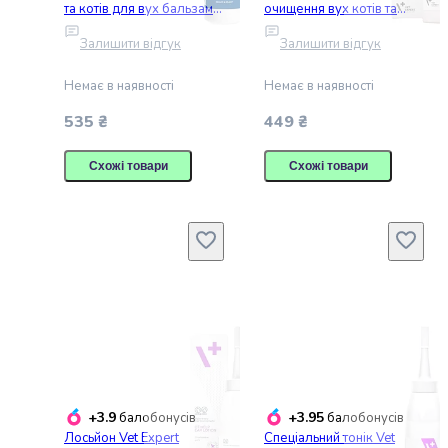
творчість
та котів для вух бальзам
очищення вух котів та
LEGO
100 мл
собак 125 мл
Залишити відгук
Залишити відгук
Для
купання
Немає в наявності
Немає в наявності
та
ванни
535 ₴
449 ₴
Дитяча
доглядова
Схожі товари
Схожі товари
косметика
Вагітність
і
материнство
Здоров'я
дитини
Дитячі
аксесуари
Дитячі
ювелірні
прикраси
+3.9
+3.95
балобонусів
балобонусів
та
Лосьйон Vet Expert
Спеціальний тонік Vet
біжутерія