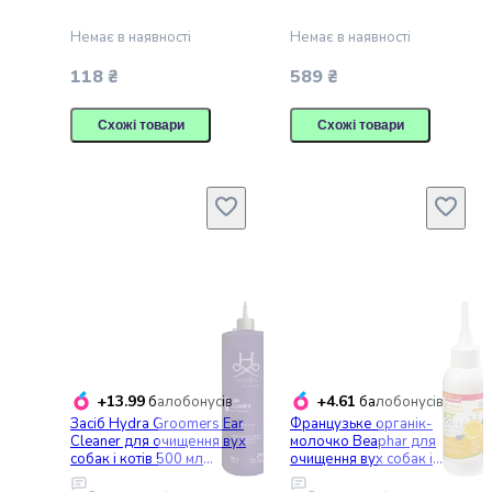
котів з ромашкою 15 шт.
мл (280.0010.001)
для
(230.0060.001)
виробництва
Немає в наявності
Немає в наявності
алкоголю
118 ₴
589 ₴
Напівфабрикати
Овочеві
Схожі товари
Схожі товари
напівфабрикати
Рибні
напівфабрикати
М'ясні
напівфабрикати
Фруктові
напівфабрикати
Заморожені
і
охолоджені
готові
страви
+13.99
+4.61
балобонусів
балобонусів
Картопляні
Засіб Hydra Groomers Ear
Французьке органік-
Cleaner для очищення вух
молочко Beaphar для
напівфабрикати
собак і котів 500 мл
очищення вух собак і
Заморожені
(HG24088)
кішок 100 мл