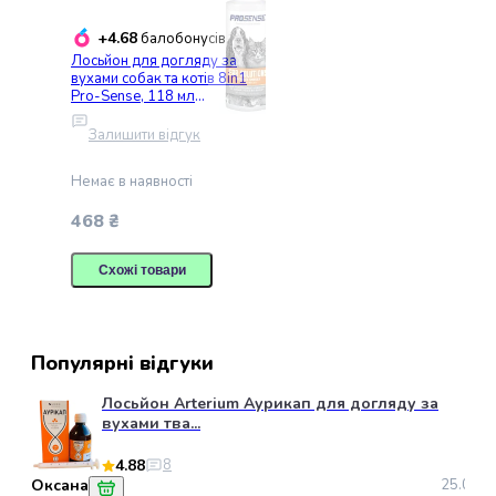
для
+4.68
балобонусів
дезінфекції
Лосьйон для догляду за
приміщення
вухами собак та котів 8in1
для
Pro-Sense, 118 мл
(680321/7006 USA)
котів
Залишити відгук
Засоби
для
Немає в наявності
видалення
запаху
468 ₴
та
плям
Схожі товари
для
котів
Кігтеточки
Популярні відгуки
та
ігрові
Лосьйон Arterium Аурикап для догляду за
комплекси
вухами тва...
Іграшки
для
4.88
8
котів
Оксана
25.07.2