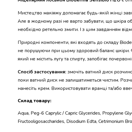
Міцелярний лосьйон Bioderma Sensibio Н2О
є оп
набори
алкоголю
Мистецтво макіяжу допомагає будь-якій жінці завжди
Продукти
Але в жодному разі не варто забувати, що шкіра о
і
необхідно ретельно змити. І з цим завданням відм
напої
Бакалія
Природні компоненти, які входять до складу Bioder
Олія
не порушуючи при цьому здоровий баланс шкіри. 
Макаронні
вироби
який не містить лугу та спирту, запобігає почерво
Сухі
сніданки
Спосіб застосування:
змочіть ватний диск розчином
Їжа
поки ватний диск не залишатиметься чистим. Роз
швидкого
нанесіть крем. Використовувати вранці та/або ввеч
приготування
Спеції
Склад товару
:
та
приправи
Aqua, Peg-6 Caprylic / Capric Glycerides, Propylene Glyc
Цукор
Fructooligosaccharides, Disodium Edta, Cetrimonium Br
Все
для