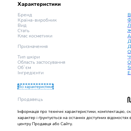
випічки
Характеристики
Борошно
Бренд
B
Приправа
Країна-виробник
Ф
перець
Вид
Л
Кухонна
Стать
Ж
сіль
Клас косметики
А
Д
Оцет
Призначення
Д
Продукти
О
для
Тип шкіри
Ч
суші
Область застосування
О
і
Об`єм
5
Інгредієнти
Е
ролів
Желе
та
Всі характеристики
суміші
Продавець
для
десертів
Інформація про технічні характеристики, комплектацію, с
Крупи
характер і ґрунтується на останніх доступних відомостях
Рис
центру Продавця або Сайту.
Гречана