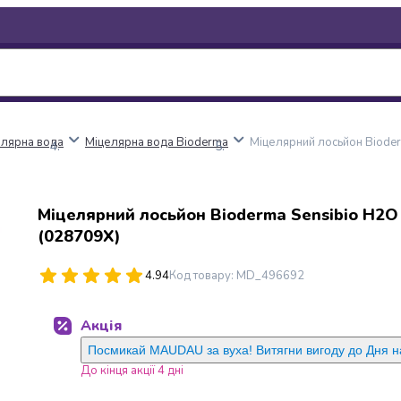
елярна вода
Міцелярна вода Bioderma
Міцелярний лосьйон Bioder
Міцелярний лосьйон Bioderma Sensibio Н2О
(028709X)
4.94
Код товару
:
MD_496692
Акція
Посмикай MAUDAU за вуха! Витягни вигоду до Дня 
До кінця акції 4 дні