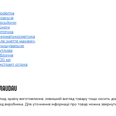
ioderma
ранція
осьйони
іночі
птечна
,
ерматокосметика
ля зняття макіяжу
,
чищувальне
утлива
бличчя
00 мл
кстракт огірка
клад, країну виготовлення, зовнішній вигляд товару тощо носить до
 від виробника. Для уточнення інформації про товар можна звернут