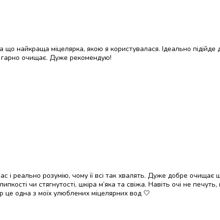
ла що найкраща міцелярка, якою я користувалася. Ідеально підійде
ь, гарно очищає. Дуже рекомендую!
 і реально розумію, чому її всі так хвалять. Дуже добре очищає ш
липкості чи стягнутості, шкіра м’яка та свіжа. Навіть очі не печуть
ер це одна з моїх улюблених міцелярних вод 🤍