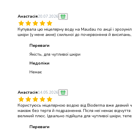
консерви
Овочева
Анастасія
20.07.2026
консервація
М'ясні
Купувала цю міцелярну воду на Maudau по акції і зрозумі
консерви
шкіри (у мене акне) схильної до почервоніння й висипан
Фруктова
консервація
Переваги
Оливки
Якість, для чутливої шкіри
та
маслини
Недоліки
Паштети
Немає
Джеми
Консервовані
гриби
Анастасія
14.05.2026
Мед
Варення
Користуюсь міцелярною водою від Bioderma вже деякий час
Соуси
макіяж без тертя й подразнення. Після неї немає відчуття 
і
великий плюс. Ідеально підійшла для чутливої шкіри, теп
маринади
Переваги
Соуси