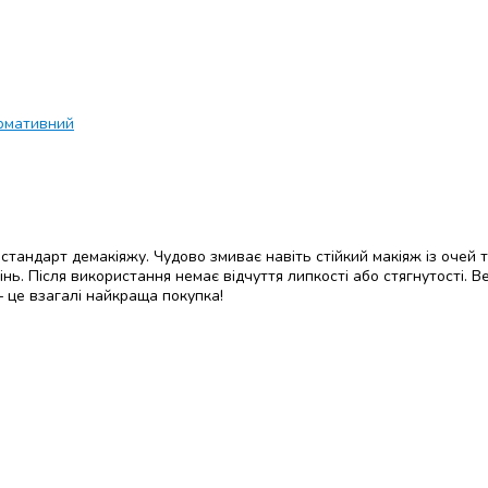
рмативний
стандарт демакіяжу. Чудово змиває навіть стійкий макіяж із очей 
ь. Після використання немає відчуття липкості або стягнутості. В
— це взагалі найкраща покупка!