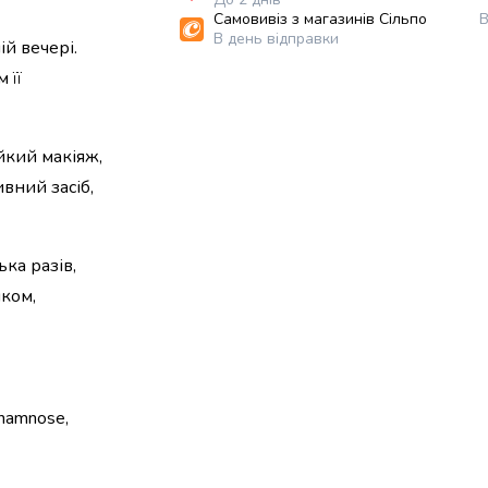
Самовивіз з магазинів Сільпо
В
В день відправки
ій вечері.
 її
йкий макіяж,
вний засіб,
ька разів,
ком,
 Rhamnose,