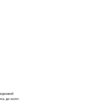
відковий
ись до колл-