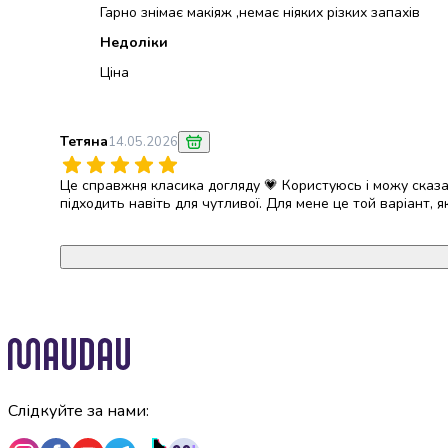
Майонез
Гарно знімає макіяж ,немає ніяких різких запахів
Кетчуп
Недоліки
Томатна
Ціна
паста
Гірчиця
Маринади
Хрін
Тетяна
14.05.2026
Кондитерські
вироби
Це справжня класика догляду 💗 Користуюсь і можу сказат
підходить навіть для чутливої. Для мене це той варіант,
Шоколад
Батончики
Печиво
Вафлі
Бісквіти
та
рулети
Круасани
та
рогалики
Слідкуйте за нами:
Пряники