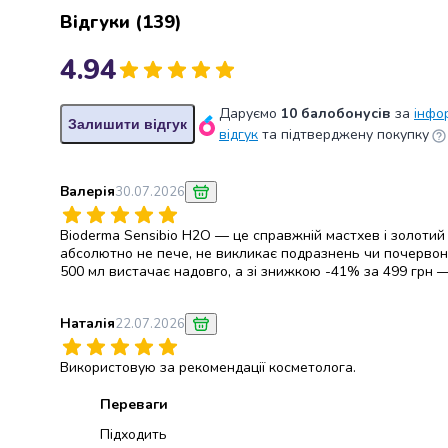
крупа
Відгуки
(
139
)
Вівсяна
крупа
4.94
Бобові
Кускус
Булгур
Даруємо
10 балобонусів
за
інфо
Залишити відгук
Пшенична
відгук
та підтверджену покупку
крупа
Манна
Валерія
30.07.2026
крупа
Кіноа
Bioderma Sensibio H2O — це справжній мастхев і золотий 
Кукурудзяна
абсолютно не пече, не викликає подразнень чи почервонін
крупа
500 мл вистачає надовго, а зі знижкою -41% за 499 грн 
Ячна
крупа
Наталія
22.07.2026
Перлова
крупа
Використовую за рекомендації косметолога.
Пшоно
Консервовані
Переваги
продукти
Підходить
Рибні