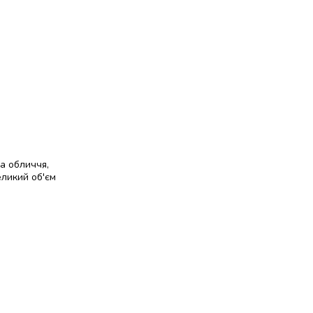
та обличчя,
еликий об'єм