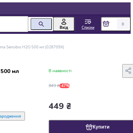
0
Списки
Вхід
ma Sensibio Н2О 500 мл (028709X)
 500 мл
В наявності
849 ₴
-47%
449 ₴
народження
Купити