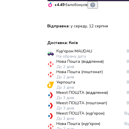
+4.49
балобонусів
Відправка:
у середу, 12 серпня
Доставка: Київ
Кур'єром MAUDAU
В
На обрану дату
Нова Пошта (відділення)
В
До 2 днів
Нова Пошта (поштомат)
В
До 2 днів
Укрпошта
В
До 3 днів
Meest ПОШТА (відділення)
В
До 3 днів
Meest ПОШТА (поштомат)
В
До 3 днів
Meest ПОШТА (кур'єром)
Ві
До 3 днів
Нова Пошта (кур'єром)
Ві
До 2 днів