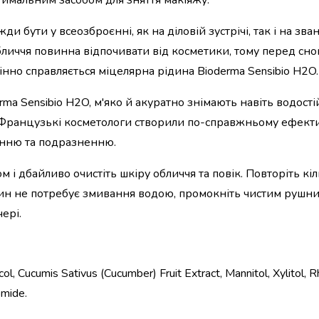
тимальним засобом для зняття макіяжу.
 бути у всеозброєнні, як на діловій зустрічі, так і на зван
бличчя повинна відпочивати від косметики, тому перед сном
інно справляється міцелярна рідина Bioderma Sensibio H2O.
ma Sensibio H2O, м'яко й акуратно знімають навіть водості
Французькі косметологи створили по-справжньому ефекти
нінню та подразненню.
 і дбайливо очистіть шкіру обличчя та повік. Повторіть кіл
чин не потребує змивання водою, промокніть чистим рушни
ері.
ol, Cucumis Sativus (Cucumber) Fruit Extract, Mannitol, Xylitol,
omide.