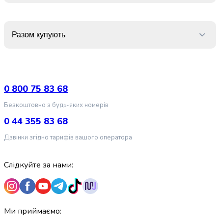
випічки
Борошно
Приправа
Разом купують
перець
Кухонна
сіль
Оцет
Продукти
0 800 75 83 68
для
суші
Безкоштовно з будь-яких номерів
і
0 44 355 83 68
ролів
Желе
Дзвінки згідно тарифів вашого оператора
та
суміші
Слідкуйте за нами:
для
десертів
Крупи
Рис
Гречана
Ми приймаємо: