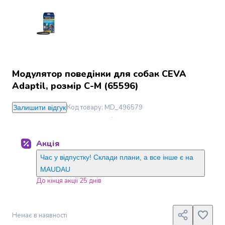
Джин
Ром
Текіла
і
мескаль
Лікери
і
Модулятор поведінки для собак CEVA
наливки
Adaptil, розмір С-М (65596)
Настоянки,
бальзами,
Код товару
:
MD_496579
Залишити відгук
біттери
Саке
і
Акція
азійський
алкоголь
Час у відпустку! Склади плани, а все інше є на
Слабоалкогольні
MAUDAU
напої
До кінця акції 25 днів
Сидри
та
меди
Немає в наявності
Подарункові